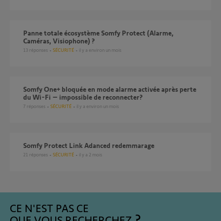
Panne totale écosystème Somfy Protect (Alarme,
Caméras, Visiophone) ?
13
réponses
SÉCURITÉ
il y a environ un mois
Somfy One+ bloquée en mode alarme activée après perte
du Wi-Fi – impossible de reconnecter?
7
réponses
SÉCURITÉ
il y a environ un mois
Somfy Protect Link Adanced redemmarage
21
réponses
SÉCURITÉ
il y a 2 mois
CE N'EST PAS CE
QUE VOUS RECHERCHEZ