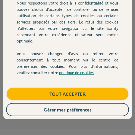
Nous respectons votre droit à la confidentialité et vous
Bertrand R.
Chauffage
pouvez choisir d’accepter, de contrôler ou de refuser
il y a environ 8 ans
l'utilisation de certains types de cookies ou certains
Participer au fil de discussion
services proposés par des tiers. Le refus des cookies
Autres produits
n’affectera pas votre navigation sur le site Somfy
cependant votre expérience utilisateur sera moins
optimale.
Bonjour Bertrand,
Vous pouvez changer d'avis ou retirer votre
Devis avec un pro
consentement à tout moment via le centre de
Votre Centrale ne se met plus à jours avec nos serveurs depuis quelques
préférences des cookies. Pour plus d’informations,
jours maintenant, afin d'identifier la source du défaut que vous
rencontrez, pourriez-vous me transmettre une copie d'écran des menus
veuillez consulter notre
politique de cookies
.
Contact
"Réglages du réseau" et "Réglages de l'interface" de l'interface PC de
votre système d'alarme en compte installateur ?
Bonne journée,
Boutique
TOUT ACCEPTER
Thomas M.
il y a environ 8 ans
Gérer mes préférences