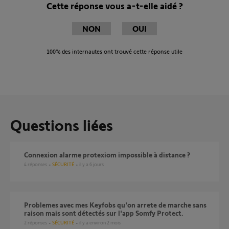
Cette réponse vous a-t-elle aidé ?
NON
OUI
100%
des internautes ont trouvé cette réponse utile
Questions liées
Connexion alarme protexiom impossible à distance ?
4
réponses
SÉCURITÉ
il y a 6 jours
Problemes avec mes Keyfobs qu'on arrete de marche sans
raison mais sont détectés sur l'app Somfy Protect.
2
réponses
SÉCURITÉ
il y a environ 2 mois