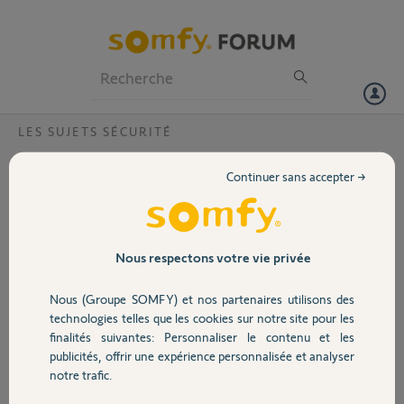
Particuliers
Professionnels
Forum
LES SUJETS SÉCURITÉ
Volet
problème de connexion alarme somfy via
Continuer sans accepter →
application en 4G
Portail
bonjour
je vous contacte car il m'est impossible de me connecter via l
Garage
Nous respectons votre vie privée
application somfy afin de mettre mon alarme en route via le 4G
Il fonctionnait bien jusqu'à maintenant mais d un seul coup
Nous (Groupe SOMFY) et nos partenaires utilisons des
impossible par la 4G mais possible via le wifi depuis mon tel
Sécurité
technologies telles que les cookies sur notre site pour les
finalités suivantes: Personnaliser le contenu et les
code somfy 620706
publicités, offrir une expérience personnalisée et analyser
Domotique
merci de votre aide
notre trafic.