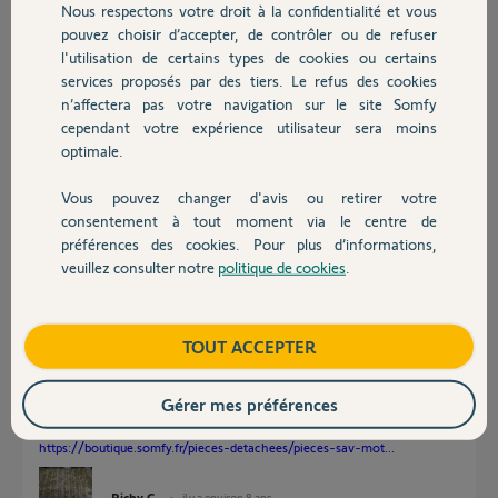
Nous respectons votre droit à la confidentialité et vous
Chauffage
pouvez choisir d’accepter, de contrôler ou de refuser
Simon C.
l'utilisation de certains types de cookies ou certains
il y a environ 8 ans
services proposés par des tiers. Le refus des cookies
Autres produits
Participer au fil de discussion
n’affectera pas votre navigation sur le site Somfy
cependant votre expérience utilisateur sera moins
optimale.
Réponses
Vous pouvez changer d'avis ou retirer votre
Devis avec un pro
consentement à tout moment via le centre de
préférences des cookies. Pour plus d’informations,
Bonjour
veuillez consulter notre
politique de cookies
.
Contact
Vous devez préciser la référence de votre motorisation ?
Ensuite, ce qui a grillé, c'est le moteur ou la carte ?
Boutique
TOUT ACCEPTER
S'il existe des pièces, vous pourriez les remplacer.
Si pas disponible, cela pourrait se réparer.
Gérer mes préférences
Montrez des photos des pièces en cause.
https://boutique.somfy.fr/pieces-detachees/pieces-sav-mot...
Richy C.
il y a environ 8 ans