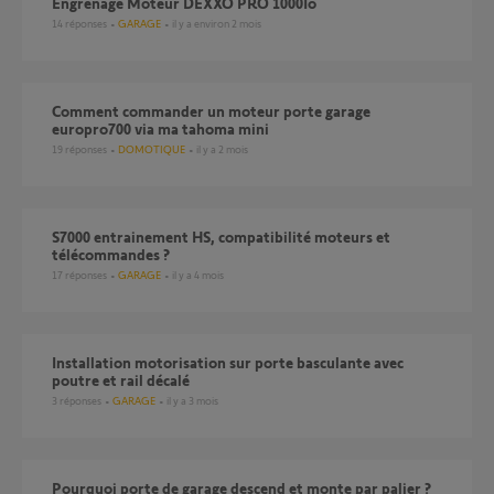
Engrenage Moteur DEXXO PRO 1000Io
14
réponses
GARAGE
il y a environ 2 mois
Comment commander un moteur porte garage
europro700 via ma tahoma mini
19
réponses
DOMOTIQUE
il y a 2 mois
S7000 entrainement HS, compatibilité moteurs et
télécommandes ?
17
réponses
GARAGE
il y a 4 mois
Installation motorisation sur porte basculante avec
poutre et rail décalé
3
réponses
GARAGE
il y a 3 mois
pourquoi porte de garage descend et monte par palier ?