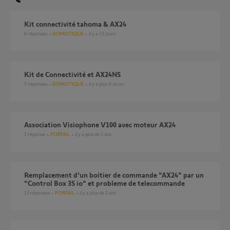
Kit connectivité tahoma & AX24
6
réponses
DOMOTIQUE
il y a 13 jours
Kit de Connectivité et AX24NS
5
réponses
DOMOTIQUE
il y a plus d'un an
Association Visiophone V100 avec moteur AX24
1
réponse
PORTAIL
il y a plus de 2 ans
Remplacement d'un boitier de commande "AX24" par un
"Control Box 3S io" et probleme de telecommande
13
réponses
PORTAIL
il y a plus de 2 ans