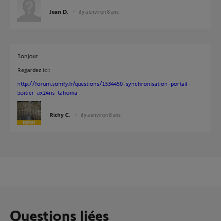
Jean D.
il y a environ 8 ans
Bonjour
Regardez ici:
http://forum.somfy.fr/questions/1534450-synchronisation-portail-
boitier-ax24ns-tahoma
Richy C.
il y a environ 8 ans
Questions liées