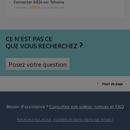
connecter AX24 sur Tahoma
3
réponses
PORTAIL
il y a plus de 2 ans
CE N'EST PAS CE
QUE VOUS RECHERCHEZ
Posez votre question
Haut de page
Besoin d’assistance ?
Consultez nos vidéos, notices et FAQ
Recevez nos actus, conseils et bons plans par email !