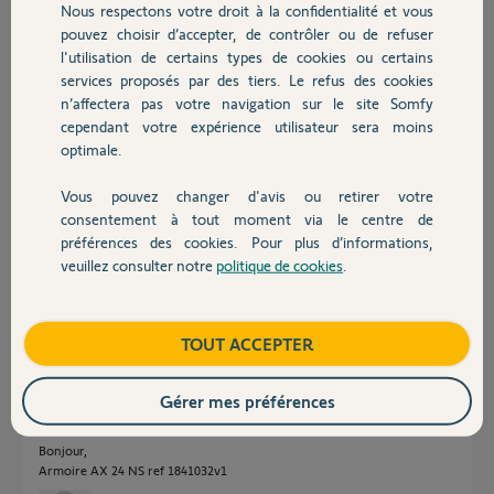
Réponses
Nous respectons votre droit à la confidentialité et vous
Chauffage
pouvez choisir d’accepter, de contrôler ou de refuser
l'utilisation de certains types de cookies ou certains
services proposés par des tiers. Le refus des cookies
Autres produits
Bonjour,
n’affectera pas votre navigation sur le site Somfy
Malheureusement l'armoire AX24 n'est pas compatible Tahoma.
Essayez à tout hazard avec "Other type".
cependant votre expérience utilisateur sera moins
optimale.
Anonyme
il y a environ 8 ans
Vous pouvez changer d'avis ou retirer votre
Devis avec un pro
consentement à tout moment via le centre de
préférences des cookies. Pour plus d’informations,
veuillez consulter notre
politique de cookies
.
Bonjour,
Contact
Il serait bon de préciser si votre commande est AX24 ou AX24 NS ?
Boutique
TOUT ACCEPTER
Richy C.
il y a environ 8 ans
Gérer mes préférences
Bonjour,
Armoire AX 24 NS ref 1841032v1