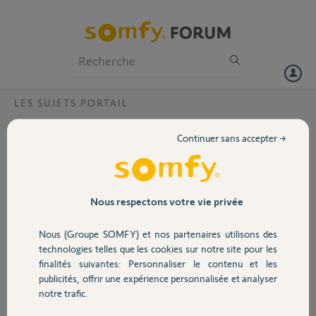
Particuliers
Professionnels
Forum
LES SUJETS PORTAIL
Volet
Association tahoma portail axoviamulti et
Continuer sans accepter →
AX24
Portail
J'ai pu synchroniser la télécommande relais RTS avec le portail, mais
je ne parviens pas à faire l'association avec la tahoma box. Pouvez-
Garage
vous m'aider?
Nous respectons votre vie privée
Nous (Groupe SOMFY) et nos partenaires utilisons des
Jean D.
Sécurité
il y a environ 8 ans
technologies telles que les cookies sur notre site pour les
finalités suivantes: Personnaliser le contenu et les
Participer au fil de discussion
publicités, offrir une expérience personnalisée et analyser
Domotique
notre trafic.