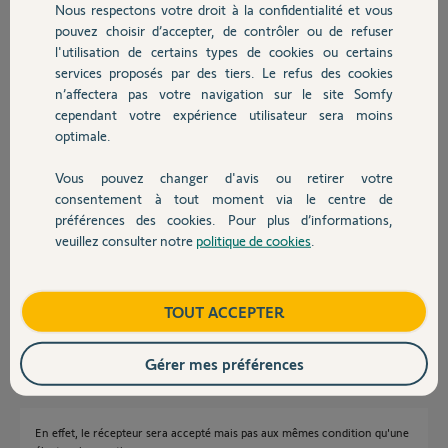
Nous respectons votre droit à la confidentialité et vous
Chauffage
pouvez choisir d’accepter, de contrôler ou de refuser
Réponses
l'utilisation de certains types de cookies ou certains
services proposés par des tiers. Le refus des cookies
Autres produits
n’affectera pas votre navigation sur le site Somfy
La AX24 n'est pas compatible Tahoma Switch.
cependant votre expérience utilisateur sera moins
optimale.
Bonne soirée
Vous pouvez changer d'avis ou retirer votre
Anonyme
il y a plus de 2 ans
Devis avec un pro
consentement à tout moment via le centre de
préférences des cookies. Pour plus d’informations,
veuillez consulter notre
politique de cookies
.
Contact
Bonjour,
Même avec un récepteur RTS ? ....
Boutique
TOUT ACCEPTER
Richy C.
il y a plus de 2 ans
Gérer mes préférences
En effet, le récepteur sera accepté mais pas aux mêmes condition qu'une