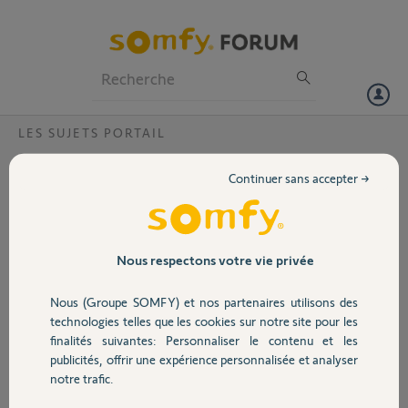
Particuliers
Professionnels
Forum
LES SUJETS PORTAIL
Volet
connecter AX24 sur Tahoma
Continuer sans accepter →
Bonjour,
Portail
j'ai un portail avec un boitier de commande AX24 avec des
telecommande sous systeme RTS.
est il possible de le raccorder a mabox TAhoma?
Garage
Nous respectons votre vie privée
Merci,
Nous (Groupe SOMFY) et nos partenaires utilisons des
Sécurité
technologies telles que les cookies sur notre site pour les
MIKE C.
finalités suivantes: Personnaliser le contenu et les
il y a plus de 2 ans
publicités, offrir une expérience personnalisée et analyser
Domotique
Participer au fil de discussion
notre trafic.