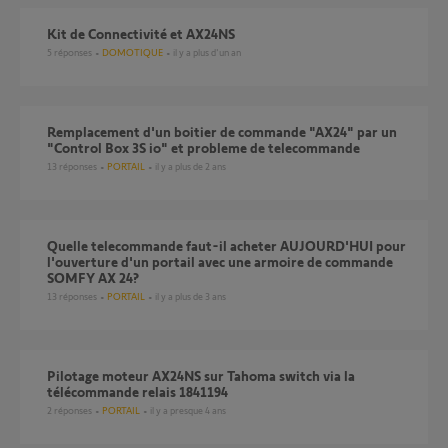
Kit de Connectivité et AX24NS
5
réponses
DOMOTIQUE
il y a plus d'un an
Remplacement d'un boitier de commande "AX24" par un
"Control Box 3S io" et probleme de telecommande
13
réponses
PORTAIL
il y a plus de 2 ans
quelle telecommande faut-il acheter AUJOURD'HUI pour
l'ouverture d'un portail avec une armoire de commande
SOMFY AX 24?
13
réponses
PORTAIL
il y a plus de 3 ans
Pilotage moteur AX24NS sur Tahoma switch via la
télécommande relais 1841194
2
réponses
PORTAIL
il y a presque 4 ans