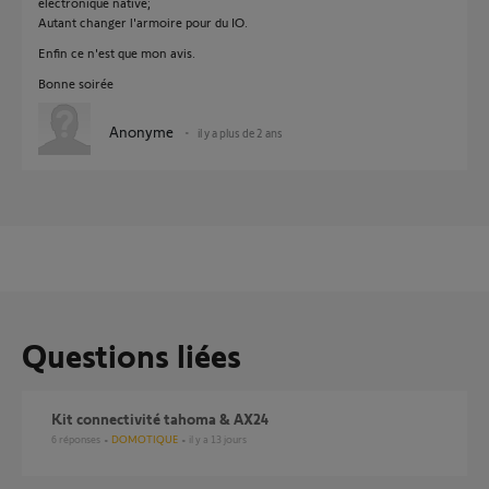
électronique native;
Autant changer l'armoire pour du IO.
Enfin ce n'est que mon avis.
Bonne soirée
Anonyme
il y a plus de 2 ans
Questions liées
Kit connectivité tahoma & AX24
6
réponses
DOMOTIQUE
il y a 13 jours