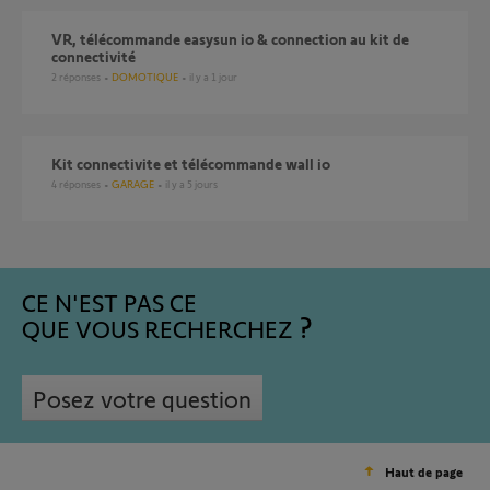
VR, télécommande easysun io & connection au kit de
connectivité
2
réponses
DOMOTIQUE
il y a 1 jour
kit connectivite et télécommande wall io
4
réponses
GARAGE
il y a 5 jours
CE N'EST PAS CE
QUE VOUS RECHERCHEZ
Posez votre question
Haut de page