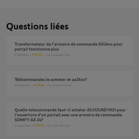
Questions liées
Transformateur de l'armoire de commande AX24ns pour
portail fonctionne plus
2
réponses
PORTAIL
il y a presque 7 ans
télécommandes le sommer et ax24ns?
13
réponses
PORTAIL
il y a environ 9 ans
quelle telecommande faut-il acheter AUJOURD'HUI pour
l'ouverture d'un portail avec une armoire de commande
SOMFY AX 24?
13
réponses
PORTAIL
il y a plus de 3 ans