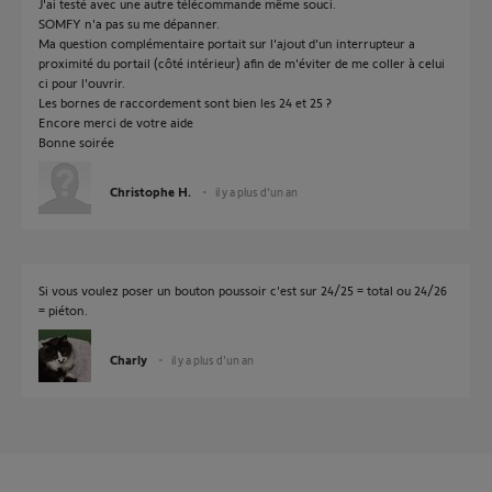
J'ai testé avec une autre télécommande même souci.
SOMFY n'a pas su me dépanner.
Ma question complémentaire portait sur l'ajout d'un interrupteur a
proximité du portail (côté intérieur) afin de m'éviter de me coller à celui
ci pour l'ouvrir.
Les bornes de raccordement sont bien les 24 et 25 ?
Encore merci de votre aide
Bonne soirée
Christophe H.
il y a plus d'un an
Si vous voulez poser un bouton poussoir c'est sur 24/25 = total ou 24/26
= piéton.
Charly
il y a plus d'un an