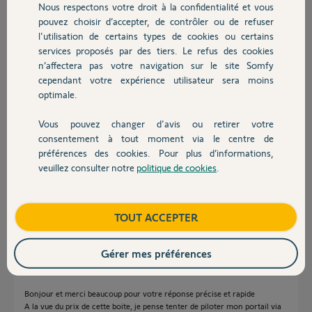
Nous respectons votre droit à la confidentialité et vous
Chauffage
il y a plus d'un an
pouvez choisir d’accepter, de contrôler ou de refuser
Participer au fil de discussion
l'utilisation de certains types de cookies ou certains
services proposés par des tiers. Le refus des cookies
Autres produits
n’affectera pas votre navigation sur le site Somfy
cependant votre expérience utilisateur sera moins
Réponses
optimale.
Vous pouvez changer d'avis ou retirer votre
Cette armoire n'est pas compatible à la domotique.
Devis avec un pro
consentement à tout moment via le centre de
Vous auriez pu l'affecter à Tahoma mais pas au kit via le récepteur
préférences des cookies. Pour plus d’informations,
2400556.
veuillez consulter notre
politique de cookies
.
En natif cette AX24 n'est pas compatible à Tahoma et au kit connect.
Contact
Via le 2400556 elle sera affectable uniquement à une Tahoma.
Bonne journée à vous
Boutique
TOUT ACCEPTER
Charly
il y a plus d'un an
Gérer mes préférences
Bonjour et merci beaucoup pour votre réponse précise et rapide
A la vue du prix de cette boite, je pense tenter de piloter mon portail via