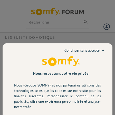
Particuliers
Professionnels
Forum
LES SUJETS DOMOTIQUE
Volet
Kit de Connectivité et AX24NS
Continuer sans accepter →
Bonjour,
Portail
Je cherche a connecté mon AX24NS (a priori avec moteurs Axovia
Multi-pro) avec l'application TAhoma et le kit de connectivité.
L'application parle d'un bouton "prog", mais cela n'existe pas dans le
Garage
Nous respectons votre vie privée
boitier.
Pouvez vous me donner le mode opératoire pour le faire ?
Nous (Groupe SOMFY) et nos partenaires utilisons des
Vous remerciant par avance
Sécurité
technologies telles que les cookies sur notre site pour les
Bonnes fêtes
finalités suivantes: Personnaliser le contenu et les
publicités, offrir une expérience personnalisée et analyser
Merci,
Domotique
notre trafic.
Christophe H.