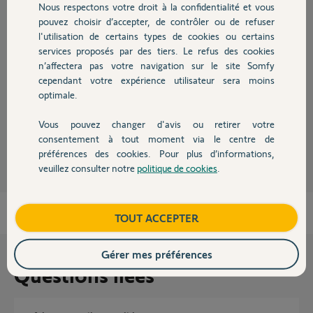
Réponses
Nous respectons votre droit à la confidentialité et vous
Chauffage
pouvez choisir d’accepter, de contrôler ou de refuser
l'utilisation de certains types de cookies ou certains
Bonjour Pascal,
services proposés par des tiers. Le refus des cookies
Autres produits
n’affectera pas votre navigation sur le site Somfy
Je vois bien votre box activée, votre compte semble bien être crée depuis
cependant votre expérience utilisateur sera moins
hier le 31/05 vers 09h15.
optimale.
Bonne journée,
Vous pouvez changer d'avis ou retirer votre
Devis avec un pro
Stéphane L.
il y a environ 8 ans
consentement à tout moment via le centre de
préférences des cookies. Pour plus d’informations,
veuillez consulter notre
politique de cookies
.
Contact
Boutique
TOUT ACCEPTER
Gérer mes préférences
Questions liées