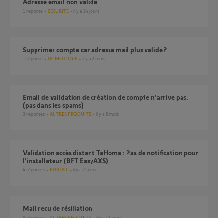
Adresse email non valide
1
réponse
SÉCURITÉ
il y a 24 jours
Supprimer compte car adresse mail plus valide ?
1
réponse
DOMOTIQUE
il y a 2 mois
Email de validation de création de compte n'arrive pas.
(pas dans les spams)
3
réponses
AUTRES PRODUITS
il y a 8 mois
Validation accès distant TaHoma : Pas de notification pour
l'installateur (BFT EasyAXS)
4
réponses
PORTAIL
il y a 7 mois
Mail recu de résiliation
0
réponses
AUTRES PRODUITS
il y a 13 jours