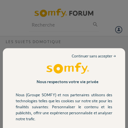
Particuliers
Professionnels
Forum
LES SUJETS DOMOTIQUE
Volet
Je ne reçois pas le mail de validation ?
Continuer sans accepter →
code pin 1206-6784-5346
Portail
Ce TaHoma n'est pas encore complètement activé. Merci de vérifier
votre boîte mail et de terminer l'activation pour pouvoir accéder à
TaHoma.
Garage
Nous respectons votre vie privée
Pascal B.
Nous (Groupe SOMFY) et nos partenaires utilisons des
Sécurité
il y a environ 8 ans
technologies telles que les cookies sur notre site pour les
Participer au fil de discussion
finalités suivantes: Personnaliser le contenu et les
publicités, offrir une expérience personnalisée et analyser
Domotique
notre trafic.