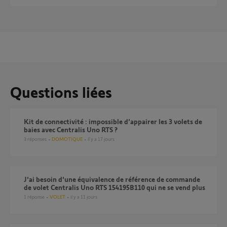
Questions liées
Kit de connectivité : impossible d’appairer les 3 volets de
baies avec Centralis Uno RTS ?
3
réponses
DOMOTIQUE
il y a 17 jours
J'ai besoin d'une équivalence de référence de commande
de volet Centralis Uno RTS 154195B110 qui ne se vend plus
1
réponse
VOLET
il y a 11 jours