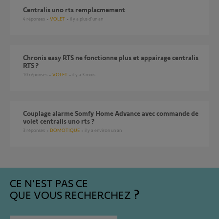
centralis uno rts remplacmement
4
réponses
VOLET
il y a plus d'un an
chronis easy RTS ne fonctionne plus et appairage centralis
RTS ?
10
réponses
VOLET
il y a 3 mois
Couplage alarme Somfy Home Advance avec commande de
volet centralis uno rts ?
3
réponses
DOMOTIQUE
il y a environ un an
CE N'EST PAS CE
QUE VOUS RECHERCHEZ