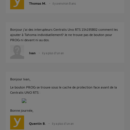
Thomas M.
il y a environ 8 ans
Bonjour j'ai des interupteurs Centralis Uno RTS 154195B02 comment les
ajouter à Tahoma individuellement? Je ne trouve pas de bouton pour
PROG ni devant ni au dos.
Ivan
il y a plus d'un an
Bonjour Ivan,
Le bouton PROG se trouve sous le cache de protection face avant de la
Centralis UNO RTS :
Bonne journée,
Quentin B.
il y a plus d'un an