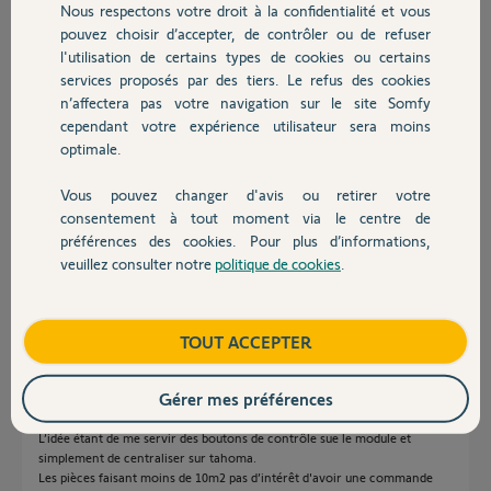
il y a environ 8 ans
Nous respectons votre droit à la confidentialité et vous
Chauffage
Participer au fil de discussion
pouvez choisir d’accepter, de contrôler ou de refuser
l'utilisation de certains types de cookies ou certains
services proposés par des tiers. Le refus des cookies
Autres produits
n’affectera pas votre navigation sur le site Somfy
Réponses
cependant votre expérience utilisateur sera moins
optimale.
Bonjour
Vous pouvez changer d'avis ou retirer votre
Devis avec un pro
Le Centralis est un RX, aucun intérêt sans TC.
consentement à tout moment via le centre de
Il faut une TC appairée au Centralis avec inclus le My, puis appairer cette
préférences des cookies. Pour plus d’informations,
TC dans tahoma.
veuillez consulter notre
politique de cookies
.
Contact
Anonyme
il y a environ 8 ans
Boutique
TOUT ACCEPTER
Gérer mes préférences
en effet, je souhaite contrôler ce RX avec tahoma mais pas de
télécommande
L’idée étant de me servir des boutons de contrôle sue le module et
simplement de centraliser sur tahoma.
Les pièces faisant moins de 10m2 pas d’intérêt d'avoir une commande