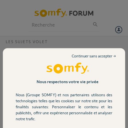
Particuliers
Professionnels
Forum
LES SUJETS VOLET
Volet
Controler Centralis Uno RTS sans
Continuer sans accepter →
telecommande avec Tahoma?
Portail
Bonjour,
Je voudrais associer ma tahoma avec un bouton Centralis Uno RTS
Garage
sans télécommande.
Nous respectons votre vie privée
Pouvez vous m'indiquer la procédure car sur l'interface Tahoma il
demande la sélection de la télécommande;
Nous (Groupe SOMFY) et nos partenaires utilisons des
Sécurité
le bouton Centralis Uno RTS possède déjà des éléments de
technologies telles que les cookies sur notre site pour les
manipulation (pas d’intérêt d'avoir une télécommande dans mon
finalités suivantes: Personnaliser le contenu et les
cas).
publicités, offrir une expérience personnalisée et analyser
Domotique
notre trafic.
Cèdric C.