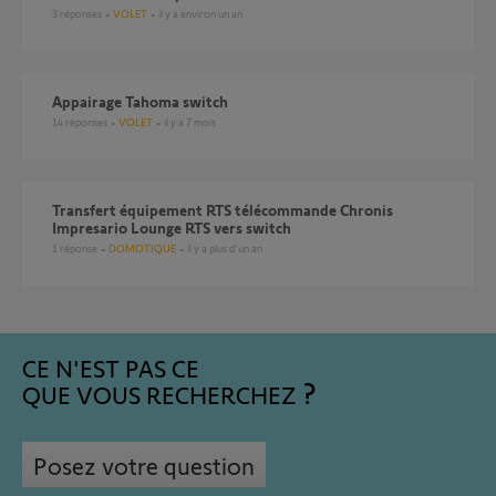
3
réponses
VOLET
il y a environ un an
Appairage Tahoma switch
14
réponses
VOLET
il y a 7 mois
Transfert équipement RTS télécommande Chronis
Impresario Lounge RTS vers switch
1
réponse
DOMOTIQUE
il y a plus d'un an
CE N'EST PAS CE
QUE VOUS RECHERCHEZ
Posez votre question