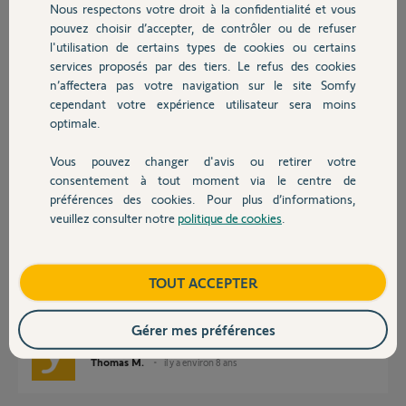
Nous respectons votre droit à la confidentialité et vous
Chauffage
pouvez choisir d’accepter, de contrôler ou de refuser
l'utilisation de certains types de cookies ou certains
Bonjour Gilles,
services proposés par des tiers. Le refus des cookies
Autres produits
Il faudra créer un nouveau Scénario via la fonction snapshot en suivant
n’affectera pas votre navigation sur le site Somfy
la procédure au lien ci-dessous :
cependant votre expérience utilisateur sera moins
Allez dans "Menu", puis dans "Scénarios"
optimale.
Sélectionnez "Nouveau" et validez en appuyant sur "OK"
Vous pouvez changer d'avis ou retirer votre
Saisissez le nom de votre scénario ou choisissez un nom parmi une liste
Devis avec un pro
consentement à tout moment via le centre de
pré-enregistrée.
préférences des cookies. Pour plus d’informations,
Ensuite il faudra placer tous les volets qui seront dans le scénarios à
veuillez consulter notre
politique de cookies
.
l'endroit souhaité via leurs télécommandes individuelles respectives. Si
Contact
certain volet s'y trouve déjà, bouger les à nouveau pour les remettre à la
bonne place pour qu'ils soient pris en compte dans le scénario.
Quand tous les volets sont placés dans la position désirée, validez avec
Boutique
TOUT ACCEPTER
"OK".
Bonne journée,
Gérer mes préférences
Thomas M.
il y a environ 8 ans