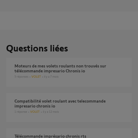
Questions liées
Moteurs de mes volets roulants non trouvés sur
télécommande impresario Chronis io
5
réponses
VOLET
il y a 7 mois
compatibilité volet roulant avec telecommande
impresario chronis io
1
réponse
VOLET
il y a 12 mois
Télécommande imprésario chronis rts