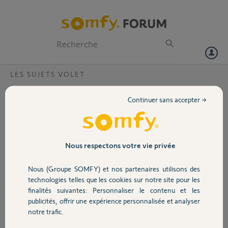
Particuliers
Professionnels
Forum
LES SUJETS VOLET
Volet
telecommande impresario ?
Continuer sans accepter →
j'ai une telecommande impresario chronis io quand je mets en
Portail
position ambiance l'apres midi les volets se ferme à moitié je voudrais
qu'il se ferme au 3/4 comment faire
Garage
Nous respectons votre vie privée
gilles P.
il y a environ 8 ans
Nous (Groupe SOMFY) et nos partenaires utilisons des
Sécurité
Participer au fil de discussion
technologies telles que les cookies sur notre site pour les
finalités suivantes: Personnaliser le contenu et les
publicités, offrir une expérience personnalisée et analyser
Domotique
notre trafic.
Réponses