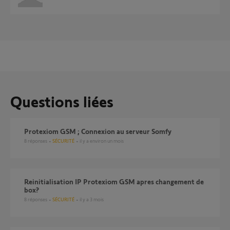
Questions liées
Protexiom GSM ; Connexion au serveur Somfy
8
réponses
SÉCURITÉ
il y a environ un mois
reinitialisation IP Protexiom GSM apres changement de
box?
8
réponses
SÉCURITÉ
il y a 3 mois