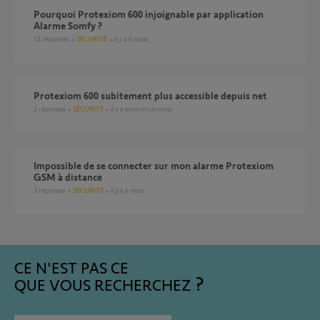
Pourquoi Protexiom 600 injoignable par application
Alarme Somfy ?
12
réponses
SÉCURITÉ
il y a 6 mois
Protexiom 600 subitement plus accessible depuis net
2
réponses
SÉCURITÉ
il y a environ un mois
Impossible de se connecter sur mon alarme Protexiom
GSM à distance
3
réponses
SÉCURITÉ
il y a 4 mois
CE N'EST PAS CE
QUE VOUS RECHERCHEZ