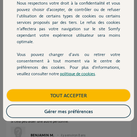
Nous respectons votre droit à la confidentialité et vous
Chauffage
pouvez choisir d’accepter, de contrôler ou de refuser
BENJAMIN M.
l'utilisation de certains types de cookies ou certains
il y a environ 8 ans
services proposés par des tiers. Le refus des cookies
Autres produits
Participer au fil de discussion
n’affectera pas votre navigation sur le site Somfy
cependant votre expérience utilisateur sera moins
optimale.
Réponses
Vous pouvez changer d'avis ou retirer votre
Devis avec un pro
consentement à tout moment via le centre de
préférences des cookies. Pour plus d’informations,
Re-bonjour,
veuillez consulter notre
politique de cookies
.
Contact
Je viens de trouver une solution à mon problème de connexion
extérieure.
Pour moi le nom du domaine n'était pas bon ce n'était pas
Boutique
TOUT ACCEPTER
HTTP://nomdedomaine.alarmesomfy.net,
mais
Gérer mes préférences
HTTP://nomdedomaine.alarmsomfy.eu
Si cela peu aider une autre personne.
BENJAMIN M.
il y a environ 8 ans