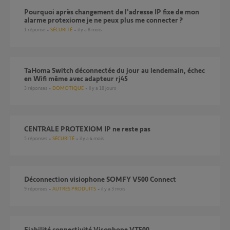
Pourquoi après changement de l'adresse IP fixe de mon
alarme protexiome je ne peux plus me connecter ?
1
réponse
SÉCURITÉ
il y a 8 mois
TaHoma Switch déconnectée du jour au lendemain, échec
en Wifi même avec adapteur rj45
3
réponses
DOMOTIQUE
il y a 18 jours
CENTRALE PROTEXIOM IP ne reste pas
5
réponses
SÉCURITÉ
il y a 4 mois
Déconnection visiophone SOMFY V500 Connect
9
réponses
AUTRES PRODUITS
il y a 3 mois
Fiabilité connectivité Visophone VT500