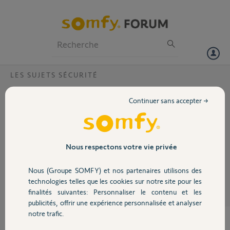
Particuliers
Professionnels
Forum
LES SUJETS SÉCURITÉ
Volet
rendre l'adresse IP fixe ?
Continuer sans accepter →
comment rendre cette adresse IP fixe ? pour le contrôle de la centrale
Portail
sur le pc
Merci à vous.
Garage
Nous respectons votre vie privée
michel
il y a environ 8 ans
Nous (Groupe SOMFY) et nos partenaires utilisons des
Sécurité
Participer au fil de discussion
technologies telles que les cookies sur notre site pour les
finalités suivantes: Personnaliser le contenu et les
publicités, offrir une expérience personnalisée et analyser
Domotique
notre trafic.