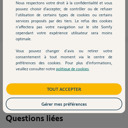
Nous respectons votre droit à la confidentialité et vous
Chauffage
C'est un réglage qui doit se faire à partir de ton routeur/ta box.
pouvez choisir d’accepter, de contrôler ou de refuser
l'utilisation de certains types de cookies ou certains
Olivier
il y a environ 8 ans
services proposés par des tiers. Le refus des cookies
Autres produits
n’affectera pas votre navigation sur le site Somfy
cependant votre expérience utilisateur sera moins
optimale.
Cette réponse vous a-t-elle aidé ?
Vous pouvez changer d'avis ou retirer votre
Devis avec un pro
consentement à tout moment via le centre de
préférences des cookies. Pour plus d’informations,
NON
OUI
veuillez consulter notre
politique de cookies
.
Contact
100%
des internautes ont trouvé cette réponse utile
Boutique
TOUT ACCEPTER
Gérer mes préférences
Questions liées