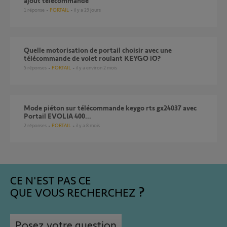
ajout télécommande
1
réponse
PORTAIL
il y a 29 jours
Quelle motorisation de portail choisir avec une
télécommande de volet roulant KEYGO iO?
5
réponses
PORTAIL
il y a environ 2 mois
Mode piéton sur télécommande keygo rts gx24037 avec
Portail EVOLIA 400...
2
réponses
PORTAIL
il y a 8 mois
CE N'EST PAS CE
QUE VOUS RECHERCHEZ
Posez votre question