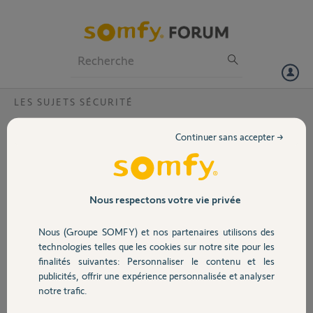
Particuliers
Professionnels
Forum
LES SUJETS SÉCURITÉ
Volet
Quelle alarme pour utiliser la
Continuer sans accepter →
télécommande de mon portail Keygo RTS ?
Portail
Je souhaiterais acheter une alarme Somfy que je puisse activer et
désactiver avec ma télécommande de portail Keygo RTS.
Garage
Qui peut me conseiller ?
Nous respectons votre vie privée
Nous (Groupe SOMFY) et nos partenaires utilisons des
laurent G.
Sécurité
il y a environ 8 ans
technologies telles que les cookies sur notre site pour les
finalités suivantes: Personnaliser le contenu et les
Participer au fil de discussion
publicités, offrir une expérience personnalisée et analyser
Domotique
notre trafic.