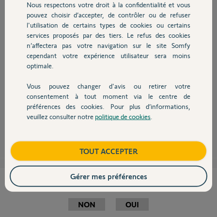
Nous respectons votre droit à la confidentialité et vous
Chauffage
pouvez choisir d’accepter, de contrôler ou de refuser
Bonjour,
l'utilisation de certains types de cookies ou certains
services proposés par des tiers. Le refus des cookies
Autres produits
pour manoeuvrer un portail et/ou un garage en RTS il vous faut une
alarme Protexiom:
n’affectera pas votre navigation sur le site Somfy
https://boutique.somfy.fr/votre-alarme-sur-mesure.html
cependant votre expérience utilisateur sera moins
Vous pourrez également les piloter via le clavier LCD.
optimale.
La Keygo ne peut en aucun cas piloter une alarme, seulement un
automatisme.
Vous pouvez changer d'avis ou retirer votre
Devis avec un pro
consentement à tout moment via le centre de
Pour piloter automatismes + Protexiom il vous faut cette TC:
préférences des cookies. Pour plus d’informations,
https://boutique.somfy.fr/telecommande-multi-applications...
veuillez consulter notre
politique de cookies
.
Contact
Anonyme
il y a environ 8 ans
Boutique
TOUT ACCEPTER
Gérer mes préférences
Cette réponse vous a-t-elle aidé ?
NON
OUI