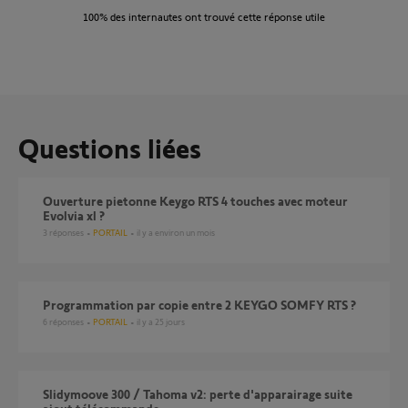
100%
des internautes ont trouvé cette réponse utile
Questions liées
Ouverture pietonne Keygo RTS 4 touches avec moteur
Evolvia xl ?
3
réponses
PORTAIL
il y a environ un mois
Programmation par copie entre 2 KEYGO SOMFY RTS ?
6
réponses
PORTAIL
il y a 25 jours
Slidymoove 300 / Tahoma v2: perte d'apparairage suite