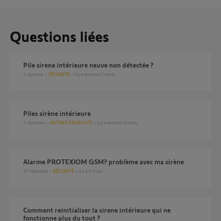
Questions liées
Pile sirene intérieure neuve non détectée ?
1
réponse
SÉCURITÉ
il y a environ 2 mois
Piles sirène intérieure
2
réponses
AUTRES PRODUITS
il y a environ 2 mois
Alarme PROTEXIOM GSM? problème avec ma sirène
15
réponses
SÉCURITÉ
il y a 4 mois
Comment reinitialiser la sirene intérieure qui ne
fonctionne plus du tout ?