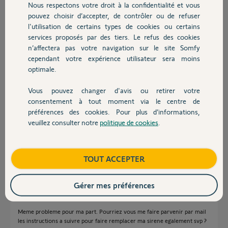
Nous respectons votre droit à la confidentialité et vous
Chauffage
Participer au fil de discussion
pouvez choisir d’accepter, de contrôler ou de refuser
l'utilisation de certains types de cookies ou certains
services proposés par des tiers. Le refus des cookies
Autres produits
n’affectera pas votre navigation sur le site Somfy
Réponses
cependant votre expérience utilisateur sera moins
optimale.
Bonjour Rénald,
Vous pouvez changer d'avis ou retirer votre
Devis avec un pro
consentement à tout moment via le centre de
Je vous confirme que d'après ce que vous nous indiquez, il semblerait que
votre Sirène Intérieure soit défectueuse. Afin de gérer votre SAV, je vais
préférences des cookies. Pour plus d’informations,
avoir besoin d'informations personnelles et c'est pour cette raison que je
veuillez consulter notre
politique de cookies
.
Contact
viens de vous envoyer un mail pour continuer votre dépannage en privé.
Bonne journée,
Boutique
TOUT ACCEPTER
Thomas M.
il y a environ 8 ans
Gérer mes préférences
Meme probleme pour ma part. Pourriez vous me faire parvenir par mail
les instructions a suivre pour faire remplacer ma sirene egalement svp ?