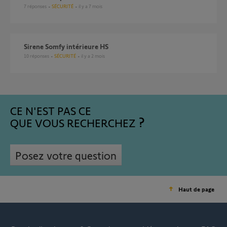
7
réponses
SÉCURITÉ
il y a 7 mois
Sirene Somfy intérieure HS
10
réponses
SÉCURITÉ
il y a 2 mois
CE N'EST PAS CE
QUE VOUS RECHERCHEZ
Posez votre question
Haut de page