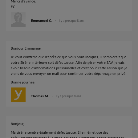
Merci d’avance.
EC
Emmanuel C.
il y a presque 8 ans
Bonjour Emmanuel,
Je vous confirme que d'après ce que vous nous indiquez, il semblerait que
votre Sirène Intérieure soit défectueuse. Afin de gérer votre SAV, je vais
avoir besoin d'informations personnelles et c'est pour cette raison que je
viens de vous envoyer un mail pour continuer votre dépannage en privé.
Bonne journée,
Thomas M.
il y a presque 8 ans
Bonjour,
Ma sirène semble également défectueuse. Elle n'émet que des
grésillements stridents à la place des sons. Comment la faire remplacer ?