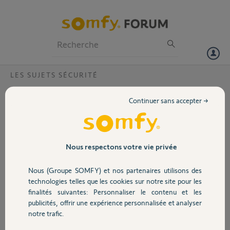
Particuliers
Professionnels
Forum
LES SUJETS SÉCURITÉ
Volet
SAV pour sirène d'intérieur défectueuse
Continuer sans accepter →
Thomas M.
Portail
Thomas M.
il y a 1 jour
Bonjour, nous sommes nombreux à avoir le meme probleme sur la
Garage
Nous respectons votre vie privée
panne des notifications de la sirene d'interieur.
@Somfy : comment enclencher le SAV ? pourriez vous nous
Nous (Groupe SOMFY) et nos partenaires utilisons des
transmettre un Numéro ou mail de contact pour la prise en compte
Sécurité
technologies telles que les cookies sur notre site pour les
de cet échange de sirène défectueuse.
finalités suivantes: Personnaliser le contenu et les
merci
publicités, offrir une expérience personnalisée et analyser
Domotique
notre trafic.
Rénald T.
il y a environ 8 ans