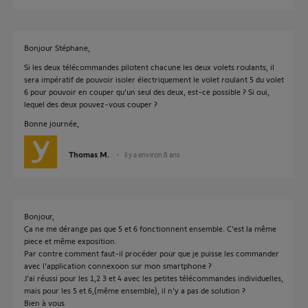
Bonjour Stéphane,
Si les deux télécommandes pilotent chacune les deux volets roulants, il
sera impératif de pouvoir isoler électriquement le volet roulant 5 du volet
6 pour pouvoir en couper qu'un seul des deux, est-ce possible ? Si oui,
lequel des deux pouvez-vous couper ?
Bonne journée,
Thomas M.
il y a environ 8 ans
Bonjour,
Ça ne me dérange pas que 5 et 6 fonctionnent ensemble. C'est la même
piece et même exposition.
Par contre comment faut-il procéder pour que je puisse les commander
avec l'application connexoon sur mon smartphone ?
J'ai réussi pour les 1,2 3 et 4 avec les petites télécommandes individuelles,
mais pour les 5 et 6,(même ensemble), il n'y a pas de solution ?
Bien à vous