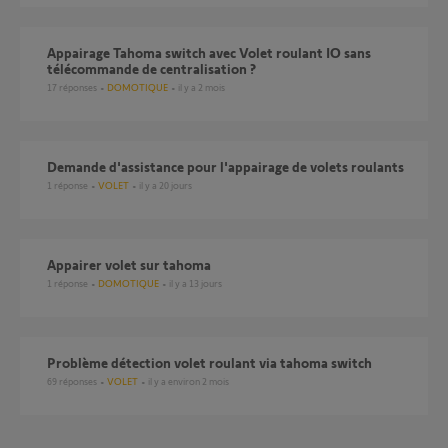
Appairage Tahoma switch avec Volet roulant IO sans
télécommande de centralisation ?
17
réponses
DOMOTIQUE
il y a 2 mois
Demande d'assistance pour l'appairage de volets roulants
1
réponse
VOLET
il y a 20 jours
Appairer volet sur tahoma
1
réponse
DOMOTIQUE
il y a 13 jours
Problème détection volet roulant via tahoma switch
69
réponses
VOLET
il y a environ 2 mois