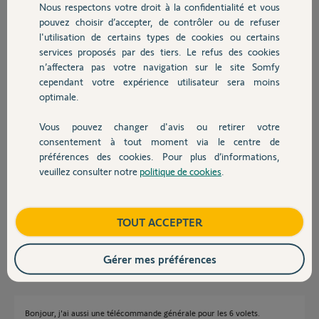
Nous respectons votre droit à la confidentialité et vous
Chauffage
pouvez choisir d’accepter, de contrôler ou de refuser
Stéphane J.
l'utilisation de certains types de cookies ou certains
il y a environ 8 ans
services proposés par des tiers. Le refus des cookies
Autres produits
Participer au fil de discussion
n’affectera pas votre navigation sur le site Somfy
cependant votre expérience utilisateur sera moins
optimale.
Réponses
Vous pouvez changer d'avis ou retirer votre
Devis avec un pro
consentement à tout moment via le centre de
préférences des cookies. Pour plus d’informations,
Bonjour Stéphane,
veuillez consulter notre
politique de cookies
.
Contact
Disposez-vous d'une télécommande générale et si oui quel est son
modèle ?
Bonne journée,
Boutique
TOUT ACCEPTER
Thomas M.
il y a environ 8 ans
Gérer mes préférences
Bonjour, j'ai aussi une télécommande générale pour les 6 volets.