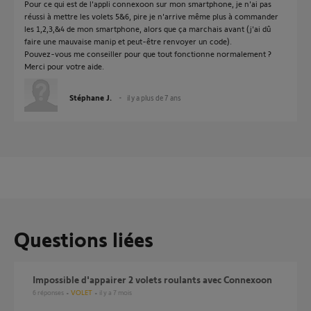
Pour ce qui est de l'appli connexoon sur mon smartphone, je n'ai pas
réussi à mettre les volets 5&6, pire je n'arrive même plus à commander
les 1,2,3,&4 de mon smartphone, alors que ça marchais avant (j'ai dû
faire une mauvaise manip et peut-être renvoyer un code).
Pouvez-vous me conseiller pour que tout fonctionne normalement ?
Merci pour votre aide.
Stéphane J.
il y a plus de 7 ans
Questions liées
Impossible d'appairer 2 volets roulants avec Connexoon
6
réponses
VOLET
il y a 7 mois