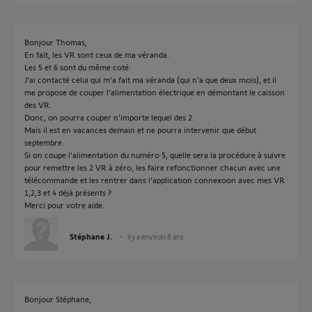
Bonjour Thomas,
En fait, les VR sont ceux de ma véranda.
Les 5 et 6 sont du même coté.
J'ai contacté celui qui m'a fait ma véranda (qui n'a que deux mois), et il
me propose de couper l'alimentation électrique en démontant le caisson
des VR.
Donc, on pourra couper n'importe lequel des 2.
Mais il est en vacances demain et ne pourra intervenir que début
septembre.
Si on coupe l'alimentation du numéro 5, quelle sera la procédure à suivre
pour remettre les 2 VR à zéro, les faire refonctionner chacun avec une
télécommande et les rentrer dans l'application connexoon avec mes VR
1,2,3 et 4 déjà présents ?
Merci pour votre aide.
Stéphane J.
il y a environ 8 ans
Bonjour Stéphane,