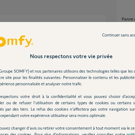
panne 
2
réponse
dure:
Continuer sans ac
uite-changement-box-adsl-arrive-connecter-
Link Advanced bloqué — alarme armée au
moment
Nous respectons votre vie privée
désarm
14
répons
Groupe SOMFY) et nos partenaires utilisons des technologies telles que les 
Pilotage Alarme Link Advanced impossible en
 8 ans
mode 
re site pour les finalités suivantes: Personnaliser le contenu et les publicités
2
réponse
érience personnalisée et analyser notre trafic.
espectons votre droit à la confidentialité et vous pouvez choisir d’accep
ler ou de refuser l'utilisation de certains types de cookies ou certains s
Signal
és par des tiers. Le refus des cookies n’affectera pas votre navigation sur 
5
réponse
cependant votre expérience utilisateur sera moins optimale.
Posez votre question
CHEZ
ouvez changer d'avis ou retirer votre consentement à tout moment via le ce
ences des cookies. Pour plus d’informations, veuillez consulter notre
poli