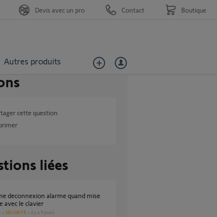
Devis avec un pro
Contact
Boutique
Autres produits
ons
tager cette question
primer
tions liées
e avec le clavier
SÉCURITÉ
il y a 9 jours
s