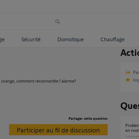
ge
Sécurité
Domotique
Chauffage
Acti
Par
Im
x orange, comment reconnectée l'alarme?
Ques
Partager cette question
probleme deconnexion alarme quand mise
Participer au fil de discussion
en rout
3
réponse