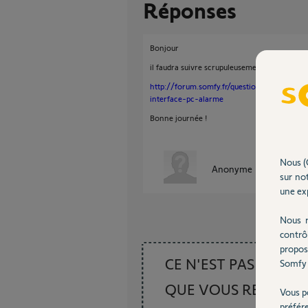
Réponses
Bonjour
il faudra suivre scrupuleusement cette procé
http://forum.somfy.fr/questions/560538-s
interface-pc-alarme
Bonne journée !
Nous (
Anonyme
il y a environ
sur not
une exp
Nous r
contrô
propos
CE N'EST PAS CE
Somfy 
QUE VOUS RECHER
Vous p
préfér