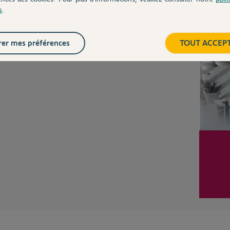
s
.
Inter
er mes préférences
TOUT ACCEP