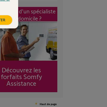
vention d'un spécialiste
à mon domicile ?
TER
Découvrez les
forfaits Somfy
Assistance
Haut de page