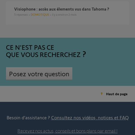
Visiophone : accès aux élements vus dans Tahoma ?
5
réponses
DOMOTIQUE
il y a environ 2 mois
CE N'EST PAS CE
QUE VOUS RECHERCHEZ
Posez votre question
Haut de page
Besoin d’assistance ?
Consultez nos vidéos, notices et FAQ
Recevez nos actus, conseils et bons plans par email !