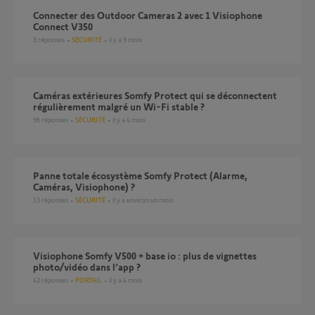
Connecter des Outdoor Cameras 2 avec 1 Visiophone
Connect V350
3
réponses
SÉCURITÉ
il y a 9 mois
Caméras extérieures Somfy Protect qui se déconnectent
régulièrement malgré un Wi-Fi stable ?
96
réponses
SÉCURITÉ
il y a 4 mois
Panne totale écosystème Somfy Protect (Alarme,
Caméras, Visiophone) ?
13
réponses
SÉCURITÉ
il y a environ un mois
Visiophone Somfy V500 + base io : plus de vignettes
photo/vidéo dans l’app ?
42
réponses
PORTAIL
il y a 4 mois