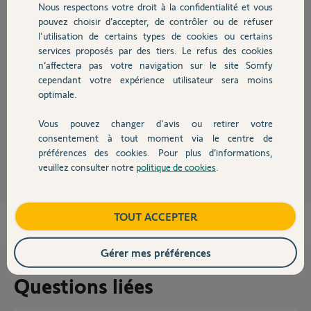
Nous respectons votre droit à la confidentialité et vous
Chauffage
pouvez choisir d’accepter, de contrôler ou de refuser
Réponses
l'utilisation de certains types de cookies ou certains
services proposés par des tiers. Le refus des cookies
Autres produits
n’affectera pas votre navigation sur le site Somfy
Bonjour Lionel
cependant votre expérience utilisateur sera moins
optimale.
Rien de tout ça pour le moment sur un V500.
Bonne soirée !
Vous pouvez changer d'avis ou retirer votre
Devis avec un pro
consentement à tout moment via le centre de
Anonyme
il y a presque 8 ans
préférences des cookies. Pour plus d’informations,
veuillez consulter notre
politique de cookies
.
Contact
Boutique
TOUT ACCEPTER
Gérer mes préférences
Questions liées