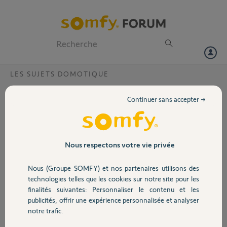
Particuliers
Professionnels
Forum
LES SUJETS DOMOTIQUE
Volet
Visiophone et ajout de caméra
Continuer sans accepter →
Bonjour je souhaiterai savoir s'il est possible de gérer le visiophone
Portail
v500 à distance (téléphone, recevoir les appels (sur smartphone)
quand l'on est absent ?
Et j'aimerai ajouter une caméra (qui est déjà placé) sur le moniteur ?
Garage
Nous respectons votre vie privée
Cordialement Lionel
Nous (Groupe SOMFY) et nos partenaires utilisons des
Sécurité
technologies telles que les cookies sur notre site pour les
Lionel C.
finalités suivantes: Personnaliser le contenu et les
il y a presque 8 ans
publicités, offrir une expérience personnalisée et analyser
Domotique
Participer au fil de discussion
notre trafic.