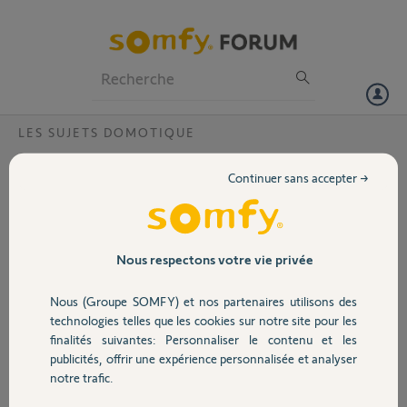
Particuliers
Professionnels
Forum
LES SUJETS DOMOTIQUE
Volet
Tahoma evolvia 400
Continuer sans accepter →
Bonjour
Portail
J'ai une telecommande relai et j'ai essayé d'appairer ma tahoma a
mon portail evolvia 400.
Garage
Nous respectons votre vie privée
Ca a raté. Maintenant quand je ressayes, ca me dit equipment already
Nous (Groupe SOMFY) et nos partenaires utilisons des
exist RTS 15055180 mais je le vois pas dans l'interface pour le
Sécurité
supprimer
technologies telles que les cookies sur notre site pour les
finalités suivantes: Personnaliser le contenu et les
merci pour votre aide
publicités, offrir une expérience personnalisée et analyser
Domotique
notre trafic.
gregory S.