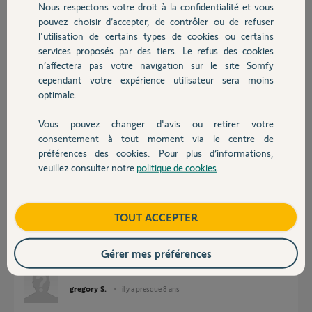
il y a presque 8 ans
Nous respectons votre droit à la confidentialité et vous
Chauffage
Participer au fil de discussion
pouvez choisir d’accepter, de contrôler ou de refuser
l'utilisation de certains types de cookies ou certains
services proposés par des tiers. Le refus des cookies
Autres produits
n’affectera pas votre navigation sur le site Somfy
Réponses
cependant votre expérience utilisateur sera moins
optimale.
Vous pouvez changer d'avis ou retirer votre
Bonsoir Gregory
Devis avec un pro
consentement à tout moment via le centre de
laissez ici le pin de votre Tahoma pour qu'un Yellow puisse vous aider.
préférences des cookies. Pour plus d’informations,
Bonne soirée !
veuillez consulter notre
politique de cookies
.
Contact
Anonyme
il y a presque 8 ans
Boutique
TOUT ACCEPTER
Gérer mes préférences
Voici le pin : 1207-1198-6502
gregory S.
il y a presque 8 ans