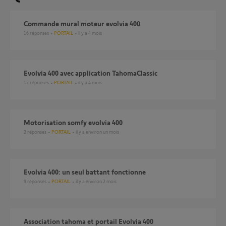
Commande mural moteur evolvia 400
16
réponses
PORTAIL
il y a 4 mois
Evolvia 400 avec application TahomaClassic
12
réponses
PORTAIL
il y a 4 mois
motorisation somfy evolvia 400
2
réponses
PORTAIL
il y a environ un mois
Evolvia 400: un seul battant fonctionne
9
réponses
PORTAIL
il y a environ 2 mois
association tahoma et portail Evolvia 400