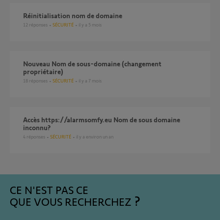
réinitialisation nom de domaine
12
réponses
SÉCURITÉ
il y a 5 mois
Nouveau Nom de sous-domaine (changement
propriétaire)
18
réponses
SÉCURITÉ
il y a 7 mois
Accès https://alarmsomfy.eu Nom de sous domaine
inconnu?
4
réponses
SÉCURITÉ
il y a environ un an
CE N'EST PAS CE
QUE VOUS RECHERCHEZ