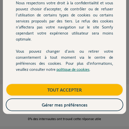
Nous respectons votre droit à la confidentialité et vous
Chauffage
pouvez choisir d’accepter, de contrôler ou de refuser
Bonsoir Julie
l'utilisation de certains types de cookies ou certains
services proposés par des tiers. Le refus des cookies
Autres produits
on va vous aider mais il faut être précise !
n’affectera pas votre navigation sur le site Somfy
Quand je vous dîtes : "je suis bloquée", qu'est-ce que ça veut dire. Vous
cependant votre expérience utilisateur sera moins
êtes bloquée à partir d'un mobile, je suppose ? Et si oui, quel est le
optimale.
message d'erreur ?
Bonne soirée !
Vous pouvez changer d'avis ou retirer votre
Devis avec un pro
consentement à tout moment via le centre de
Anonyme
il y a presque 8 ans
préférences des cookies. Pour plus d’informations,
veuillez consulter notre
politique de cookies
.
Contact
Boutique
TOUT ACCEPTER
Cette réponse vous a-t-elle aidé ?
Gérer mes préférences
NON
OUI
0%
des internautes ont trouvé cette réponse utile