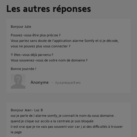
Les autres réponses
Bonjour Julie
Pouvez-vous être plus précise ?
Vous parlez sans doute de l'application alarme Somfy et si je décode,
vous ne pouvez plus vous connecter ?
Y êtes-vous déjà parvenu ?
Vous souvenez-vous de votre nom de domaine ?
Bonne journée !
Anonyme
il y a presque 8 ans
Bonjour Jean- Luc B
oui je parle de l alarme somfy, je connait le nom du sous domaine .
quand je clique sur accès a la centrale je suis bloquée
il est vrai que je ne vais pas souvent voir car j ai des difficultés à trouver
la page