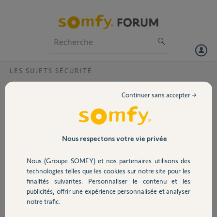
Particuliers
Professionnels
Forum
LES SUJETS SÉCURITÉ
Volet
ou trouver le nom du domaine pour me
Continuer sans accepter →
connecter?
Portail
je donne le nom du sous domaine ec le pictogramme et quand la page
s ouvre je suis sur les conditions de Somfy avant je pouvais voir les
Garage
alertes l état des piles que faire? merci pour votre aide
Nous respectons votre vie privée
Nous (Groupe SOMFY) et nos partenaires utilisons des
julie G.
Sécurité
il y a presque 8 ans
technologies telles que les cookies sur notre site pour les
finalités suivantes: Personnaliser le contenu et les
Participer au fil de discussion
publicités, offrir une expérience personnalisée et analyser
Domotique
notre trafic.