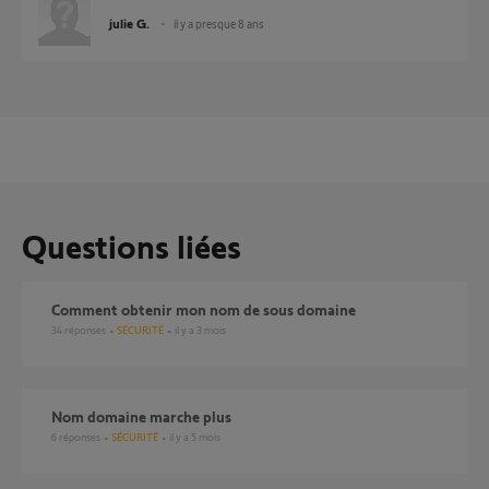
julie G.
il y a presque 8 ans
Questions liées
Comment obtenir mon nom de sous domaine
34
réponses
SÉCURITÉ
il y a 3 mois
Nom domaine marche plus
6
réponses
SÉCURITÉ
il y a 5 mois