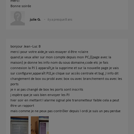
merci
Bonne soirée
julie G.
il y a presque 8 ans
bonjour Jean-Luc B
merci pour votre aide,je vais essayer d être +claire
quand je veux aller sur mon compte depuis mon PC,((page avec la
maison) je donne les info nom du sous domaine,code etc je fais
connexion la PJ 1 apparaît,je la supprime et sur la nouvelle page je vais
sur configurer,apparaît PJ2,je clique sur accès centrale et bug ,l info dit
changement de box ou probl avec box ou avec branchement ou avec les
ports
je n ai pas changé de box les ports sont inscrits
j espère que je vais bien envoyer les PJ
hier soir en mettant l alarme signal pile transmetteur faible cela a peut
être un rapport
mais comme je ne peux pas contrôler depuis l ordi je suis un peu perdue