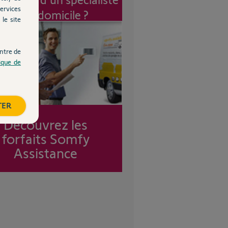
ervices
à mon domicile ?
le site
ntre de
tique de
TER
Découvrez les
forfaits Somfy
Assistance