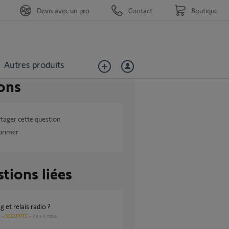
Devis avec un pro
Contact
Boutique
Autres produits
ons
tager cette question
primer
tions liées
ag et relais radio ?
SÉCURITÉ
il y a 4 mois
s