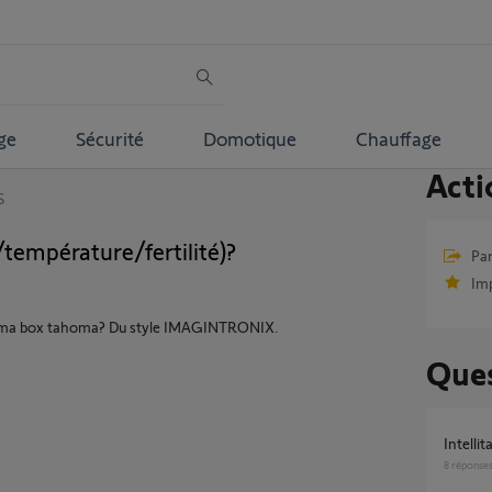
ge
Sécurité
Domotique
Chauffage
Acti
S
température/fertilité)?
Par
Im
our ma box tahoma? Du style IMAGINTRONIX.
Ques
Intellit
8
réponse