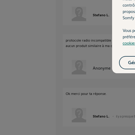
contrô
propos
Stefano L.
il y a presque 
Somfy 
Vous p
préfér
protocole radio incompatible tahoma.
cookie
aucun produit similaire à ma connaissance.
Gér
Anonyme
il y a presque
Ok merci pour ta réponse.
Stefano L.
il y a presque 