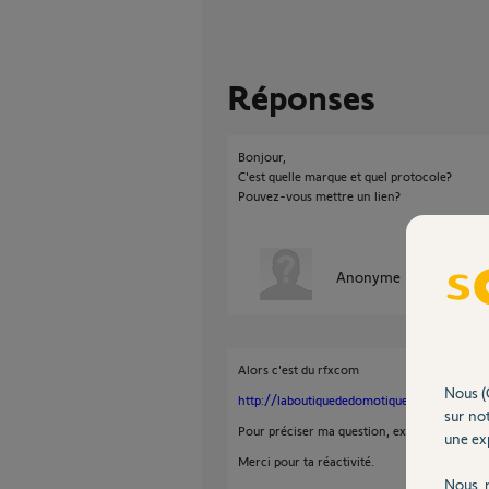
Réponses
Bonjour,
C'est quelle marque et quel protocole?
Pouvez-vous mettre un lien?
Anonyme
il y a presque
Alors c'est du rfxcom
Nous (
http://laboutiquededomotique.com/capteur
sur not
Pour préciser ma question, existe-t-il un é
une exp
Merci pour ta réactivité.
Nous r