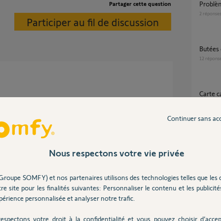
Problè
Partager cette question
2
réponse
Participer au fil de discussion
butées
12
répons
Carte 
3
réponse
Continuer sans ac
 8 ans
Volet qui s'arrete / se stop / se coince tous
les 20 
Nous respectons votre vie privée
19
répons
Groupe SOMFY) et nos partenaires utilisons des technologies telles que les 
s-de-domotique/26...
re site pour les finalités suivantes: Personnaliser le contenu et les publicités
quivalent Z-Wave ou bien Somfy pourquoi pas.
érience personnalisée et analyser notre trafic.
Inter
espectons votre droit à la confidentialité et vous pouvez choisir d’accep