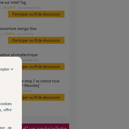
me sur intell Tag
SÉCURITÉ
il y a presque 2 ans
s
Participer au fil de discussion
 ouverture ixengo 3ios
PORTAIL
il y a 11 mois
es
Participer au fil de discussion
capteur photoélectrique
PORTAIL
il y a presque 2 ans
s
Participer au fil de discussion
cepter →
cm [Descente + Montée]
VOLET
il y a 10 mois
es
Participer au fil de discussion
cookies
, offrir
vention d'un spécialiste
ter, de