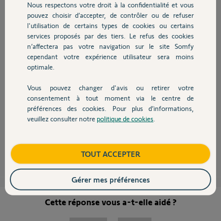
Nous respectons votre droit à la confidentialité et vous
Chauffage
Merci de votre aide.
pouvez choisir d’accepter, de contrôler ou de refuser
l'utilisation de certains types de cookies ou certains
Christophe J.
services proposés par des tiers. Le refus des cookies
Autres produits
il y a presque 8 ans
n’affectera pas votre navigation sur le site Somfy
Participer au fil de discussion
cependant votre expérience utilisateur sera moins
optimale.
Vous pouvez changer d'avis ou retirer votre
Devis avec un pro
consentement à tout moment via le centre de
préférences des cookies. Pour plus d’informations,
Problème solutionné par Jorge et l'équipe support qui a été au top. Bravo
veuillez consulter notre
politique de cookies
.
Contact
pour le SAV très efficace.
Christophe J.
il y a presque 8 ans
Boutique
TOUT ACCEPTER
Gérer mes préférences
Cette réponse vous a-t-elle aidé ?