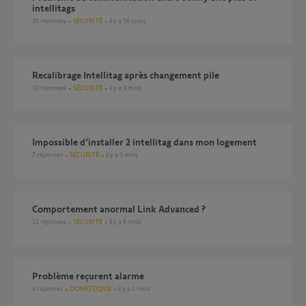
intellitags
20
réponses
SÉCURITÉ
il y a 16 jours
recalibrage Intellitag après changement pile
10
réponses
SÉCURITÉ
il y a 3 mois
Impossible d’installer 2 intellitag dans mon logement
7
réponses
SÉCURITÉ
il y a 3 mois
Comportement anormal Link Advanced ?
12
réponses
SÉCURITÉ
il y a 6 mois
Problème reçurent alarme
4
réponses
DOMOTIQUE
il y a 4 mois