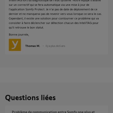
IntelliTAG lors du diagnostique de l'état système. Notre équipe travaille
sur un correctif qui se fera automatique via une mise à jour de
l'application Somfy Protect. Je n'ai pas de date de déploiement de ce
dernier et ne manquerai pas de revenir vers vous lorsque ce sera le cas.
Cependant, il existe une solution pour contourner ce problème qui va
consister à faire déclencher sur détection chacun des InteliTAG pour
qu'il retrouve le bon statut.
Bonne journée,
Thomas M.
il y a plus de 6 ans
Questions liées
Problème de communication entre Somfy one plus et