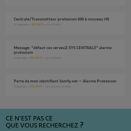
Centrale/Transmetteur protexiom 600 à nouveau HS
27
réponses
SÉCURITÉ
il y a 7 mois
Message: "défaut cvx serveuZ:SYS CENTRALE" alarme
protexiom
6
réponses
SÉCURITÉ
il y a 27 jours
Perte de mon identifiant Somfy.net – Alarme Protexiom
3
réponses
SÉCURITÉ
il y a environ un mois
CE N'EST PAS CE
QUE VOUS RECHERCHEZ