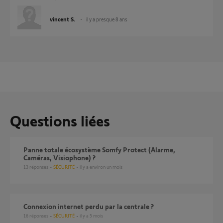
vincent S.
il y a presque 8 ans
Questions liées
Panne totale écosystème Somfy Protect (Alarme,
Caméras, Visiophone) ?
13
réponses
SÉCURITÉ
il y a environ un mois
Connexion internet perdu par la centrale ?
16
réponses
SÉCURITÉ
il y a 5 mois