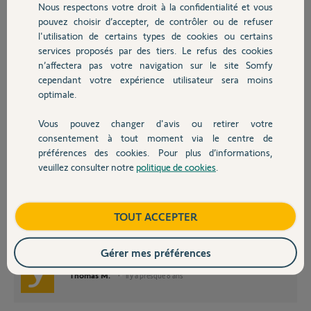
l'adresse IP ...
Nous respectons votre droit à la confidentialité et vous
Chauffage
Bref .... j'ai plus d'alarme ...
pouvez choisir d’accepter, de contrôler ou de refuser
une idée ?
l'utilisation de certains types de cookies ou certains
services proposés par des tiers. Le refus des cookies
Autres produits
n’affectera pas votre navigation sur le site Somfy
vincent S.
cependant votre expérience utilisateur sera moins
il y a presque 8 ans
optimale.
Participer au fil de discussion
Vous pouvez changer d'avis ou retirer votre
Devis avec un pro
consentement à tout moment via le centre de
préférences des cookies. Pour plus d’informations,
veuillez consulter notre
politique de cookies
.
Contact
Bonjour Vincent,
Lorsque vous avez retiré une pile puis remis la pile de votre Transmetteur
avez-vous obtenu un BIP! ? Si non, je vous conseille dans un premier
Boutique
TOUT ACCEPTER
temps de remplacer les 4 piles LR20 de de votre Centrale.
Bonne journée,
Gérer mes préférences
Thomas M.
il y a presque 8 ans