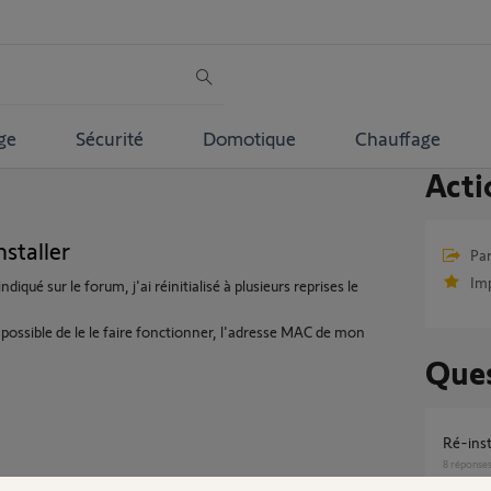
ge
Sécurité
Domotique
Chauffage
Acti
nstaller
Par
Im
é sur le forum, j'ai réinitialisé à plusieurs reprises le
possible de le le faire fonctionner, l'adresse MAC de mon
Ques
ré-ins
8
réponse
Partager cette question