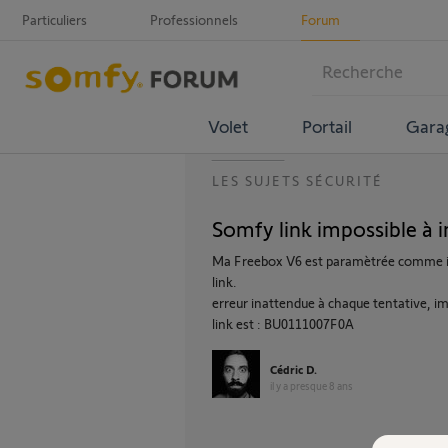
Particuliers
Professionnels
Forum
Volet
Portail
Gara
LES SUJETS SÉCURITÉ
Somfy link impossible à i
Ma Freebox V6 est paramètrée comme indiqu
link.
erreur inattendue à chaque tentative, im
link est : BU0111007F0A
Cédric D.
il y a presque 8 ans