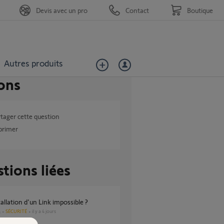
Devis avec un pro
Contact
Boutique
Autres produits
ons
tager cette question
primer
tions liées
tallation d'un Link impossible ?
SÉCURITÉ
il y a 4 jours
s