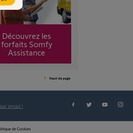
Découvrez les
forfaits Somfy
Assistance
Haut de page
par email !
litique de Cookies