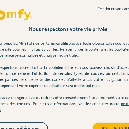
Probl
Participer au fil de discussion
Continuer sans ac
6
réponse
Problè
10
répons
Nous respectons votre vie privée
Activation impossible de l' Alarme Somfy
protect
Groupe SOMFY) et nos partenaires utilisons des technologies telles que les 
11
répons
autre compte client. Je vous conseille de
re site pour les finalités suivantes: Personnaliser le contenu et les publicités
 pour demander une suppression de
Link Advanced bloqué — alarme armée au
érience personnalisée et analyser notre trafic.
moment
distributeur.
désarm
espectons votre droit à la confidentialité et vous pouvez choisir d’accep
14
répons
ler ou de refuser l'utilisation de certains types de cookies ou certains s
és par des tiers. Le refus des cookies n’affectera pas votre navigation sur 
cependant votre expérience utilisateur sera moins optimale.
8 ans
Inter
ouvez changer d'avis ou retirer votre consentement à tout moment via le ce
ences des cookies. Pour plus d’informations, veuillez consulter notre
poli
s
.
er mes préférences
TOUT ACCEP