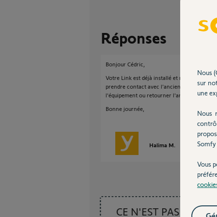
Réponses
Bonjour Cédric,
Nous (
Votre Link est déjà installé et rattaché à un 
sur not
prendre contact avec l'ancien propriétaire
une exp
l'équipement ou retourner l'article auprès du 
Bonne journée,
Nous r
contrô
propos
Somfy 
Halima M.
il y a presque 
Vous p
préfér
cookie
CE N'EST PAS CE
Gér