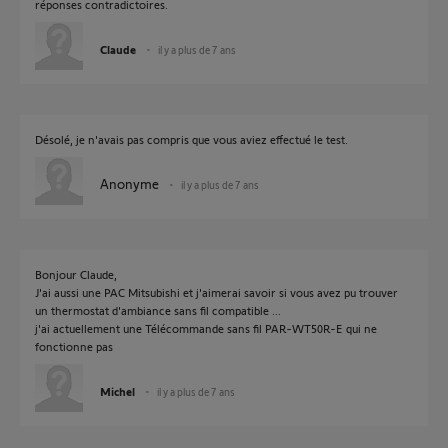
réponses contradictoires.
Claude
il y a plus de 7 ans
Désolé, je n'avais pas compris que vous aviez effectué le test.
Anonyme
il y a plus de 7 ans
Bonjour Claude,
J'ai aussi une PAC Mitsubishi et j'aimerai savoir si vous avez pu trouver
un thermostat d'ambiance sans fil compatible ...
j'ai actuellement une Télécommande sans fil PAR-WT50R-E qui ne
fonctionne pas
Michel
il y a plus de 7 ans