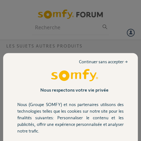
Particuliers
Professionnels
Forum
LES SUJETS AUTRES PRODUITS
Volet
Compabilité thermostat avec PAC
Continuer sans accepter →
Mitsubishi ?
Portail
Bonjour,
Je voudrais savoir si ma PAC Mitsubishi est compatible avec le
Garage
thermostat somfy.
Nous respectons votre vie privée
En effet je peux lire (test de compabilité de somfy) que les PACs
ecodan sont compatibles cependant dans la liste il y a aussi la
Nous (Groupe SOMFY) et nos partenaires utilisons des
Sécurité
reference PUHZ-RP qui n'est pas compatible.
technologies telles que les cookies sur notre site pour les
Hors ma PAC est une ecodan PUHZ-HRP100VHA2 (premiere
finalités suivantes: Personnaliser le contenu et les
génération 2009)
publicités, offrir une expérience personnalisée et analyser
Domotique
D'ou mon doute.
notre trafic.
Comment etre sure que ma PAC compatible.
Merci pour vos réponses.