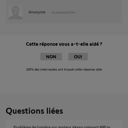
Anonyme
il y a presque 8 ans
Cette réponse vous a-t-elle aidé ?
NON
OUI
100%
des internautes ont trouvé cette réponse utile
Questions liées
Problème de lumière sur moteur dexxo compact 600 io