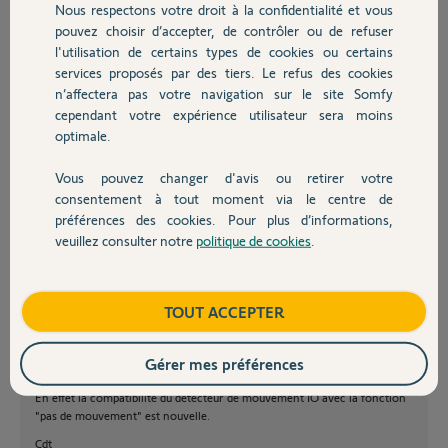
Nous respectons votre droit à la confidentialité et vous
Chauffage
(j’ai vu la fonctionnalité apparaître dans la note de mise à jour de
pouvez choisir d’accepter, de contrôler ou de refuser
l’appplication iOS)
l'utilisation de certains types de cookies ou certains
services proposés par des tiers. Le refus des cookies
Autres produits
Merci d’avance
n’affectera pas votre navigation sur le site Somfy
cependant votre expérience utilisateur sera moins
Mathieu R.
optimale.
il y a presque 8 ans
Participer au fil de discussion
Vous pouvez changer d'avis ou retirer votre
Devis avec un pro
consentement à tout moment via le centre de
préférences des cookies. Pour plus d’informations,
veuillez consulter notre
politique de cookies
.
Contact
Bonjour Mathieu
Boutique
TOUT ACCEPTER
Pas besoin de la base Serenity pour associer le capteur.
Il existe un capteur extérieur compatible Tahoma:
Gérer mes préférences
https://boutique.somfy.fr/detecteur-de-mouvement-exterieu...
En effet la compatibilité du détecteur de mouvement IO avec la fonction
"pas de mouvement" est nouvelle.
Cdt