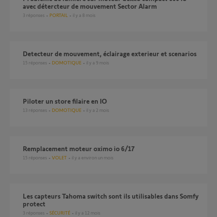
avec détercteur de mouvement Sector Alarm
3
réponses
PORTAIL
il y a 8 mois
Detecteur de mouvement, éclairage exterieur et scenarios
15
réponses
DOMOTIQUE
il y a 9 mois
Piloter un store filaire en IO
13
réponses
DOMOTIQUE
il y a 2 mois
Remplacement moteur oximo io 6/17
15
réponses
VOLET
il y a environ un mois
les capteurs Tahoma switch sont ils utilisables dans Somfy
protect
3
réponses
SÉCURITÉ
il y a 12 mois