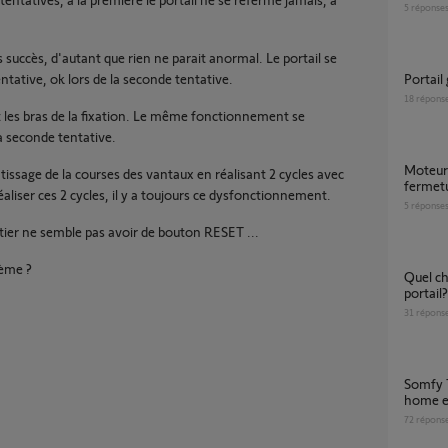
5
réponse
s succès, d'autant que rien ne parait anormal. Le portail se
ntative, ok lors de la seconde tentative.
Portai
18
répons
t les bras de la fixation. Le même fonctionnement se
la seconde tentative.
moteur SGS essential m2 se rouvre arrivé en
tissage de la courses des vantaux en réalisant 2 cycles avec
fermet
éaliser ces 2 cycles, il y a toujours ce dysfonctionnement.
5
réponse
tier ne semble pas avoir de bouton RESET ...
lème ?
Quel choix pour installation motorisation de
portail?
31
répons
Somfy Tahoma garage / portail et Google
home e
72
répons