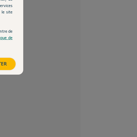
ervices
le site
ntre de
tique de
TER