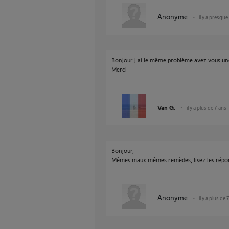
Anonyme
il y a presque
Bonjour j ai le même problème avez vous un
Merci
Van G.
il y a plus de 7 ans
Bonjour,
Mêmes maux mêmes remèdes, lisez les répo
Anonyme
il y a plus de 