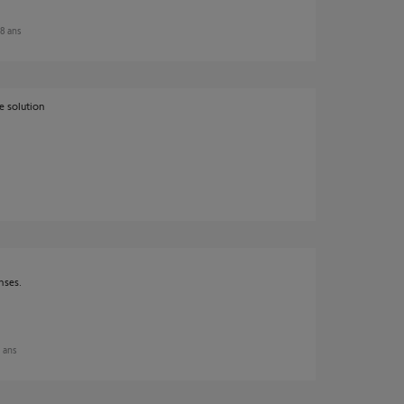
 8 ans
e solution
nses.
7 ans