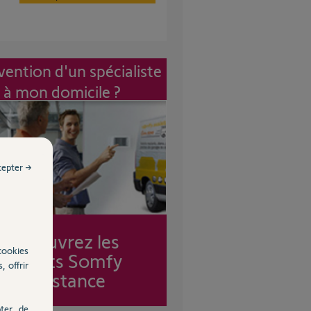
vention d'un spécialiste
à mon domicile ?
cepter →
Découvrez les
cookies
forfaits Somfy
, offrir
Assistance
ter, de