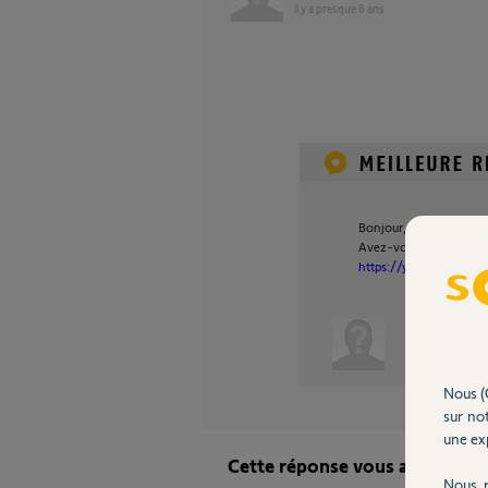
il y a presque 8 ans
Bonjour,
Avez-vous fait cette m
https://youtu.be/n05
Anonyme
Nous (
sur not
une exp
Cette réponse vous a-t-elle ai
Nous r