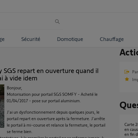
ge
Sécurité
Domotique
Chauffage
Acti
y SGS repart en ouverture quand il
Par
ai à vide idem
Im
Bonjour,
Motorisation pour portail SGS SOMFY - Acheté le
01/04/2017 - pose sur portail aluminium.
Ques
J'ai un dysfonctionnement depuis quelques jours, le
portail repart en ouverture après la fermeture. J'arrête
Carte 2MCC6 défectueuse ou vérin 5062146B
le portail à mi-course et relance la fermeture, le portail
en caus
se ferme bien.
en fin 
2 tentatives, à la première le portail ne se referme jamais, à