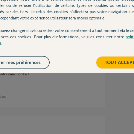
ler ou de refuser l'utilisation de certains types de cookies ou certains s
és par des tiers. Le refus des cookies n’affectera pas votre navigation sur 
cependant votre expérience utilisateur sera moins optimale.
00%
 utile
ouvez changer d'avis ou retirer votre consentement à tout moment via le ce
ences des cookies. Pour plus d’informations, veuillez consulter notre
poli
s
.
ses
er mes préférences
TOUT ACCEP
ntré dans l'ordre !
 8 ans