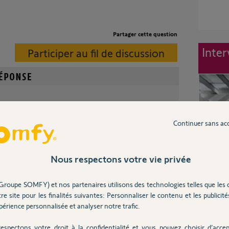
Partager cette question
Inter
Participer au fil de discussion
anip;
Continuer sans ac
AzYa9DIA
Nous respectons votre vie privée
il y a presque 8 ans
Groupe SOMFY) et nos partenaires utilisons des technologies telles que les 
re site pour les finalités suivantes: Personnaliser le contenu et les publicités
érience personnalisée et analyser notre trafic.
dé ?
espectons votre droit à la confidentialité et vous pouvez choisir d’accep