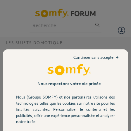
Particuliers
Professionnels
Forum
LES SUJETS DOMOTIQUE
Volet
Désactiver le compte de l’ancien
Continuer sans accepter →
propriétaire
Portail
J’ai désactiver à un moment le compte de l’ancien propriétaire mais je
n’arrive plus a y accéder avec mon compte j’ai voulu rechanger mon
Garage
adresse mail et mon de passe depuis impossible
Nous respectons votre vie privée
Code pin 0220 1166 3581
Nous (Groupe SOMFY) et nos partenaires utilisons des
Sécurité
romy S.
technologies telles que les cookies sur notre site pour les
il y a presque 8 ans
finalités suivantes: Personnaliser le contenu et les
Participer au fil de discussion
publicités, offrir une expérience personnalisée et analyser
Domotique
notre trafic.