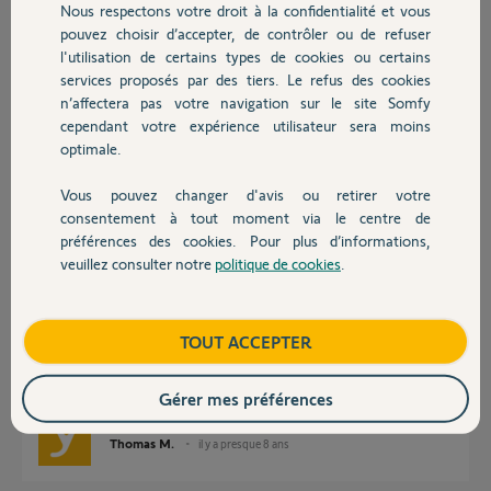
Nous respectons votre droit à la confidentialité et vous
Chauffage
Réponses
pouvez choisir d’accepter, de contrôler ou de refuser
l'utilisation de certains types de cookies ou certains
services proposés par des tiers. Le refus des cookies
Autres produits
n’affectera pas votre navigation sur le site Somfy
Bonjour,
cependant votre expérience utilisateur sera moins
Vous aurez une réponse d'un Yellow semaine prochaine sur ce post.
optimale.
Bon week-end,
Vous pouvez changer d'avis ou retirer votre
Devis avec un pro
Sylvain C.
il y a presque 8 ans
consentement à tout moment via le centre de
préférences des cookies. Pour plus d’informations,
veuillez consulter notre
politique de cookies
.
Contact
Bonjour Romy,
Boutique
TOUT ACCEPTER
Il faudra remplir le formulaire au lien ci-dessous :
Résiliation / désactivation box domotique.
Bonne journée,
Gérer mes préférences
Thomas M.
il y a presque 8 ans