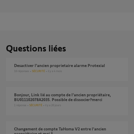
Questions liées
Desactiver l'ancien proprietaire alarme Protexial
10
réponses
SÉCURITÉ
il y a 4 mois
Bonjour, Link lié au compte de l'ancien propriétaire,
BU011102078A2035. Possible de dissocier?merci
1
réponse
SÉCURITÉ
il y a 20 jours
Changement de compte TaHoma V2 entre l'ancien
propriétaire et moi ?