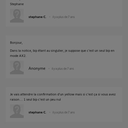
Stephane
stephane C.
il y a plus de 7 ans
Bonjour,
Dans la notice, bip étant au singulier, je suppose que c'est un seul bip en
mode AX2.
Anonyme
il y a plus de 7 ans
Je vais attendre la confirmation d'un yellow mais si c'est ça si vous avez
raison.... 1 seul bip c'est un peu nul
stephane C.
il y a plus de 7 ans