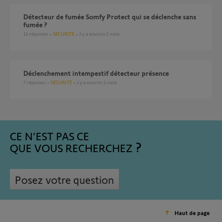
Détecteur de fumée Somfy Protect qui se déclenche sans
fumée ?
14
réponses
SÉCURITÉ
il y a environ 2 mois
déclenchement intempestif détecteur présence
7
réponses
SÉCURITÉ
il y a environ 2 mois
CE N'EST PAS CE
QUE VOUS RECHERCHEZ
Posez votre question
Haut de page