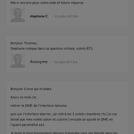
Merci encore pour votre aide et future réponse
stephane C.
il y a plus de 7 ans
Bonjour Thomas,
Stephane indique dans sa question initiale, volets RTS.
Anonyme
il y a plus de 7 ans
Bonjour à tous qui m'aidez.
Alors ce midi j'ai :
retirer le DME de l'interface tahoma
puis sur l'interface alarme , jai retiré les 2 volets chambres rts ( je nai
laissé que mes volets salon et cuisine ) ensuite jai ajouté le DME en
l'ayant paramétré ax2
Je teste le fonctionnement demain tranquille sans ma famille dans les