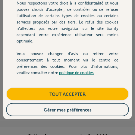
Nous respectons votre droit à la confidentialité et vous
Chauffage
viviane M.
pouvez choisir d’accepter, de contrôler ou de refuser
il y a presque 8 ans
l'utilisation de certains types de cookies ou certains
Participer au fil de discussion
services proposés par des tiers. Le refus des cookies
Autres produits
n’affectera pas votre navigation sur le site Somfy
cependant votre expérience utilisateur sera moins
optimale.
Vous pouvez changer d'avis ou retirer votre
Bonjour Viviane,
Devis avec un pro
consentement à tout moment via le centre de
Est-ce que dans ce créneau horaire le soleil frappe la lentille du
préférences des cookies. Pour plus d’informations,
détecteur?
veuillez consulter notre
politique de cookies
.
C'est très souvent la cause.
Contact
D'autant plus que les jours se raccourcissant, le soleil baisse, et, peut
toucher le détecteur.
Je me suis déjà fait avoir par ce détail auquel on ne pense pas.
Boutique
TOUT ACCEPTER
Anonyme
il y a presque 8 ans
Gérer mes préférences