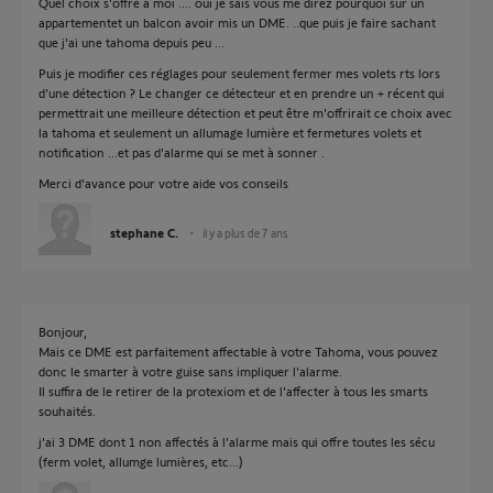
Quel choix s'offre à moi .... oui je sais vous me direz pourquoi sur un
appartementet un balcon avoir mis un DME. ..que puis je faire sachant
que j'ai une tahoma depuis peu ...
Puis je modifier ces réglages pour seulement fermer mes volets rts lors
d'une détection ? Le changer ce détecteur et en prendre un + récent qui
permettrait une meilleure détection et peut être m'offrirait ce choix avec
la tahoma et seulement un allumage lumière et fermetures volets et
notification ...et pas d'alarme qui se met à sonner .
Merci d'avance pour votre aide vos conseils
stephane C.
il y a plus de 7 ans
Bonjour,
Mais ce DME est parfaitement affectable à votre Tahoma, vous pouvez
donc le smarter à votre guise sans impliquer l'alarme.
Il suffira de le retirer de la protexiom et de l'affecter à tous les smarts
souhaités.
j'ai 3 DME dont 1 non affectés à l'alarme mais qui offre toutes les sécu
(ferm volet, allumge lumières, etc...)