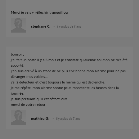
.
Merci je vais y réfléchir tranquilllou
stephane C.
il y a plus de 7 ans
bonsoir,
j'ai fait un poste il y a 6 mois et je constate qu'aucune solution ne m'a été
apporté.
j'en suis arrivé à un stade de ne plus enclenché mon alarme pour ne pas
déranger mes voisins...
j'ai 2 détecteur et c'est toujours le même qui est déclenché.
je me répète, mon alarme sonne peut importante les heures dans la
journée.
je suis persuadé qu'il est défectueux.
merci de votre retour
mathieu G.
il y a plus de 7 ans