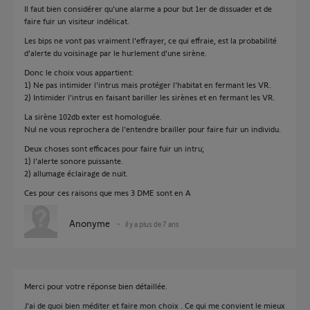
Il faut bien considérer qu'une alarme a pour but 1er de dissuader et de
faire fuir un visiteur indélicat.
Les bips ne vont pas vraiment l'effrayer, ce qui effraie, est la probabilité
d'alerte du voisinage par le hurlement d'une sirène.
Donc le choix vous appartient:
1) Ne pas intimider l'intrus mais protéger l'habitat en fermant les VR.
2) Intimider l'intrus en faisant bariller les sirènes et en fermant les VR.
La sirène 102db exter est homologuée.
Nul ne vous reprochera de l'entendre brailler pour faire fuir un individu.
Deux choses sont efficaces pour faire fuir un intru;
1) l'alerte sonore puissante.
2) allumage éclairage de nuit.
Ces pour ces raisons que mes 3 DME sont en A
Anonyme
il y a plus de 7 ans
Merci pour votre réponse bien détaillée.
J'ai de quoi bien méditer et faire mon choix . Ce qui me convient le mieux