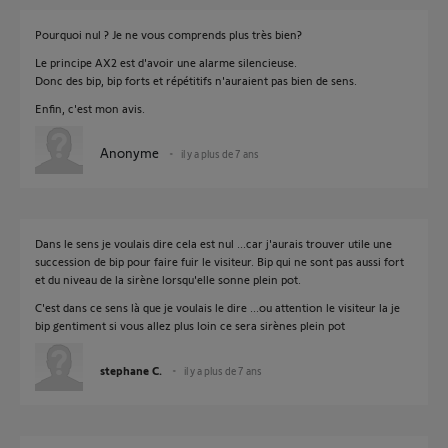
Pourquoi nul ? Je ne vous comprends plus très bien?
Le principe AX2 est d'avoir une alarme silencieuse.
Donc des bip, bip forts et répétitifs n'auraient pas bien de sens.
Enfin, c'est mon avis.
Anonyme
il y a plus de 7 ans
Dans le sens je voulais dire cela est nul ...car j'aurais trouver utile une
succession de bip pour faire fuir le visiteur. Bip qui ne sont pas aussi fort
et du niveau de la sirène lorsqu'elle sonne plein pot.
C'est dans ce sens là que je voulais le dire ...ou attention le visiteur la je
bip gentiment si vous allez plus loin ce sera sirènes plein pot
stephane C.
il y a plus de 7 ans