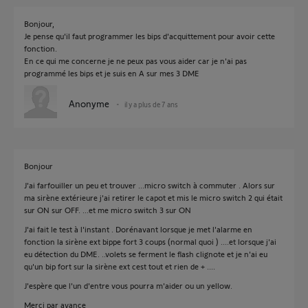
Bonjour,
Je pense qu'il faut programmer les bips d'acquittement pour avoir cette
fonction.
En ce qui me concerne je ne peux pas vous aider car je n'ai pas
programmé les bips et je suis en A sur mes 3 DME
Anonyme
il y a plus de 7 ans
Bonjour
J'ai farfouiller un peu et trouver ...micro switch à commuter . Alors sur
ma sirène extérieure j'ai retirer le capot et mis le micro switch 2 qui était
sur ON sur OFF. ...et me micro switch 3 sur ON
J'ai fait le test à l'instant . Dorénavant lorsque je met l'alarme en
fonction la sirène ext bippe fort 3 coups (normal quoi ) ....et lorsque j'ai
eu détection du DME. ..volets se ferment le flash clignote et je n'ai eu
qu'un bip fort sur la sirène ext cest tout et rien de + ....
J'espère que l'un d'entre vous pourra m'aider ou un yellow.
Merci par avance