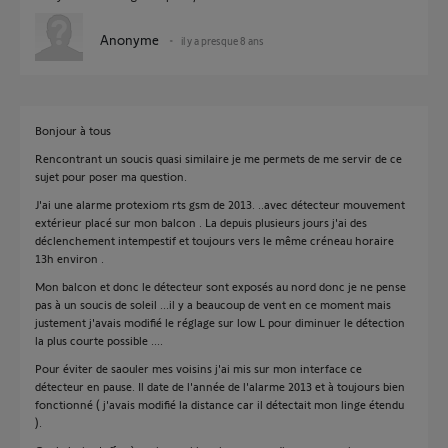
Anonyme
il y a presque 8 ans
Bonjour à tous
Rencontrant un soucis quasi similaire je me permets de me servir de ce
sujet pour poser ma question.
J'ai une alarme protexiom rts gsm de 2013. ..avec détecteur mouvement
extérieur placé sur mon balcon . La depuis plusieurs jours j'ai des
déclenchement intempestif et toujours vers le même créneau horaire
13h environ .
Mon balcon et donc le détecteur sont exposés au nord donc je ne pense
pas à un soucis de soleil ...il y a beaucoup de vent en ce moment mais
justement j'avais modifié le réglage sur low L pour diminuer le détection
la plus courte possible ....
Pour éviter de saouler mes voisins j'ai mis sur mon interface ce
détecteur en pause. Il date de l'année de l'alarme 2013 et à toujours bien
fonctionné ( j'avais modifié la distance car il détectait mon linge étendu
).