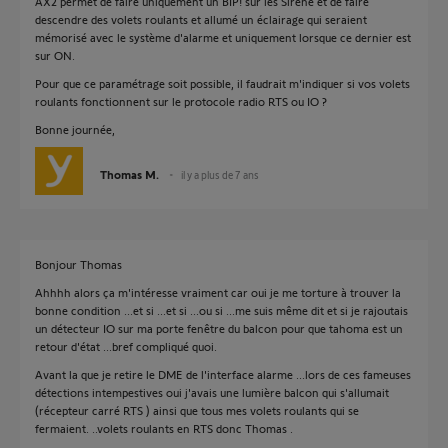
AX2 permet de faire uniquement un BIP! sur les Sirène et de faire
descendre des volets roulants et allumé un éclairage qui seraient
mémorisé avec le système d'alarme et uniquement lorsque ce dernier est
sur ON.
Pour que ce paramétrage soit possible, il faudrait m'indiquer si vos volets
roulants fonctionnent sur le protocole radio RTS ou IO ?
Bonne journée,
Thomas M.
il y a plus de 7 ans
Bonjour Thomas
Ahhhh alors ça m'intéresse vraiment car oui je me torture à trouver la
bonne condition ...et si ...et si ...ou si ...me suis même dit et si je rajoutais
un détecteur IO sur ma porte fenêtre du balcon pour que tahoma est un
retour d'état ...bref compliqué quoi.
Avant la que je retire le DME de l'interface alarme ...lors de ces fameuses
détections intempestives oui j'avais une lumière balcon qui s'allumait
(récepteur carré RTS ) ainsi que tous mes volets roulants qui se
fermaient. ..volets roulants en RTS donc Thomas .