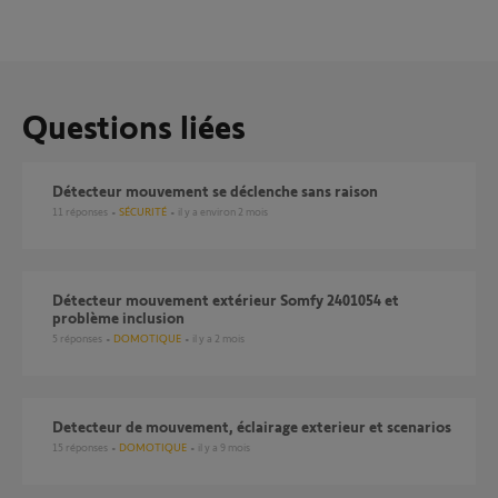
Questions liées
Détecteur mouvement se déclenche sans raison
11
réponses
SÉCURITÉ
il y a environ 2 mois
Détecteur mouvement extérieur Somfy 2401054 et
problème inclusion
5
réponses
DOMOTIQUE
il y a 2 mois
Detecteur de mouvement, éclairage exterieur et scenarios
15
réponses
DOMOTIQUE
il y a 9 mois