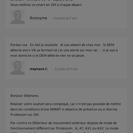
Vous mettrez ce smart en ON à chaque départ.
Anonyme
il y a plus de 7 ans
Pardon oui . En fait je souhaite . Je suis absent de chez moi . Si DEM
détecte alors VR se ferment et j'ai une alerte sur mon tel..... si je suis à
mon domicile si le DEM détecte rien ne se passe .
stephane C.
il y a plus de 7 ans
Bonjour Stéphane,
Réaliser votre souhait sera compliqué, car il n'est pas possible de mettre
dans les conditions d'une SMART si absence de présence ou si Alarme
Protexiom sur ON.
Par contre ce Détecteur de mouvement extérieur dispose de mode de
fonctionnement différent sur Protexiom : A, AT, AX1 ou AX2. Le mode