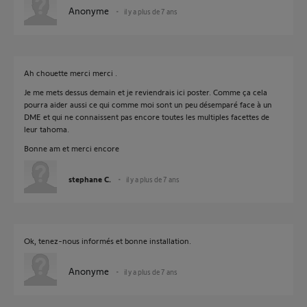
Anonyme
il y a plus de 7 ans
Ah chouette merci merci .
Je me mets dessus demain et je reviendrais ici poster. Comme ça cela
pourra aider aussi ce qui comme moi sont un peu désemparé face à un
DME et qui ne connaissent pas encore toutes les multiples facettes de
leur tahoma.
Bonne am et merci encore
stephane C.
il y a plus de 7 ans
Ok, tenez-nous informés et bonne installation.
Anonyme
il y a plus de 7 ans