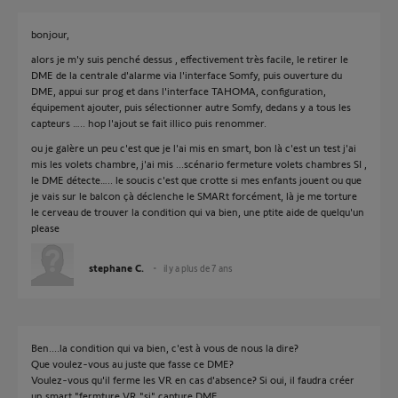
bonjour,
alors je m'y suis penché dessus , effectivement très facile, le retirer le
DME de la centrale d'alarme via l'interface Somfy, puis ouverture du
DME, appui sur prog et dans l'interface TAHOMA, configuration,
équipement ajouter, puis sélectionner autre Somfy, dedans y a tous les
capteurs ….. hop l'ajout se fait illico puis renommer.
ou je galère un peu c'est que je l'ai mis en smart, bon là c'est un test j'ai
mis les volets chambre, j'ai mis ...scénario fermeture volets chambres SI ,
le DME détecte….. le soucis c'est que crotte si mes enfants jouent ou que
je vais sur le balcon çà déclenche le SMARt forcément, là je me torture
le cerveau de trouver la condition qui va bien, une ptite aide de quelqu'un
please
stephane C.
il y a plus de 7 ans
Ben....la condition qui va bien, c'est à vous de nous la dire?
Que voulez-vous au juste que fasse ce DME?
Voulez-vous qu'il ferme les VR en cas d'absence? Si oui, il faudra créer
un smart "fermture VR "si" capture DME.