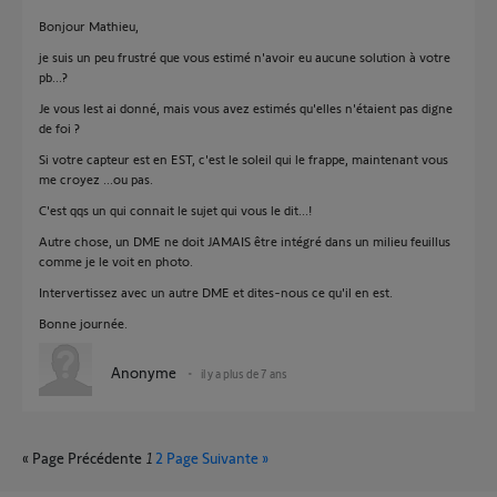
Bonjour Mathieu,
je suis un peu frustré que vous estimé n'avoir eu aucune solution à votre
pb...?
Je vous lest ai donné, mais vous avez estimés qu'elles n'étaient pas digne
de foi ?
Si votre capteur est en EST, c'est le soleil qui le frappe, maintenant vous
me croyez ...ou pas.
C'est qqs un qui connait le sujet qui vous le dit...!
Autre chose, un DME ne doit JAMAIS être intégré dans un milieu feuillus
comme je le voit en photo.
Intervertissez avec un autre DME et dites-nous ce qu'il en est.
Bonne journée.
Anonyme
il y a plus de 7 ans
« Page Précédente
1
2
Page Suivante »