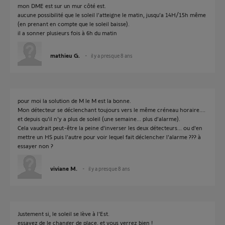
mon DME est sur un mur côté est.
aucune possibilité que le soleil l'atteigne le matin, jusqu'a 14H/15h même
(en prenant en compte que le soleil baisse).
il a sonner plusieurs fois à 6h du matin
mathieu G.
il y a presque 8 ans
pour moi la solution de M le M est la bonne.
Mon détecteur se déclenchant toujours vers le même créneau horaire....
et depuis qu'il n'y a plus de soleil (une semaine... plus d'alarme).
Cela vaudrait peut-être la peine d'inverser les deux détecteurs... ou d'en
mettre un HS puis l'autre pour voir lequel fait déclencher l'alarme ??? à
essayer non ?
viviane M.
il y a presque 8 ans
Justement si, le soleil se lève à l'Est.
essayez de le changer de place, et vous verrez bien !