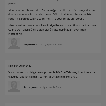
pattes.
Merci encore Thomas de m'avoir suggéré cette idée. Demain je devrais
donc avoir une fois mon alarme sur ON. ..bip sirène ...flash et volets
roulants salon et cuisine se fermer. .. je vous ferais un retour .
Merci aussi le coyote pour l'avoir aiguiller sur la fonction smart tahoma.
Ça m'aurait appris à être bien plus à l'aise dorénavant avec mon
installation.
stephane C.
il y a plus de 7 ans
bonjour Stéphane,
Vous n'étiez pas obligé de supprimer le DME de Tahoma, il peut servir à
d'autres fonctions smart, par ex; allumage lumière, etc....
Anonyme
il y a plus de 7 ans