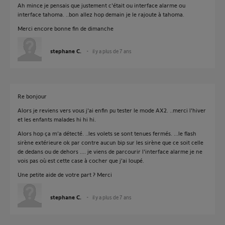
Ah mince je pensais que justement c'était ou interface alarme ou
interface tahoma. ..bon allez hop demain je le rajoute à tahoma.
Merci encore bonne fin de dimanche
stephane C.
il y a plus de 7 ans
Re bonjour
Alors je reviens vers vous j'ai enfin pu tester le mode AX2. ..merci l'hiver
et les enfants malades hi hi hi.
Alors hop ça m'a détecté. ..les volets se sont tenues fermés. ...le flash
sirène extérieure ok par contre aucun bip sur les sirène que ce soit celle
de dedans ou de dehors .... je viens de parcourir l'interface alarme je ne
vois pas où est cette case à cocher que j'ai loupé.
Une petite aide de votre part ? Merci
stephane C.
il y a plus de 7 ans