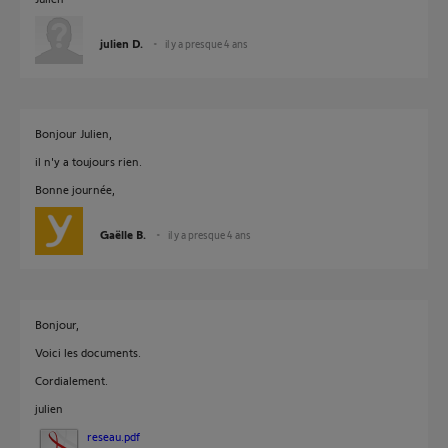
julien D.
il y a presque 4 ans
Bonjour Julien,
il n'y a toujours rien.
Bonne journée,
Gaëlle B.
il y a presque 4 ans
Bonjour,
Voici les documents.
Cordialement.
julien
reseau.pdf