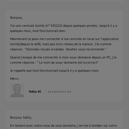
Bonjour,
J'ai une centrale Somfy (n° 535221) depuis quelques années. Jusqu'à il y a
quelques mois, tout fonctionnait bien.
Maintenant je peux me connecter à ma centrale en local sur l'application
Somfy(depuis le wifi), mais pas hors réseau de la maison. J'ai comme
réponse : "Données reçues invalides. Veuillez vous reconnecter."
Quand j'essaye de me connecter à mon sous-domaine depuis un PC, j'ai
comme réponse : " Le nom de sous-domaine est incorrect".
Je rappelle que tout fonctionnait jusqu'à il y a quelques mois.
Merci.
Nélio M.
il y a environ 4 ans
Bonjour Nélio,
En testant avec votre nous de sous domaine, j'arrive à tomber sur votre