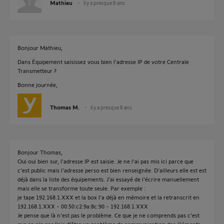
Mathieu
il y a presque 8 ans
Bonjour Mathieu,
Dans Équipement saisissez vous bien l'adresse IP de votre Centrale
Transmetteur ?
Bonne journée,
Thomas M.
il y a presque 8 ans
Bonjour Thomas,
Oui oui bien sur, l'adresse IP est saisie. Je ne l'ai pas mis ici parce que
c'est public mais l'adresse perso est bien renseignée. D'ailleurs elle est est
déjà dans la liste des équipements. J'ai essayé de l'écrire manuellement
mais elle se transforme toute seule. Par exemple :
je tape 192.168.1.XXX et la box l'a déjà en mémoire et la retranscrit en
192.168.1.XXX - 00:50:c2:9a:8c:90 - 192.168.1.XXX
Je pense que là n'est pas le problème. Ce que je ne comprends pas c'est