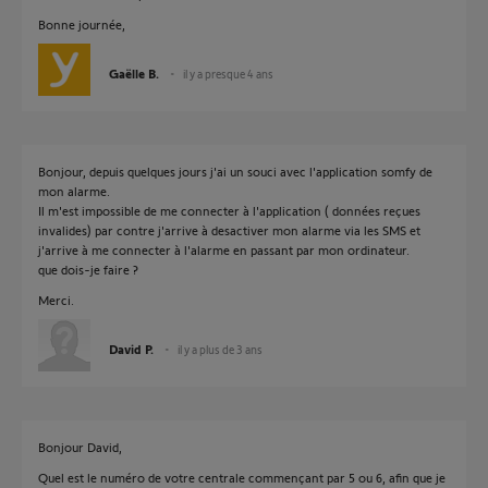
Bonne journée,
Gaëlle B.
il y a presque 4 ans
Bonjour, depuis quelques jours j'ai un souci avec l'application somfy de
mon alarme.
Il m'est impossible de me connecter à l'application ( données reçues
invalides) par contre j'arrive à desactiver mon alarme via les SMS et
j'arrive à me connecter à l'alarme en passant par mon ordinateur.
que dois-je faire ?
Merci.
David P.
il y a plus de 3 ans
Bonjour David,
Quel est le numéro de votre centrale commençant par 5 ou 6, afin que je