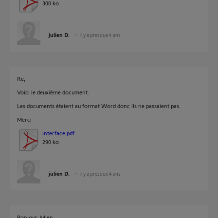
300 ko
julien D.
il y a presque 4 ans
Re,
Voici le deuxième document.
Les documents étaient au format Word donc ils ne passaient pas.
Merci
interface.pdf
290 ko
julien D.
il y a presque 4 ans
Bonjour Julien,