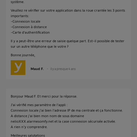
système.
Veuillez re vérifier sur votre application dans la roue crantée les 3 points
importants:
-Connexion locale
-Connexion à distance
-Carte d'authentification
Il y a peut-être une erreur de saisie quelque part. Est-il possible de tester
sur un autre téléphone que le votre ?
Bonne journée,
Maud F.
il y a presque 4 ans
Bonjour Maud F. Et merci pour la réponse.
J'ai vérifié mes paramètre de l'appli :
Connexion locale j'ai bien l'adresse IP de ma centrale et ça fonctionne.
A distance j'ai bien mon nom de sous domaine
nelioXXX.alarmesomfy.net et la case connexion sécurisée activée.
A rien n'y comprendre.
Meilleures salutations