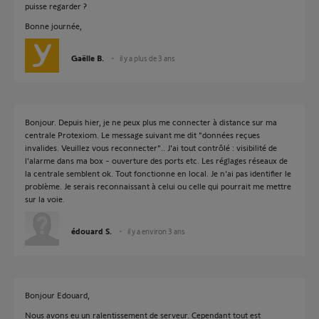
puisse regarder ?
Bonne journée,
Gaëlle B.
il y a plus de 3 ans
Bonjour. Depuis hier, je ne peux plus me connecter à distance sur ma
centrale Protexiom. Le message suivant me dit "données reçues
invalides. Veuillez vous reconnecter".. J'ai tout contrôlé : visibilité de
l'alarme dans ma box - ouverture des ports etc. Les réglages réseaux de
la centrale semblent ok. Tout fonctionne en local. Je n'ai pas identifier le
problème. Je serais reconnaissant à celui ou celle qui pourrait me mettre
sur la voie.
édouard S.
il y a environ 3 ans
Bonjour Edouard,
Nous avons eu un ralentissement de serveur. Cependant tout est