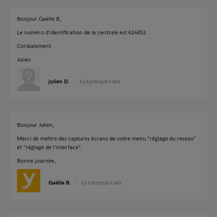
Bonjour Gaëlle B,
Le numéro d'identification de la centrale est 624852.
Cordialement.
Julien
julien D.
il y a presque 4 ans
Bonjour Julien,
Merci de mettre des captures écrans de votre menu "réglage du reseau"
et "réglage de l'interface".
Bonne journée,
Gaëlle B.
il y a presque 4 ans