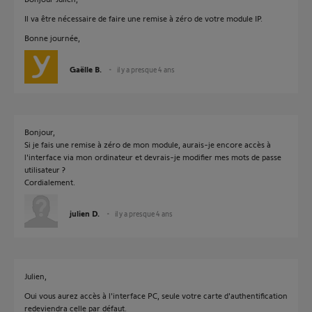
Il va être nécessaire de faire une remise à zéro de votre module IP.
Bonne journée,
Gaëlle B.
il y a presque 4 ans
Bonjour,
Si je fais une remise à zéro de mon module, aurais-je encore accès à
l'interface via mon ordinateur et devrais-je modifier mes mots de passe
utilisateur ?
Cordialement.
julien D.
il y a presque 4 ans
Julien,
Oui vous aurez accès à l'interface PC, seule votre carte d'authentification
redeviendra celle par défaut.