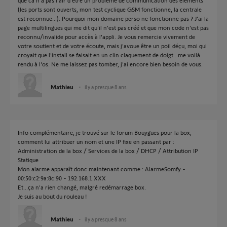
que ca n'a pas l'air d'être un problème de communication des éléments
(les ports sont ouverts, mon test cyclique GSM fonctionne, la centrale
est reconnue...). Pourquoi mon domaine perso ne fonctionne pas ? J'ai la
page multilingues qui me dit qu'il n'est pas créé et que mon code n'est pas
reconnu/invalide pour accès à l'appli. Je vous remercie vivement de
votre soutient et de votre écoute, mais j'avoue être un poil déçu, moi qui
croyait que l'install se faisait en un clin claquement de doigt...me voilà
rendu à l'os. Ne me laissez pas tomber, j'ai encore bien besoin de vous.
Mathieu
il y a presque 8 ans
Info complémentaire, je trouvé sur le forum Bouygues pour la box,
comment lui attribuer un nom et une IP fixe en passant par :
Administration de la box / Services de la box / DHCP / Attribution IP
Statique
Mon alarme apparaît donc maintenant comme : AlarmeSomfy -
00:50:c2:9a:8c:90 - 192.168.1.XXX
Et...ça n'a rien changé, malgré redémarrage box.
Je suis au bout du rouleau !
Mathieu
il y a presque 8 ans