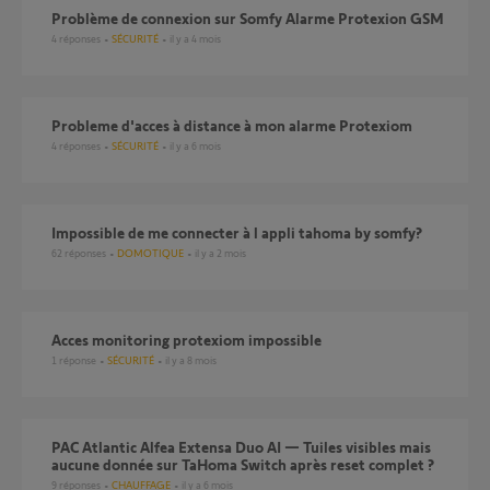
problème de connexion sur Somfy Alarme Protexion GSM
4
réponses
SÉCURITÉ
il y a 4 mois
Probleme d'acces à distance à mon alarme Protexiom
4
réponses
SÉCURITÉ
il y a 6 mois
Impossible de me connecter à l appli tahoma by somfy?
62
réponses
DOMOTIQUE
il y a 2 mois
acces monitoring protexiom impossible
1
réponse
SÉCURITÉ
il y a 8 mois
PAC Atlantic Alfea Extensa Duo AI — Tuiles visibles mais
aucune donnée sur TaHoma Switch après reset complet ?
9
réponses
CHAUFFAGE
il y a 6 mois