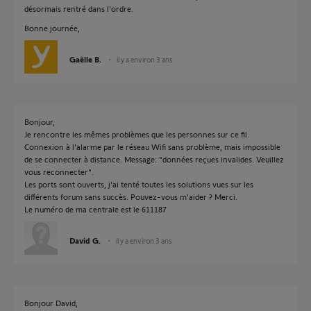
désormais rentré dans l'ordre.
Bonne journée,
Gaëlle B.
il y a environ 3 ans
Bonjour,
Je rencontre les mêmes problèmes que les personnes sur ce fil.
Connexion à l'alarme par le réseau Wifi sans problème, mais impossible
de se connecter à distance. Message: "données reçues invalides. Veuillez
vous reconnecter".
Les ports sont ouverts, j'ai tenté toutes les solutions vues sur les
différents forum sans succès. Pouvez-vous m'aider ? Merci.
Le numéro de ma centrale est le 611187
David G.
il y a environ 3 ans
Bonjour David,