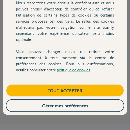
Nous respectons votre droit à la confidentialité et vous
Chauffage
il y a presque 8 ans
pouvez choisir d’accepter, de contrôler ou de refuser
Participer au fil de discussion
l'utilisation de certains types de cookies ou certains
services proposés par des tiers. Le refus des cookies
Autres produits
n’affectera pas votre navigation sur le site Somfy
cependant votre expérience utilisateur sera moins
optimale.
Bonjour Mathieu,
Vous pouvez changer d'avis ou retirer votre
Devis avec un pro
Après vérification sur nos serveurs, il semblerait que les ports 80 et 443
consentement à tout moment via le centre de
ne soient pas ouverts pour l'adresse IP de votre Centrale/Transmetteur
préférences des cookies. Pour plus d’informations,
dans l'interface de votre box ADSL en suivant la procédure
veuillez consulter notre
politique de cookies
.
correspondant à votre box au lien ci-dessous :
Contact
Comment ouvrir les ports de ma box ADSL ?
Bonne journée,
Boutique
TOUT ACCEPTER
Thomas M.
il y a presque 8 ans
Gérer mes préférences