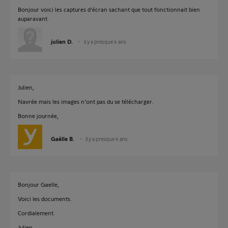
Bonjour voici les captures d'écran sachant que tout fonctionnait bien
auparavant.
julien D.
il y a presque 4 ans
Julien,
Navrée mais les images n'ont pas du se télécharger.
Bonne journée,
Gaëlle B.
il y a presque 4 ans
Bonjour Gaelle,
Voici les documents.
Cordialement.
Julien