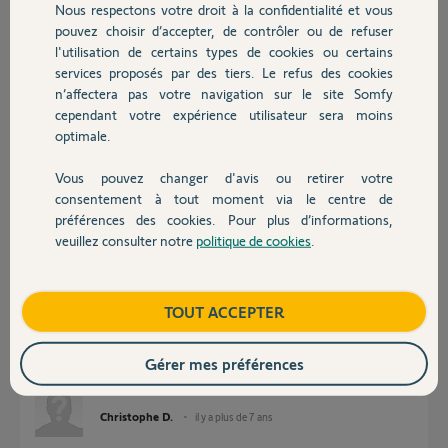
Nous respectons votre droit à la confidentialité et vous
Chauffage
Réponses
pouvez choisir d’accepter, de contrôler ou de refuser
l'utilisation de certains types de cookies ou certains
services proposés par des tiers. Le refus des cookies
Autres produits
Bonjour Christophe,
n’affectera pas votre navigation sur le site Somfy
cependant votre expérience utilisateur sera moins
Dans le menu configuration de l'interface TaHoma, vous devez
optimale.
paramétrer le scénario à jouer sur chaque touche de votre
télécommande, il faudra paramétrer le scénario OFF de votre One pour
l'appui sur le bouton désactivation de la télécommande.
Vous pouvez changer d'avis ou retirer votre
Devis avec un pro
consentement à tout moment via le centre de
Bonne journée,
préférences des cookies. Pour plus d’informations,
veuillez consulter notre
politique de cookies
.
Thomas M.
il y a presque 8 ans
Contact
Boutique
TOUT ACCEPTER
Il est impossible de programmer l'arrêt de la somfy one avec la touche
arrêt de la télécommande (la touche n'est pas paramétrable) j'ai
Gérer mes préférences
configurer l'arrêt de la Somfy one sur un des boutons Partiel.
Christophe D.
il y a plus de 7 ans