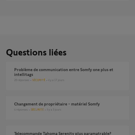
Questions liées
Problème de communication entre Somfy one plus et
intellitags
20
réponses
SÉCURITÉ
il y a 17 jours
Changement de propriétaire - matériel Somfy
4
réponses
SÉCURITÉ
il y a 3 jours
Telecommande Tahoma Serenity plus paramatrable?