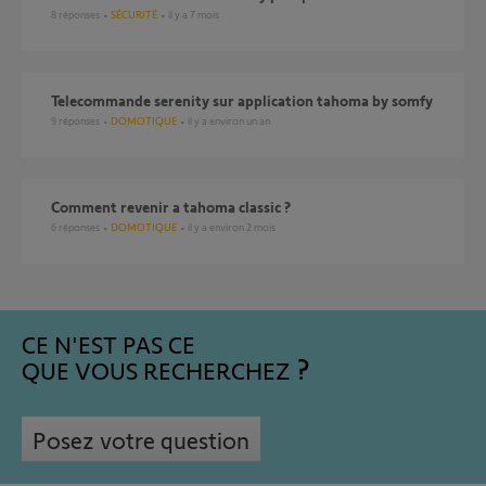
8
réponses
SÉCURITÉ
il y a 7 mois
Telecommande serenity sur application tahoma by somfy
9
réponses
DOMOTIQUE
il y a environ un an
Comment revenir a tahoma classic ?
6
réponses
DOMOTIQUE
il y a environ 2 mois
CE N'EST PAS CE
QUE VOUS RECHERCHEZ
Posez votre question