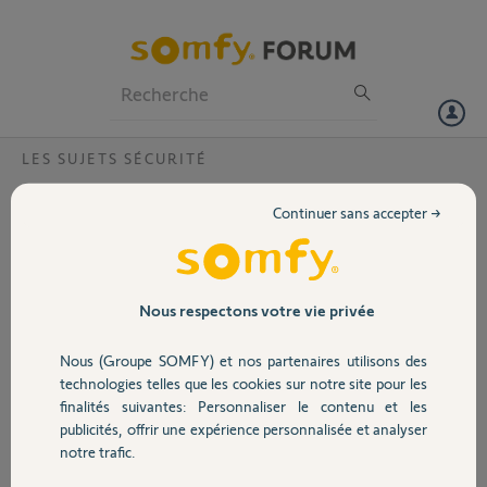
Particuliers
Professionnels
Forum
LES SUJETS SÉCURITÉ
Volet
Telecommande Serenity et Somfy One
Continuer sans accepter →
Bonjour
Portail
Quand j'active mon alarme avec la télécommande serenity, j'arrive a
activer ma somfy one également, par contre quand je désactive avec
la télécommande, l'alarme et les détecteur de la tahoma se désactive
Garage
Nous respectons votre vie privée
mais pas la somfy one, est ce qu'il y a une solution?
Nous (Groupe SOMFY) et nos partenaires utilisons des
Sécurité
Christophe D.
technologies telles que les cookies sur notre site pour les
il y a presque 8 ans
finalités suivantes: Personnaliser le contenu et les
Participer au fil de discussion
publicités, offrir une expérience personnalisée et analyser
Domotique
notre trafic.