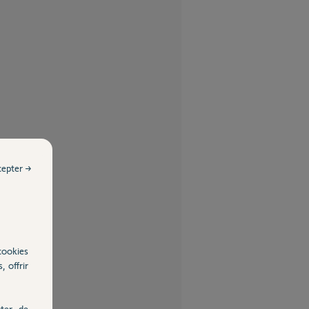
cepter →
cookies
, offrir
ter, de