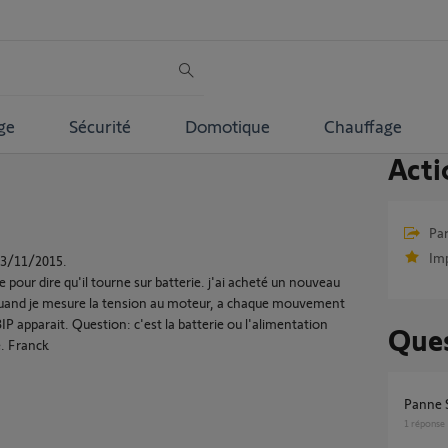
ge
Sécurité
Domotique
Chauffage
Acti
Par
Im
e 3/11/2015.
 pour dire qu'il tourne sur batterie. j'ai acheté un nouveau
. Quand je mesure la tension au moteur, a chaque mouvement
 BIP apparait. Question: c'est la batterie ou l'alimentation
Ques
e. Franck
Panne
1
réponse