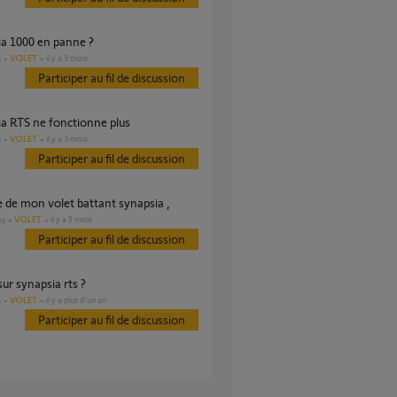
ia 1000 en panne ?
VOLET
il y a 9 mois
s
Participer au fil de discussion
ia RTS ne fonctionne plus
VOLET
il y a 3 mois
s
Participer au fil de discussion
ie de mon volet battant synapsia ,
VOLET
il y a 5 mois
es
Participer au fil de discussion
sur synapsia rts ?
VOLET
il y a plus d'un an
s
Participer au fil de discussion