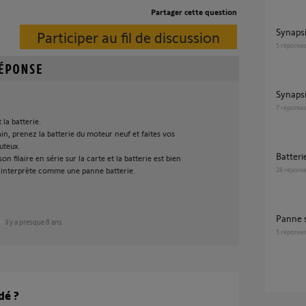
Partager cette question
Synaps
Participer au fil de discussion
5
réponse
Synaps
7
réponse
 la batterie.
in, prenez la batterie du moteur neuf et faites vos
uteux.
batter
ison filaire en série sur la carte et la batterie est bien
 l'interprète comme une panne batterie.
28
répons
panne 
il y a presque 8 ans
5
réponse
dé ?