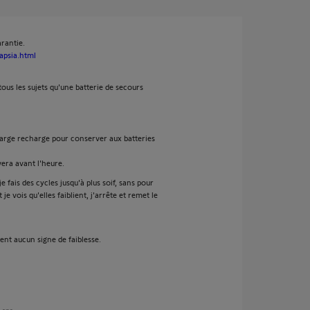
rantie.
apsia.html
tous les sujets qu'une batterie de secours
harge recharge pour conserver aux batteries
era avant l'heure.
je fais des cycles jusqu'à plus soif, sans pour
e vois qu'elles faiblient, j'arrête et remet le
ent aucun signe de faiblesse.