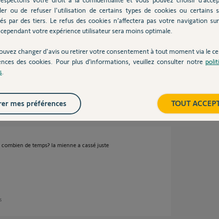
ler ou de refuser l'utilisation de certains types de cookies ou certains s
ar le neuf que j'avais acheté le matin même.
és par des tiers. Le refus des cookies n’affectera pas votre navigation sur 
nêtre.
cependant votre expérience utilisateur sera moins optimale.
 je vais acheter une batterie (plus tard) et
eux moteurs (un seul moteur ne consomme pas
onne normalement.
ouvez changer d'avis ou retirer votre consentement à tout moment via le ce
ait le test. Merci - Franck
ences des cookies. Pour plus d’informations, veuillez consulter notre
poli
s
.
ans
er mes préférences
TOUT ACCEP
i, combien de temps? la mienne a cassé juste
ns