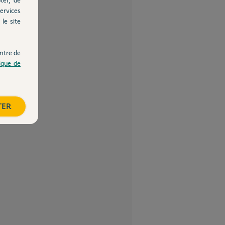
ervices
le site
ntre de
tique de
TER