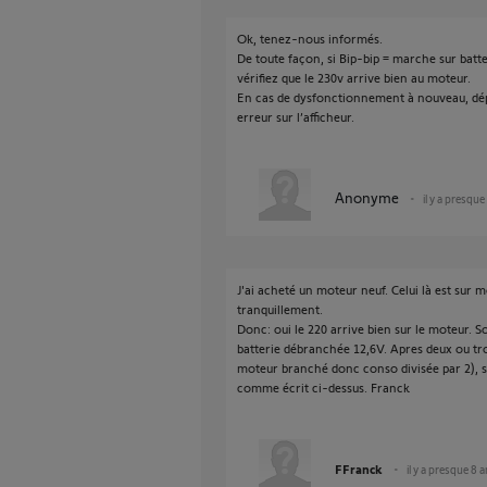
Ok, tenez-nous informés.
De toute façon, si Bip-bip = marche sur batte
vérifiez que le 230v arrive bien au moteur.
En cas de dysfonctionnement à nouveau, dépo
erreur sur l’afficheur.
Anonyme
il y a presque
J'ai acheté un moteur neuf. Celui là est sur mo
tranquillement.
Donc: oui le 220 arrive bien sur le moteur. Sor
batterie débranchée 12,6V. Apres deux ou tr
moteur branché donc conso divisée par 2), 
comme écrit ci-dessus. Franck
FFranck
il y a presque 8 