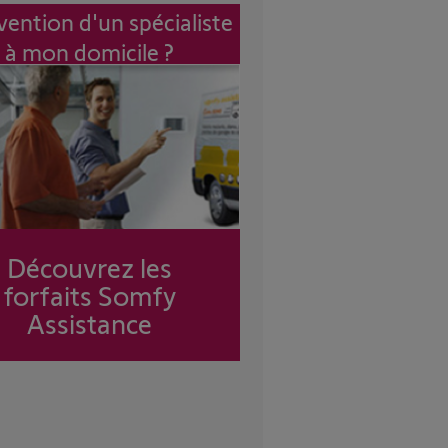
vention d'un spécialiste
à mon domicile ?
Découvrez les
forfaits Somfy
Assistance