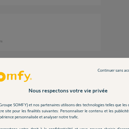
ans
Continuer sans ac
psia ? Si oui, avez-vous la possibilité
tre le défaut avec une qui fonctionne bien afin
r ou s'il suit la batterie ?
Nous respectons votre vie privée
Groupe SOMFY) et nos partenaires utilisons des technologies telles que les 
re site pour les finalités suivantes: Personnaliser le contenu et les publicités
 8 ans
érience personnalisée et analyser notre trafic.
espectons votre droit à la confidentialité et vous pouvez choisir d’accep