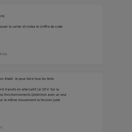
rie.
ser le carter et notez le chiffre de code
 8 ans
n établi. Je peux faire tous les tests
ti transfo en alternatif j'ai 19 V. Sur la
ois fonctionnements (attention avec un seul
sur le même mouvement la tension juste
ans