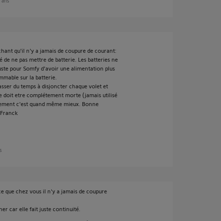
7 ans
chant qu'il n'y a jamais de coupure de courant:
é de ne pas mettre de batterie. Les batteries ne
. Juste pour Somfy d'avoir une alimentation plus
mable sur la batterie.
asser du temps à disjoncter chaque volet et
ie doit etre complétement morte (jamais utilisé
nement c'est quand même mieux. Bonne
 Franck
ns
ce que chez vous il n'y a jamais de coupure
r car elle fait juste continuité.