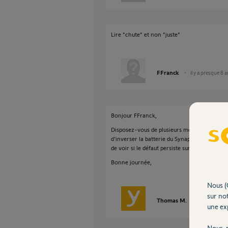
Lire "chute" et non "juste"
FFranck
il y a presque 8 
Bonjour FFranck,
Disposez-vous de plusieurs motorisations Syna
d'inverser la batterie du Synapsia qui rencon
de voir si le défaut persiste sur le même moteu
Bonne journée,
Nous (
sur not
Thomas M.
il y a presque
une exp
Nous r