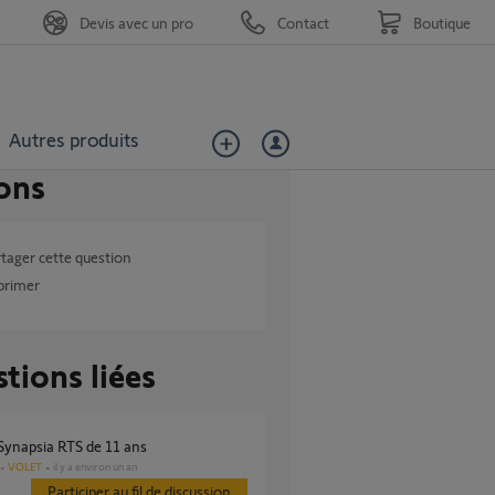
Devis avec un pro
Contact
Boutique
Autres produits
ons
tager cette question
primer
tions liées
 Synapsia RTS de 11 ans
VOLET
il y a environ un an
Participer au fil de discussion