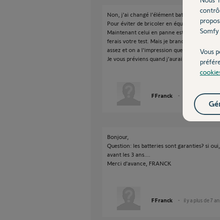
contrô
Non, j'ai changé l’élément batterie moteur p
propos
Pour éviter de bricoler en équilibre sur la fe
Somfy 
Maintenant celui en panne est sur mon établi,
ferais votre test. Mais je brancherai les d
assez et on a l'impression que tout foncti
Vous p
Je vous préviens quand j'aurai la batterie et f
préfér
cookie
FFranck
il y a presque 8 
Gér
Bonjour,
Question: les batteries sont garanties? si ou
avant les 3 ans....
Merci d'avance, FRANCK
FFranck
il y a plus de 7 a