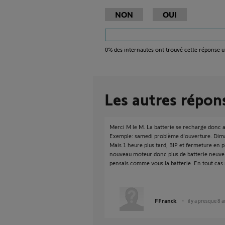
NON
OUI
0%
des internautes ont trouvé cette réponse ut
Les autres répon
Merci M le M. La batterie se recharge donc a
Exemple: samedi problème d'ouverture. Dim
Mais 1 heure plus tard, BIP et fermeture en pl
nouveau moteur donc plus de batterie neuve p
pensais comme vous la batterie. En tout cas
FFranck
il y a presque 8 