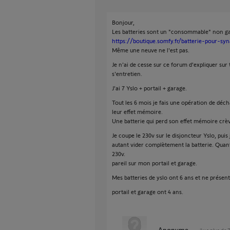
Bonjour,
Les batteries sont un "consommable" non ga
https://boutique.somfy.fr/batterie-pour-syn
Même une neuve ne l'est pas.
Je n'ai de cesse sur ce forum d'expliquer sur 
s'entretien.
J'ai 7 Yslo + portail + garage.
Tout les 6 mois je fais une opération de déc
leur effet mémoire.
Une batterie qui perd son effet mémoire crèv
Je coupe le 230v sur le disjoncteur Yslo, puis 
autant vider complètement la batterie. Quant j
230v.
pareil sur mon portail et garage.
Mes batteries de yslo ont 6 ans et ne présent
portail et garage ont 4 ans.
Anonyme