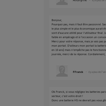
il y a plus de 
Bonjour,
Pourquoi pas, mais il faut être passionné. Sa
le plus simple et le plus économique aurait ét
sont d'aucune utilité pour l'utilisateur final
faible en ampérage et à l'occasion un consom
Merci pour votre réponse, mais je vais pas p
mon portail. D'ailleurs mon portail la batter
en 10 ans) mais n’empêche pas le fonction
journée, merci de la réponse. Cordialement,
FFranck
il y a plus de 7 a
Ok Franck, si vous négligez les batteries par
secteur, c'est votre droit !
Donc une batterie HS ne devrait pas vous gêne