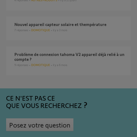
4
réponses
AUTRES PRODUITS
il y a 25 jours
Nouvel appareil capteur solaire et thempérature
7
réponses
DOMOTIQUE
il y a 3 mois
Problème de connexion tahoma V2 appareil déjà relié à un
compte ?
9
réponses
DOMOTIQUE
il y a 6 mois
CE N'EST PAS CE
QUE VOUS RECHERCHEZ
Posez votre question