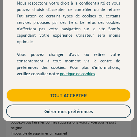
Nous respectons votre droit à la confidentialité et vous
Chauffage
pouvez choisir d’accepter, de contrôler ou de refuser
l'utilisation de certains types de cookies ou certains
Réponses
services proposés par des tiers. Le refus des cookies
Autres produits
n’affectera pas votre navigation sur le site Somfy
cependant votre expérience utilisateur sera moins
Bonsoir jean pierre,
optimale.
Un Yellow interviendra pour supprimer le fantôme.
Vous serez informé sur ce post.
Vous pouvez changer d'avis ou retirer votre
Devis avec un pro
consentement à tout moment via le centre de
Bonne soirée,
préférences des cookies. Pour plus d’informations,
veuillez consulter notre
politique de cookies
.
Sylvain C.
il y a presque 8 ans
Contact
Boutique
TOUT ACCEPTER
"Réponse de Jean pierre sur un autre post"!
Gérer mes préférences
<<Sylvain C a gentiment fait le nécessaire pour la question suivante mais
s'est trompé sur les suppressions (plusieurs noms presque pareils)
pouvez-vous faire les bonnes suppressions voici ci-dessous le post
origine
Impossible de supprimer un appareil