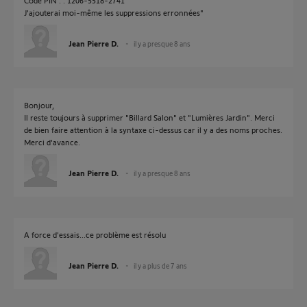
Code PIN : : 1206-5518-2741
J'ajouterai moi-même les suppressions erronnées"
Jean Pierre D.
il y a presque 8 ans
Bonjour,
Il reste toujours à supprimer "Billard Salon" et "Lumières Jardin". Merci
de bien faire attention à la syntaxe ci-dessus car il y a des noms proches.
Merci d'avance.
Jean Pierre D.
il y a presque 8 ans
A force d'essais...ce problème est résolu
Jean Pierre D.
il y a plus de 7 ans