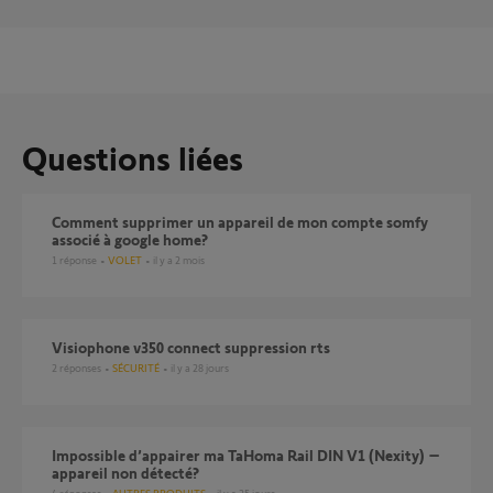
Questions liées
Comment supprimer un appareil de mon compte somfy
associé à google home?
1
réponse
VOLET
il y a 2 mois
Visiophone v350 connect suppression rts
2
réponses
SÉCURITÉ
il y a 28 jours
Impossible d’appairer ma TaHoma Rail DIN V1 (Nexity) –
appareil non détecté?