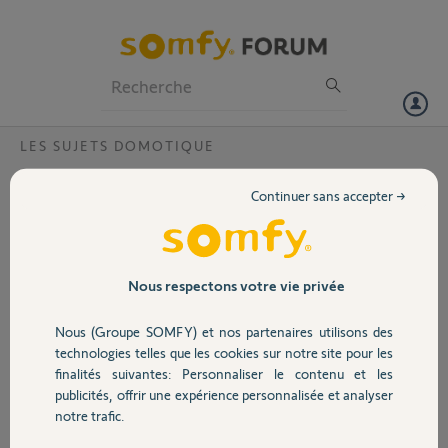
Particuliers
Professionnels
Forum
LES SUJETS DOMOTIQUE
Volet
Impossible de supprimer un appareil
Continuer sans accepter →
Bonjour,
Portail
J'avais créé en Zwave deux automatismes et j'ai abandonné le
Zwave car cela ne fonctionne pas bien chez moi (Triphasé). Je
Garage
Nous respectons votre vie privée
n'arrive pas à supprimer ces appareils qui restent affichés avec un
point d'exclamation "Billard Salon" et "Lumières Jardin" pouvez-vous
Nous (Groupe SOMFY) et nos partenaires utilisons des
le faire pour moi SVP Code PIN : : 1206-5518-2741
Sécurité
technologies telles que les cookies sur notre site pour les
finalités suivantes: Personnaliser le contenu et les
Jean Pierre D.
publicités, offrir une expérience personnalisée et analyser
Domotique
il y a presque 8 ans
notre trafic.
Participer au fil de discussion