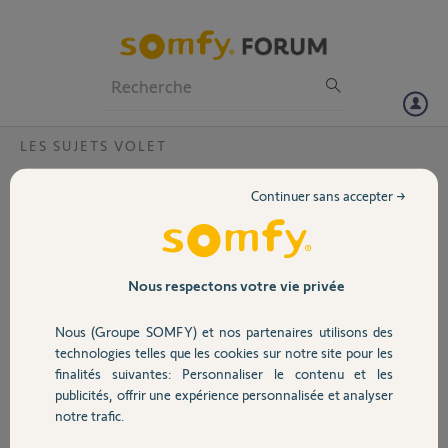
Particuliers
Professionnels
Forum
LES SUJETS VOLET
Volet
Comment empêcher une télécommande
Continuer sans accepter →
Smoove Origin IO de commander tous les
Portail
VR ?
Bonjour,
Garage
Nous respectons votre vie privée
Mon installation comporte 14 VR IO, chacun ayant une
télécommande Smoove Origin IO associé, ainsi qu'une
Nous (Groupe SOMFY) et nos partenaires utilisons des
Sécurité
télécommande Easy Sun IO.
technologies telles que les cookies sur notre site pour les
J'ai aussi une Box Tahoma qui pilote l'ensemble des équipements
finalités suivantes: Personnaliser le contenu et les
mais ce n'est pas elle qui me pose problème.
publicités, offrir une expérience personnalisée et analyser
Domotique
notre trafic.
Voilà l'histoire :