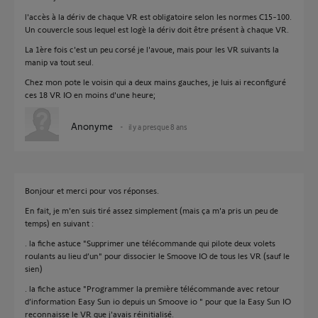
l'accès à la dériv de chaque VR est obligatoire selon les normes C15-100.
Un couvercle sous lequel est logè la dériv doit être présent à chaque VR.
La 1ère fois c'est un peu corsé je l'avoue, mais pour les VR suivants la
manip va tout seul.
Chez mon pote le voisin qui a deux mains gauches, je luis ai reconfiguré
ces 18 VR IO en moins d'une heure;
Anonyme
il y a presque 8 ans
Bonjour et merci pour vos réponses.
En fait, je m'en suis tiré assez simplement (mais ça m'a pris un peu de
temps) en suivant :
. la fiche astuce "Supprimer une télécommande qui pilote deux volets
roulants au lieu d’un" pour dissocier le Smoove IO de tous les VR (sauf le
sien)
. la fiche astuce "Programmer la première télécommande avec retour
d’information Easy Sun io depuis un Smoove io " pour que la Easy Sun IO
reconnaisse le VR que j'avais réinitialisé.