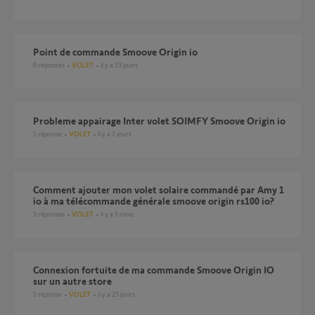
Point de commande Smoove Origin io
0
réponses
VOLET
il y a 23 jours
probleme appairage Inter volet SOIMFY Smoove Origin io
1
réponse
VOLET
il y a 7 jours
Comment ajouter mon volet solaire commandé par Amy 1
io à ma télécommande générale smoove origin rs100 io?
3
réponses
VOLET
il y a 5 mois
Connexion fortuite de ma commande Smoove Origin IO
sur un autre store
1
réponse
VOLET
il y a 25 jours