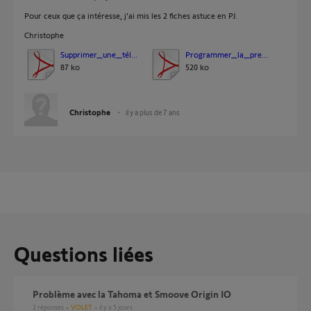
Pour ceux que ça intéresse, j'ai mis les 2 fiches astuce en PJ.
Christophe
Supprimer_une_tél...
Programmer_la_pre...
87 ko
520 ko
Christophe
il y a plus de 7 ans
Questions liées
Problème avec la Tahoma et Smoove Origin IO
2
réponses
VOLET
il y a 5 jours