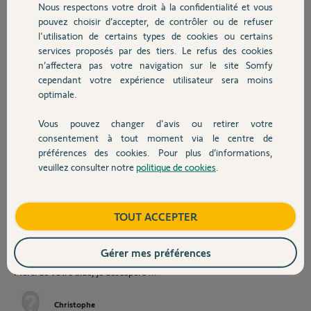
Afin de pouvoir régler la butée basse d'un des VR, j'ai du le réinitialiser
Nous respectons votre droit à la confidentialité et vous
Chauffage
en suivant le procédure indiquée par Somfy (coupure de courant sur le
pouvez choisir d’accepter, de contrôler ou de refuser
volet de 2s, puis remise 8s, puis coupure 2s) car le réglage standard de
l'utilisation de certains types de cookies ou certains
butée basse avec la Smoove IO ne fonctionnait pas.
services proposés par des tiers. Le refus des cookies
Autres produits
n’affectera pas votre navigation sur le site Somfy
Le réglage du VR s'est alors bien passé mais les choses se sont gâtées
cependant votre expérience utilisateur sera moins
lorsque j'ai voulu ré-associer le VR à la télécommande Easy Sun IO (le
optimale.
reset du VR l'avait rendu inconnu de la Easy Sun IO).
Vous pouvez changer d'avis ou retirer votre
J'ai certainement fait une fausse manip, mais je me retrouve dans la
Devis avec un pro
consentement à tout moment via le centre de
situation ou le Smoove IO initialement associé au volet que j'ai réglé
préférences des cookies. Pour plus d’informations,
commande TOUS les VR de la maison (et accessoirement, la Easy
Sun IO ne reconnait toujours pas ce VR).
veuillez consulter notre
politique de cookies
.
Contact
Comment faire pour revenir à la configuration où :
Boutique
TOUT ACCEPTER
La Smoove IO est associée uniquement à son VR (celui dont j'ai réglé
la butée basse)
La Easy Sun IO reconnaisse ce VR
Gérer mes préférences
Merci de votre aide, je désespère ...
Christophe