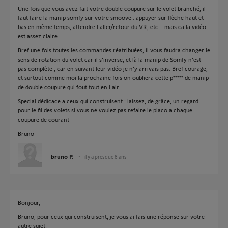
Une fois que vous avez fait votre double coupure sur le volet branché, il
faut faire la manip somfy sur votre smoove : appuyer sur flèche haut et
bas en même temps; attendre l'aller/retour du VR, etc... mais ca la vidéo
est assez claire
Bref une fois toutes les commandes réatribuées, il vous faudra changer le
sens de rotation du volet car il s'inverse, et là la manip de Somfy n'est
pas complète ; car en suivant leur vidéo je n'y arrivais pas. Bref courage,
et surtout comme moi la prochaine fois on oubliera cette p***** de manip
de double coupure qui fout tout en l'air
Special dédicace a ceux qui construisent : laissez, de grâce, un regard
pour le fil des volets si vous ne voulez pas refaire le placo a chaque
coupure de courant
Bruno
bruno P.
il y a presque 8 ans
Bonjour,
Bruno, pour ceux qui construisent, je vous ai fais une réponse sur votre
autre sujet.