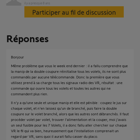
il y a presque 8 ans
Participer au fil de discussion
Réponses
Bonjour
Même problème que vous le week end dernier : il a fallu comprendre que
la manip de la double coupure réinitialise tous les volets, ils ne sont plus
commandés par aucune télécommande. Donc la première que vous
utilisez prend à sa charge tous les signaux radio des VR, résultat : une
commande qui ouvre tous les volets et toutes les autres qui ne
commandent plus rien.
Il n'y a qu'une seule et unique manip et elle est pénible : coupez le jus sur
chaque volet, et n'en laissez qu'un de branché, puis faire la double
coupure sur le volet branché, alors que les autres sont débranchés. Il faut
procéder volet par volet, trouver l'alimentation et la couper, moi j'avais
un seul fusible pour les 7 Volets, il a donc fallu aller chercher sur chaque
VR le fil qui va bien, heureusement que l'installation comprenait un
regard par VR, sans quoi il aurait fallu casser du placo.