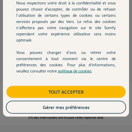
Nous respectons votre droit à la confidentialité et vous
Chauffage
pouvez choisir d’accepter, de contrôler ou de refuser
l'utilisation de certains types de cookies ou certains
services proposés par des tiers. Le refus des cookies
Autres produits
n’affectera pas votre navigation sur le site Somfy
Dans ce cas, il est possible que l'adaptateur électrique soit défectueux. Il
cependant votre expérience utilisateur sera moins
faudrait commencer par mesurer sa tension de sortie, si vous ne savez
pas faire, il faut le remplacer. Si ça ne fonctionne toujours pas, c'est le
optimale.
V100 qui est HS.
Vous pouvez changer d'avis ou retirer votre
Devis avec un pro
Anonyme
consentement à tout moment via le centre de
il y a presque 8 ans
préférences des cookies. Pour plus d’informations,
veuillez consulter notre
politique de cookies
.
Contact
Cette réponse vous a-t-elle aidé ?
Boutique
TOUT ACCEPTER
NON
OUI
Gérer mes préférences
0%
des internautes ont trouvé cette réponse utile