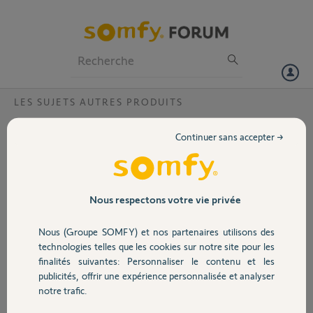
Particuliers
Professionnels
Forum
LES SUJETS AUTRES PRODUITS
Volet
Visiophonie V100
Continuer sans accepter →
Bonjour,
Portail
Mon visiophonie V100 ne fonctionne plus du tout : pas d'image, pas
de son, la platine de rue ne s'allume plus, que faut-il que je fasse ?
Merci de bien vouloir me tenir informée.
Garage
Nous respectons votre vie privée
Salutations
Nous (Groupe SOMFY) et nos partenaires utilisons des
Mme Frédérique SIMON
Sécurité
technologies telles que les cookies sur notre site pour les
finalités suivantes: Personnaliser le contenu et les
Frédérique S.
publicités, offrir une expérience personnalisée et analyser
Domotique
il y a presque 8 ans
notre trafic.
Participer au fil de discussion