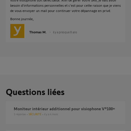
votre visiophone soit défectueux. Afin de gérer votre SAV, je vais avoir
besoin d'informations personnelles et c'est pour cette raison que je viens
de vous envoyer un mail pour continuer votre dépannage en privé.
Bonne journée,
Thomas M.
il y a presque 8 ans
Questions liées
Moniteur intérieur additionnel pour visiophone V®100+
1
réponse
SÉCURITÉ
il y a 4 mois