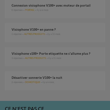
connexion visiophone V100+ avec moteur de portail
6
réponses
PORTAIL
il y a 4 mois
Visiophone V100+ en panne ?
1
réponse
AUTRES PRODUITS
il y a 11 mois
visiophone v100+ Porte etiquette ne s'allume plus ?
3
réponses
AUTRES PRODUITS
il y a 11 mois
Désactiver sonnerie V100+ la nuit
2
réponses
DOMOTIQUE
il y a 4 mois
CE N'EST PAS CE