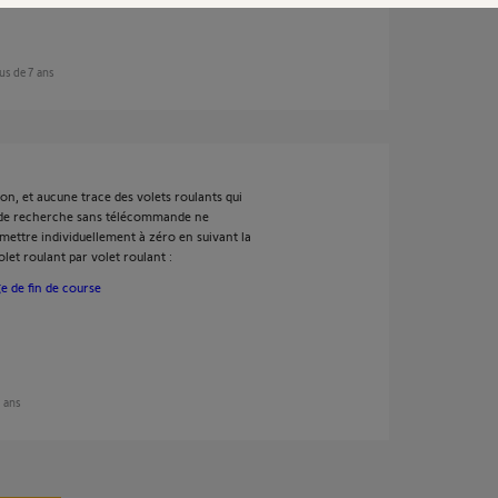
plus de 7 ans
on, et aucune trace des volets roulants qui
e de recherche sans télécommande ne
emettre individuellement à zéro en suivant la
let roulant par volet roulant :
e de fin de course
7 ans