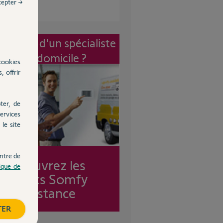
cepter →
vention d'un spécialiste
à mon domicile ?
cookies
, offrir
ter, de
ervices
le site
ntre de
Découvrez les
tique de
forfaits Somfy
Assistance
TER