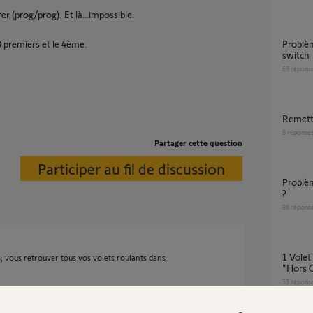
rer (prog/prog). Et là…impossible.
3 premiers et le 4ème.
Problème détection volet roulant via tahoma
switch
69
répons
Remet
8
réponse
Partager cette question
Participer au fil de discussion
Problème application Tahoma sur mes zones
?
86
répons
1 Volet sur 5 : "Erreur Communication" /
, vous retrouver tous vos volets roulants dans
"Hors 
33
répons
 et allez dans le menu "Configuration"