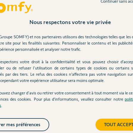
Continuer sans ac
Nous respectons votre vie privée
Inter
ctionnant bien le carré sous la télécommande
Groupe SOMFY) et nos partenaires utilisons des technologies telles que les 
re site pour les finalités suivantes: Personnaliser le contenu et les publicités
uipements, est-ce que ça fonctionne ?
érience personnalisée et analyser notre trafic.
espectons votre droit à la confidentialité et vous pouvez choisir d’accep
ler ou de refuser l'utilisation de certains types de cookies ou certains s
és par des tiers. Le refus des cookies n’affectera pas votre navigation sur 
7 ans
cependant votre expérience utilisateur sera moins optimale.
ouvez changer d'avis ou retirer votre consentement à tout moment via le ce
ences des cookies. Pour plus d’informations, veuillez consulter notre
poli
s
.
ns télécommande).
er mes préférences
TOUT ACCEP
les entrées dans la box (si possible).