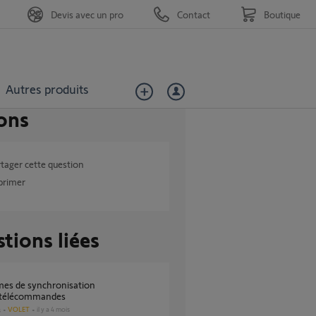
Devis avec un pro
Contact
Boutique
Autres produits
ons
tager cette question
primer
tions liées
/télécommandes
VOLET
il y a 4 mois
s