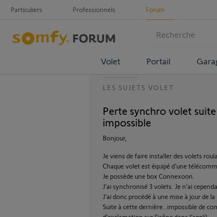
Particuliers
Professionnels
Forum
Volet
Portail
Gara
LES SUJETS VOLET
Perte synchro volet suite
impossible
Bonjour,
Je viens de faire installer des volets roul
Chaque volet est équipé d’une téléco
Je possède une box Connexoon.
J’ai synchronisé 3 volets. Je n’ai cepend
J’ai donc procédé à une mise à jour de la
Suite à cette dernière…impossible de co
d’exclamation sur l’icône dans l’appli).