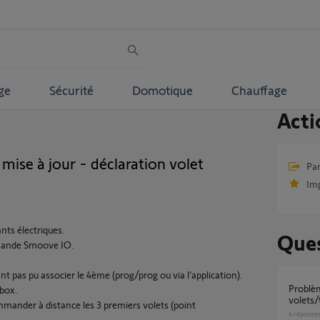
ge
Sécurité
Domotique
Chauffage
Acti
 mise à jour - déclaration volet
Par
Im
ants électriques.
Ques
mmande Smoove IO.
ant pas pu associer le 4ème (prog/prog ou via l’application).
Problèmes de synchronisation
 box.
volets
mmander à distance les 3 premiers volets (point
4
réponse