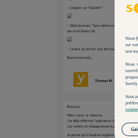
- Cliquez sur "Ajouter"
- Sélectionnez "Sans télécommande" en séle
barré et faites OK
Nous (
sur not
- La box va lancer une découverte de vos éq
une exp
Bonne journée,
Nous r
contrô
propos
Thomas M.
il y a plus de 
Somfy 
Vous p
préfér
Bonjour,
cookie
Merci pour la réponse.
J'ai déjà effectué l'opération (détection sa
Les volets ne réapparaissent pas.
Gér
Je pense qu'il faudrait supprimer directement 