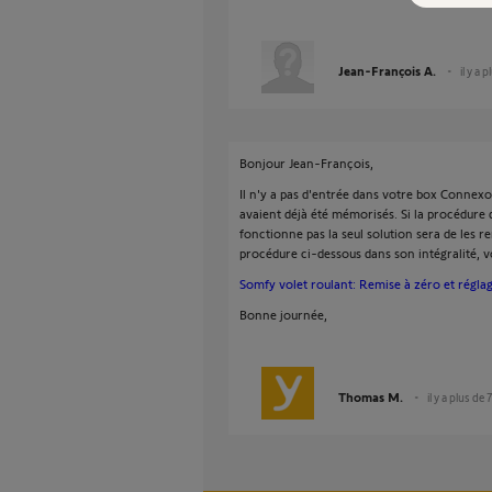
Jean-François A.
il y a 
Bonjour Jean-François,
Il n'y a pas d'entrée dans votre box Connexo
avaient déjà été mémorisés. Si la procédur
fonctionne pas la seul solution sera de les r
procédure ci-dessous dans son intégralité, vo
Somfy volet roulant: Remise à zéro et réglag
Bonne journée,
Thomas M.
il y a plus de 