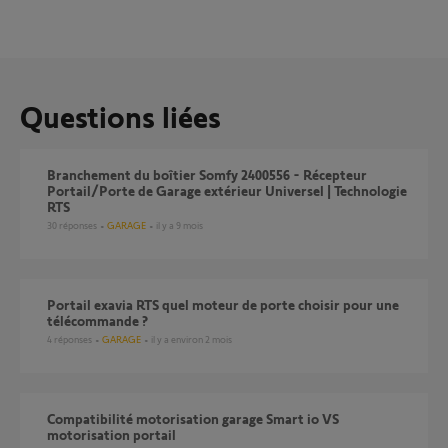
Questions liées
Branchement du boîtier Somfy 2400556 - Récepteur
Portail/Porte de Garage extérieur Universel | Technologie
RTS
30
réponses
GARAGE
il y a 9 mois
Portail exavia RTS quel moteur de porte choisir pour une
télécommande ?
4
réponses
GARAGE
il y a environ 2 mois
Compatibilité motorisation garage Smart io VS
motorisation portail