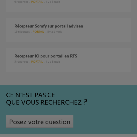
6
réponses
PORTAIL
il y a 5 mois
Récepteur Somfy sur portail advisen
19
réponses
PORTAIL
il y a 4 mois
recepteur IO pour portail en RTS
5
réponses
PORTAIL
il y a 8 mois
CE N'EST PAS CE
QUE VOUS RECHERCHEZ
Posez votre question