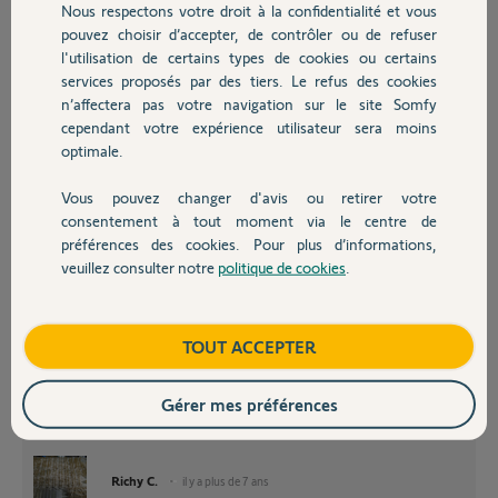
Nous respectons votre droit à la confidentialité et vous
Chauffage
pouvez choisir d’accepter, de contrôler ou de refuser
l'utilisation de certains types de cookies ou certains
services proposés par des tiers. Le refus des cookies
Autres produits
n’affectera pas votre navigation sur le site Somfy
cependant votre expérience utilisateur sera moins
optimale.
Vous pouvez changer d'avis ou retirer votre
dominique L.
Devis avec un pro
il y a plus de 7 ans
consentement à tout moment via le centre de
préférences des cookies. Pour plus d’informations,
Participer au fil de discussion
veuillez consulter notre
politique de cookies
.
Contact
Boutique
TOUT ACCEPTER
Bonjour,
Gérer mes préférences
Retirez le connecteur 9 à 19 et montrez une photo des inscriptions
relatives aux bornes de celui-ci.
Richy C.
il y a plus de 7 ans