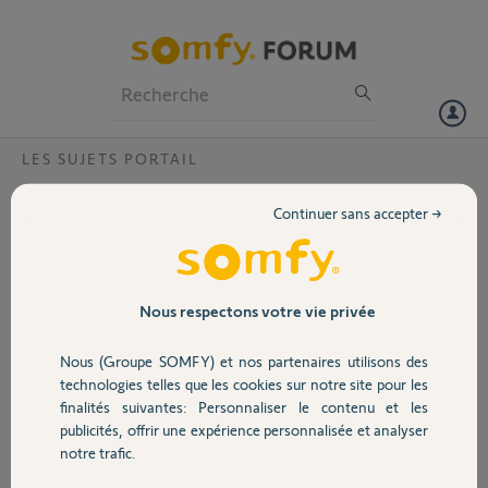
Particuliers
Professionnels
Forum
LES SUJETS PORTAIL
Volet
branchement Récepteur portail / porte de
Continuer sans accepter →
garage RTS (extérieur) sur motorisation
Portail
portail addax atlas 2
Bonjour comment procéder au
Garage
Nous respectons votre vie privée
branchement d'un boitier Récepteur portail
/ porte de garage RTS (extérieur) sur un
portail adyx atlas 2 pour n'avoir qu'une
Nous (Groupe SOMFY) et nos partenaires utilisons des
Sécurité
seule télécommande , voici quelques photos
technologies telles que les cookies sur notre site pour les
des deux boitier
finalités suivantes: Personnaliser le contenu et les
d'avance merci
publicités, offrir une expérience personnalisée et analyser
Domotique
notre trafic.