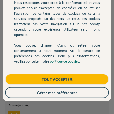
Nous respectons votre droit à la confidentialité et vous
Chauffage
pouvez choisir d’accepter, de contrôler ou de refuser
Sandrine P.
l'utilisation de certains types de cookies ou certains
il y a plus de 7 ans
services proposés par des tiers. Le refus des cookies
Autres produits
Participer au fil de discussion
n’affectera pas votre navigation sur le site Somfy
cependant votre expérience utilisateur sera moins
optimale.
Vous pouvez changer d'avis ou retirer votre
Devis avec un pro
consentement à tout moment via le centre de
Bonjour Sandrine,
préférences des cookies. Pour plus d’informations,
Votre Link est déjà installé. Merci de vous connecter au bon compte, là
veuillez consulter notre
politique de cookies
.
Contact
où vous avez initialement installé le Link, pour retrouver votre
installation.
Attention, vérifiez l'orthographe de votre adresse mail lors de la
Boutique
TOUT ACCEPTER
connexion sur l'application Somfy Protect, car vous avez fait une faute
de frappe au moment de la création de compte. Vous devrez alors vous
connecter sur le compte avec la faute de frappe afin de retrouver votre
Gérer mes préférences
système. Une fois sur le compte, vous pourrez ajouter un nouvel
utilisateur avec l'adresse mail écrite correctement.
Bonne journée,