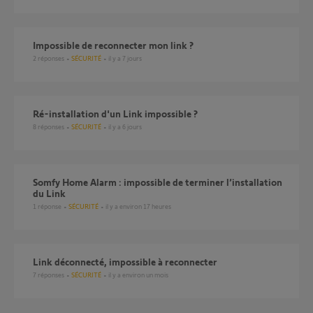
impossible de reconnecter mon link ?
2
réponses
SÉCURITÉ
il y a 7 jours
ré-installation d'un Link impossible ?
8
réponses
SÉCURITÉ
il y a 6 jours
Somfy Home Alarm : impossible de terminer l’installation
du Link
1
réponse
SÉCURITÉ
il y a environ 17 heures
Link déconnecté, impossible à reconnecter
7
réponses
SÉCURITÉ
il y a environ un mois