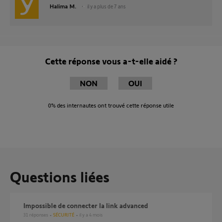
Halima M.
il y a plus de 7 ans
Cette réponse vous a-t-elle aidé ?
NON
OUI
0%
des internautes ont trouvé cette réponse utile
Questions liées
Impossible de connecter la link advanced
31
réponses
SÉCURITÉ
il y a 4 mois