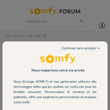
Particuliers
Professionnels
Forum
LES SUJETS SÉCURITÉ
Volet
Impossible de connecter le link !
Continuer sans accepter →
Bonjour
Portail
J’ai une alarme Somfy alarm maison xl
Et je n’arrive pas à installer le link
Il me met iloossible à connecter
Garage
Nous respectons votre vie privée
J’ai deja réinitialiser le link vitrifier la wifi et
tous les points recommandés par votre site
Nous (Groupe SOMFY) et nos partenaires utilisons des
Le numéro link est le suivant :
Sécurité
technologies telles que les cookies sur notre site pour les
BU011100663A
finalités suivantes: Personnaliser le contenu et les
Merci de me re contacter rapidement
publicités, offrir une expérience personnalisée et analyser
Cdt
Domotique
notre trafic.