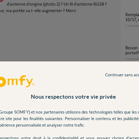
d’antenne d’origine (photo 2) ? Un fil d’antenne RG58 ?
eur, ma portée va t-elle augmenter ? Merci
remplacement moteur filaire 4 fils ipso
10/17, 
2
réponse
Besoin d'explication branchement fils moteur
portail?
3
réponse
Continuer sans ac
Partager cette question
anten
Participer au fil de discussion
7
réponse
Nous respectons votre vie privée
Probl
Groupe SOMFY) et nos partenaires utilisons des technologies telles que les 
4
réponse
re site pour les finalités suivantes: Personnaliser le contenu et les publicités
rin d'antenne qui est accordée à la fréquence.
érience personnalisée et analyser notre trafic.
ou de toujours?
espectons votre droit à la confidentialité et vous pouvez choisir d’accep