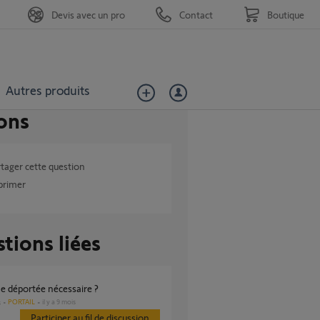
Devis avec un pro
Contact
Boutique
Autres produits
ons
tager cette question
primer
tions liées
ne déportée nécessaire ?
PORTAIL
il y a 9 mois
s
Participer au fil de discussion