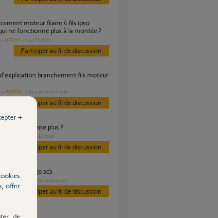
qui ne fonctionne plus à la montée ?
VOLET
il y a 11 jours
s
Participer au fil de discussion
PORTAIL
il y a environ 2 mois
s
Participer au fil de discussion
cepter →
ne ne fonctionne plus ?
PORTAIL
il y a 12 mois
s
Participer au fil de discussion
ème Antenne go sc5
cookies
PORTAIL
il y a environ un an
s
, offrir
Participer au fil de discussion
ter, de