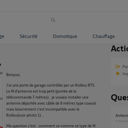
ge
Sécurité
Domotique
Chauffage
Acti
?
Par
Im
Bonjour,
J’ai une porte de garage contrôlée par un Rollixo RTS.
Le fil d’antenne est trop petit (portée de la
Ques
télécommande 7 mètres) ..je voulais installer une
antenne déportée avec câble de 8 mètres type coaxial
mais bizarrement c’est incompatible avec le
Rollixo(voir photo 1) ..
Anten
5
réponse
Ma question c’est : comment se nomme ce type de fil