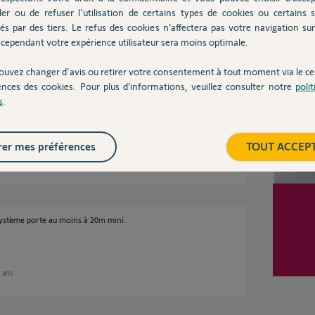
ler ou de refuser l'utilisation de certains types de cookies ou certains s
és par des tiers. Le refus des cookies n’affectera pas votre navigation sur 
7 ans
Inter
cependant votre expérience utilisateur sera moins optimale.
ouvez changer d'avis ou retirer votre consentement à tout moment via le ce
ences des cookies. Pour plus d’informations, veuillez consulter notre
poli
s
.
nstallée..
er mes préférences
TOUT ACCEP
s
 système porte au moins à 20m mini.
7 ans