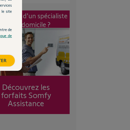
ervices
le site
vention d'un spécialiste
à mon domicile ?
ntre de
tique de
TER
Découvrez les
forfaits Somfy
Assistance