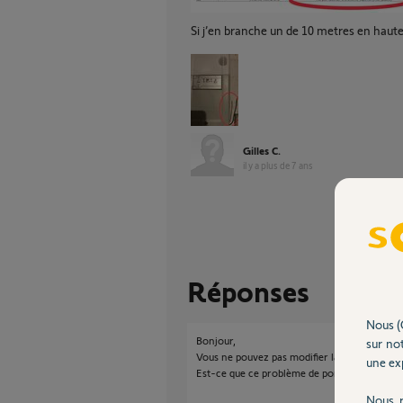
Si j’en branche un de 10 metres en haut
Gilles C.
il y a plus de 7 ans
Réponses
Nous (
Bonjour,
sur not
Vous ne pouvez pas modifier la longueur du b
une exp
Est-ce que ce problème de portée est actuel 
Nous r