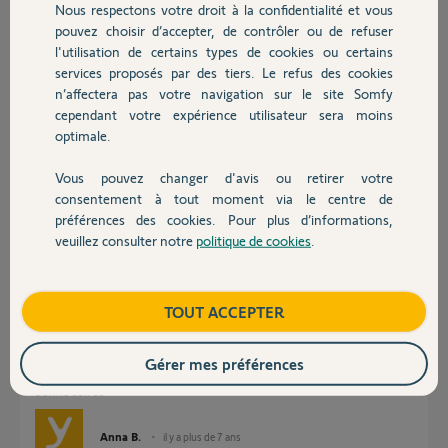
Participer au fil de discussion
Nous respectons votre droit à la confidentialité et vous
Chauffage
pouvez choisir d’accepter, de contrôler ou de refuser
l'utilisation de certains types de cookies ou certains
services proposés par des tiers. Le refus des cookies
Autres produits
Réponses
n’affectera pas votre navigation sur le site Somfy
cependant votre expérience utilisateur sera moins
optimale.
Bonjour
Vous pouvez changer d'avis ou retirer votre
laissez les deux Tahoma branchés et attendez le retour d'un Yellow.
Devis avec un pro
consentement à tout moment via le centre de
préférences des cookies. Pour plus d’informations,
Anonyme
il y a plus de 7 ans
veuillez consulter notre
politique de cookies
.
Contact
Boutique
TOUT ACCEPTER
Bonjour Jean-Yves,
je vous conseille de renouveler l’opération de transfert de compte mais
Gérer mes préférences
au préalable il faut débrancher la clé Z-WAVE.
Bonne soirée
Anna B.
il y a plus de 7 ans