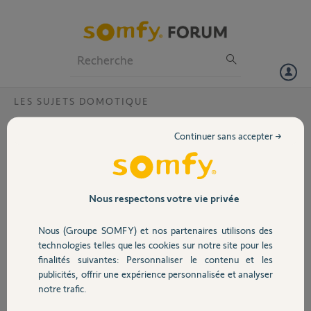
Particuliers
Professionnels
Forum
LES SUJETS DOMOTIQUE
Volet
Transfert ancienne tahoma vers nouvelle
Continuer sans accepter →
Tahoma?
Portail
Bonjour, j'ai tenté dans le cadre d'une offre de remplacement le
transfert d'une ancienne tahoma vers la nouvelle. La procédure a
Garage
échoué.
Nous respectons votre vie privée
Ancienne tahoma:0211-0397-5775
Nouvelle Tahoma: 1215-4568-7541
Nous (Groupe SOMFY) et nos partenaires utilisons des
Sécurité
Pouvez vous effectuer le transfert en sachant que sur l'ancienne il y a
technologies telles que les cookies sur notre site pour les
une clé Z- WAVE. Merci
finalités suivantes: Personnaliser le contenu et les
publicités, offrir une expérience personnalisée et analyser
Domotique
Jean-Yves M.
notre trafic.
il y a plus de 7 ans