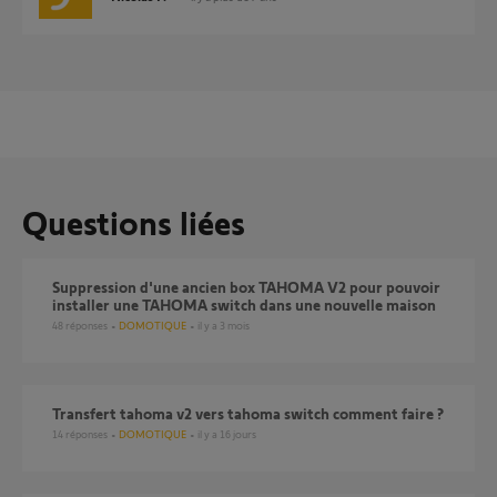
Questions liées
Suppression d'une ancien box TAHOMA V2 pour pouvoir
installer une TAHOMA switch dans une nouvelle maison
48
réponses
DOMOTIQUE
il y a 3 mois
transfert tahoma v2 vers tahoma switch comment faire ?
14
réponses
DOMOTIQUE
il y a 16 jours