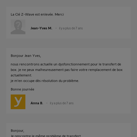
La Clé Z-Wave est enlevée. Merci
Jean-Yves M.
il y a plus de 7 ans
Bonjour Jean Yves,
nous rencontrons actuelle un dysfonctionnement pour le transfert de
box. je ne peux malheureusement pas faire votre remplacement de box
actuellement.
je m'en occupe dès résolution du problème.
Bonne journée
Anna B.
il y a plus de 7 ans
Bonjour,
Je rencontre le même problème de transfert.