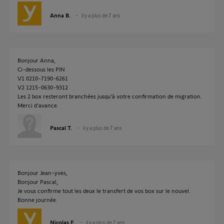
Anna B.
il y a plus de 7 ans
Bonjour Anna,
Ci-dessous les PIN
V1 0210-7190-6261
V2 1215-0630-9312
Les 2 box resteront branchées jusqu'à votre confirmation de migration.
Merci d'avance.
Pascal T.
il y a plus de 7 ans
Bonjour Jean-yves,
Bonjour Pascal,
Je vous confirme tout les deux le transfert de vos box sur le nouvel.
Bonne journée.
Nicolas F.
il y a plus de 7 ans