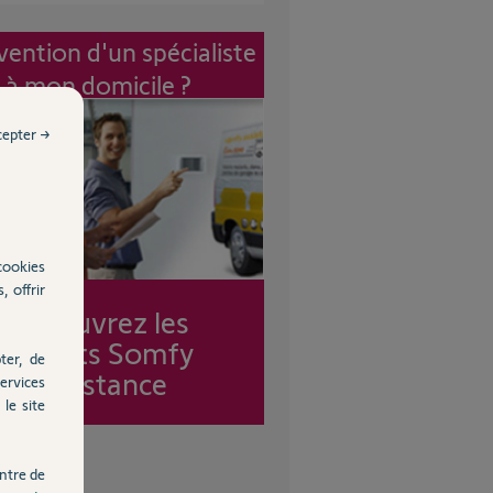
vention d'un spécialiste
à mon domicile ?
cepter →
cookies
, offrir
Découvrez les
forfaits Somfy
ter, de
Assistance
ervices
le site
ntre de