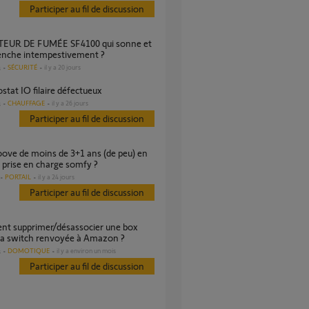
Participer au fil de discussion
lenche intempestivement ?
SÉCURITÉ
il y a 20 jours
s
stat IO filaire défectueux
CHAUFFAGE
il y a 26 jours
s
Participer au fil de discussion
 prise en charge somfy ?
PORTAIL
il y a 24 jours
Participer au fil de discussion
 switch renvoyée à Amazon ?
DOMOTIQUE
il y a environ un mois
s
Participer au fil de discussion