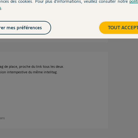
si cela arrive toujours avec le même capteur.
ences des cookies. Pour plus d’informations, veuillez consulter notre
poli
s
.
er mes préférences
TOUT ACCEP
 ans
tag de place, proche du link tous les deux.
ion intempestive du même intelitag.
7 ans