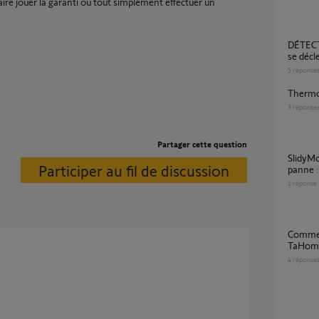
re jouer la garanti ou tout simplement effectuer un
DÉTECTEUR DE FUMÉE SF4100 qui sonne et
se déc
5
réponse
Thermo
3
réponse
Partager cette question
SlidyMoove de moins de 3+1 ans (de peu) en
Participer au fil de discussion
panne :
1
réponse
Comment supprimer/désassocier une box
TaHoma
4
réponse