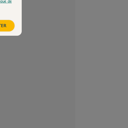
tique de
TER