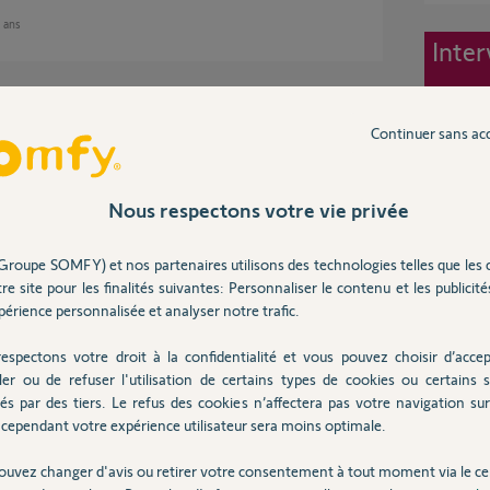
7 ans
Inter
Continuer sans ac
ntervention d'un Yellow !
Nous respectons votre vie privée
Groupe SOMFY) et nos partenaires utilisons des technologies telles que les 
7 ans
re site pour les finalités suivantes: Personnaliser le contenu et les publicités
érience personnalisée et analyser notre trafic.
espectons votre droit à la confidentialité et vous pouvez choisir d’accep
ler ou de refuser l'utilisation de certains types de cookies ou certains s
és par des tiers. Le refus des cookies n’affectera pas votre navigation sur 
ser l'IntelliTAG qui se déconnecte
tement est satisfaisant. Vous pouvez donc
cependant votre expérience utilisateur sera moins optimale.
 et les réinstallation afin de faire une
ouvez changer d'avis ou retirer votre consentement à tout moment via le ce