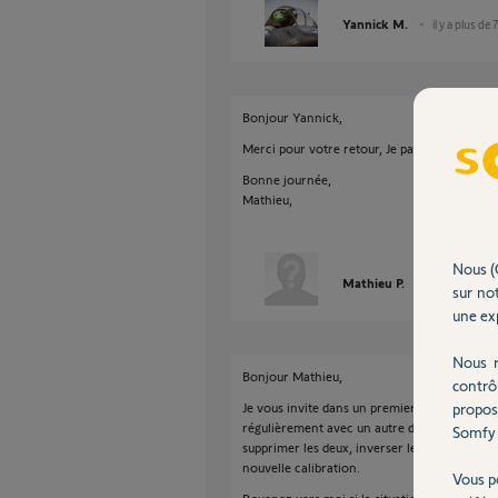
Yannick M.
il y a plus de 
Bonjour Yannick,
Merci pour votre retour, Je patiente pour l'i
Bonne journée,
Mathieu,
Nous (
Mathieu P.
il y a plus de 
sur not
une exp
Nous r
Bonjour Mathieu,
contrô
propos
Je vous invite dans un premier temps à inver
régulièrement avec un autre dont le compor
Somfy 
supprimer les deux, inverser leur emplacement
nouvelle calibration.
Vous p