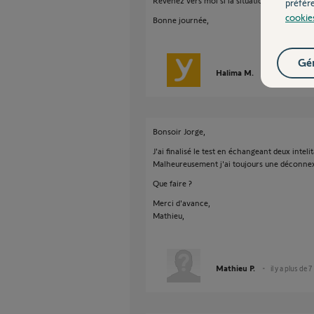
Revenez vers moi si la situation persiste et 
préfér
cookie
Bonne journée,
Gér
Halima M.
il y a plus de 7
Bonsoir Jorge,
J'ai finalisé le test en échangeant deux inteli
Malheureusement j'ai toujours une déconnex
Que faire ?
Merci d'avance,
Mathieu,
Mathieu P.
il y a plus de 