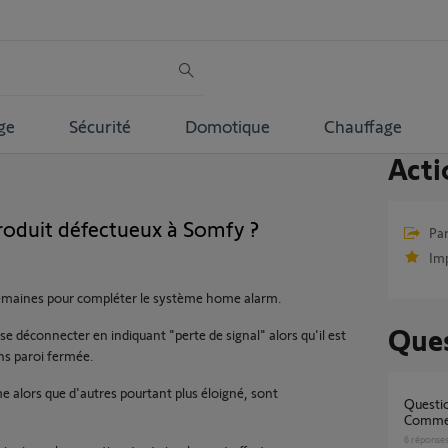
ge
Sécurité
Domotique
Chauffage
Acti
oduit défectueux à Somfy ?
Par
Im
 semaines pour compléter le système home alarm.
Ques
 se déconnecter en indiquant "perte de signal" alors qu'il est
ns paroi fermée.
ème alors que d'autres pourtant plus éloigné, sont
Question SAV - Produit Défectueux -
Commen
6
réponse