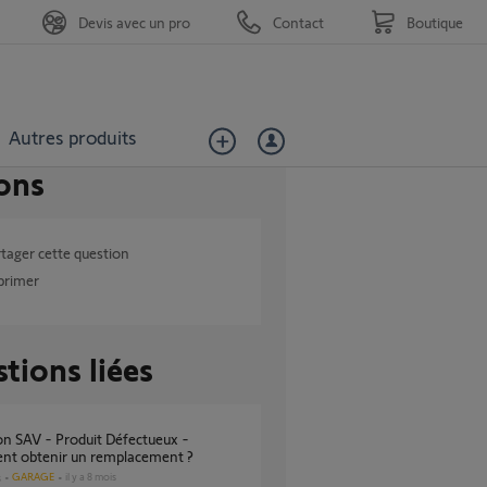
Devis avec un pro
Contact
Boutique
Autres produits
ons
tager cette question
primer
tions liées
t obtenir un remplacement ?
GARAGE
il y a 8 mois
s