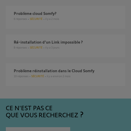
Problème cloud Somfy?
6
réponses
SÉCURITÉ
il y a 2 mois
ré-installation d'un Link impossible ?
8
réponses
SÉCURITÉ
il y a 3 jours
Problème réinstallation dans le Cloud Somfy
10
réponses
SÉCURITÉ
il y a environ 2 mois
CE N'EST PAS CE
QUE VOUS RECHERCHEZ