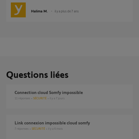
Halima M.
il y a plus de 7 ans
Questions liées
Connection cloud Somfy impossible
11
réponses
SÉCURITÉ
il y a 7 jours
Link connexion impossible cloud somfy
7
réponses
SÉCURITÉ
il y a 6 mois