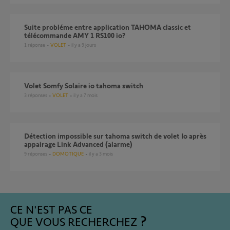
Suite probléme entre application TAHOMA classic et
télécommande AMY 1 RS100 io?
1
réponse
VOLET
il y a 9 jours
Volet Somfy Solaire io tahoma switch
3
réponses
VOLET
il y a 7 mois
Détection impossible sur tahoma switch de volet Io après
appairage Link Advanced (alarme)
9
réponses
DOMOTIQUE
il y a 3 mois
CE N'EST PAS CE
QUE VOUS RECHERCHEZ