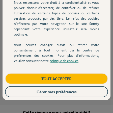
Nous respectons votre droit à la confidentialité et vous
Chauffage
pouvez choisir d’accepter, de contrôler ou de refuser
l'utilisation de certains types de cookies ou certains
services proposés par des tiers. Le refus des cookies
Autres produits
n’affectera pas votre navigation sur le site Somfy
Bonjour,
cependant votre expérience utilisateur sera moins
Concernant l'utilisation de cette box il faudra vous rapprocher de free.
optimale.
Voici la réponse faite à ce sujet par un Yellow's;
Vous pouvez changer d'avis ou retirer votre
"Je vous informe que c'est Free qui en est charge du fonctionnement de
Devis avec un pro
consentement à tout moment via le centre de
leur box avec nos motorisations, concernant les procédures
d'appairages, de fonctionnement de leur application, il faudra vous
préférences des cookies. Pour plus d’informations,
rapprocher de leur service consommateur.
veuillez consulter notre
politique de cookies
.
Contact
Les applications développées par Somfy (Tahoma, Somfy Protect,
Connexoon, ...) ne concernent pas ce partenariat."
Bonne journée,
Boutique
TOUT ACCEPTER
Anonyme
il y a plus de 7 ans
Gérer mes préférences
Cette réponse vous a-t-elle aidé ?