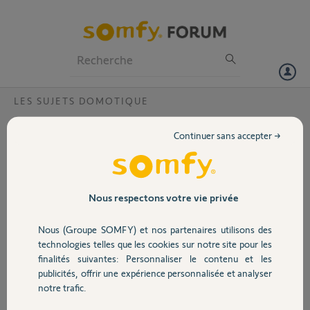
Particuliers
Professionnels
Forum
LES SUJETS DOMOTIQUE
Volet
Appairage Freebox DELTA et volet IO, faut-
Continuer sans accepter →
il un compte SOMFY ?
Portail
Bonjour,
J'arrive bien a etablir une connexion entre un volet Oximo et ma
Garage
freebox DELTA mais a la fin de l'association j'ai un erreur "Erreur lors
Nous respectons votre vie privée
du transfert de la clé IO"
Je touche au but mais ca ne finit pas, faut il un compte somfy comme
Nous (Groupe SOMFY) et nos partenaires utilisons des
Sécurité
avec Tahoma?
technologies telles que les cookies sur notre site pour les
finalités suivantes: Personnaliser le contenu et les
Cedric T.
publicités, offrir une expérience personnalisée et analyser
Domotique
il y a plus de 7 ans
notre trafic.
Participer au fil de discussion