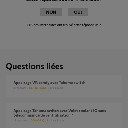
NON
OUI
11%
des internautes ont trouvé cette réponse utile
Questions liées
Appairage VR somfy avec Tahoma switch
8
réponses
DOMOTIQUE
il y a 6 mois
Appairage Tahoma switch avec Volet roulant IO sans
télécommande de centralisation ?
17
réponses
DOMOTIQUE
il y a 2 mois