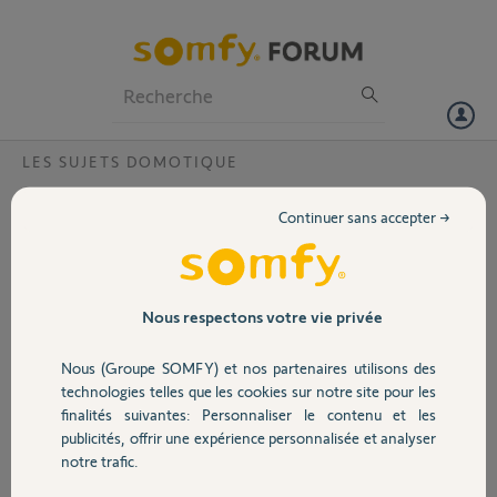
Particuliers
Professionnels
Forum
LES SUJETS DOMOTIQUE
Volet
Réinitilisation tohama Liberty ?
Continuer sans accepter →
Bonjour,
Portail
Notre installateur nous a fourni le Tahoma Liberty pour l'ensemble
des nos volets roulants, mais il avait déjà activé le code pin.
Pourriez-vous le réinitialiser ?
Garage
Nous respectons votre vie privée
Code PIN : 0011-7689-2209
Référence 5104496C
Nous (Groupe SOMFY) et nos partenaires utilisons des
Merci d'avance
Sécurité
technologies telles que les cookies sur notre site pour les
finalités suivantes: Personnaliser le contenu et les
Florence M.
publicités, offrir une expérience personnalisée et analyser
Domotique
il y a plus de 7 ans
notre trafic.
Participer au fil de discussion