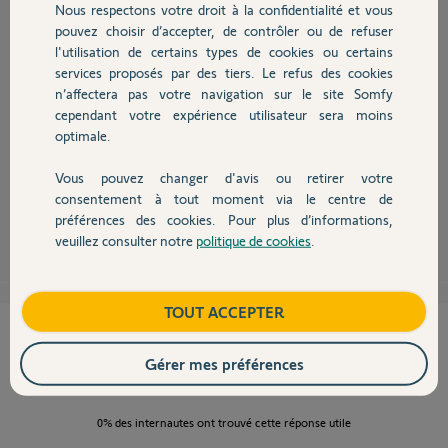
Nous respectons votre droit à la confidentialité et vous
Chauffage
pouvez choisir d’accepter, de contrôler ou de refuser
l'utilisation de certains types de cookies ou certains
services proposés par des tiers. Le refus des cookies
Autres produits
n’affectera pas votre navigation sur le site Somfy
Bonjour Florence,
cependant votre expérience utilisateur sera moins
Êtes-vous sûre du PIN de votre Tahoma, je retrouve aucune box
optimale.
possédant ce PIN là ?
Bonne journée,
Vous pouvez changer d'avis ou retirer votre
Devis avec un pro
consentement à tout moment via le centre de
préférences des cookies. Pour plus d’informations,
Thomas M.
il y a plus de 7 ans
veuillez consulter notre
politique de cookies
.
Contact
Boutique
TOUT ACCEPTER
Cette réponse vous a-t-elle aidé ?
Gérer mes préférences
NON
OUI
0%
des internautes ont trouvé cette réponse utile