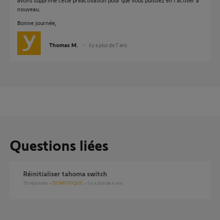
avons supprimé cette préactivation pour que vous puissiez en l'activer à
nouveau.
Bonne journée,
Thomas M.
il y a plus de 7 ans
Questions liées
Réinitialiser tahoma switch
35
réponses
DOMOTIQUE
il y a plus de 4 ans