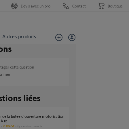
Devis avec un pro
Contact
Boutique
Autres produits
ons
tager cette question
primer
tions liées
A io
GARAGE
il y a environ un mois
s