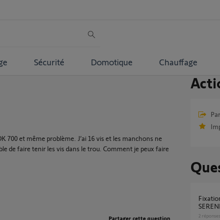
ge
Sécurité
Domotique
Chauffage
Acti
Par
Im
DK 700 et même problème. J’ai 16 vis et les manchons ne
le de faire tenir les vis dans le trou. Comment je peux faire
Ques
fixation de la butee d'ouverture motorisation
SERENI
2
réponse
Partager cette question