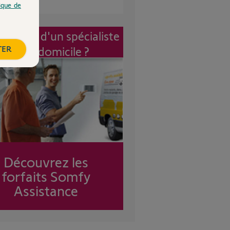
tique de
vention d'un spécialiste
TER
à mon domicile ?
Découvrez les
forfaits Somfy
Assistance