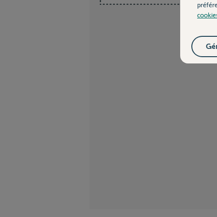
préfér
cookie
Gér