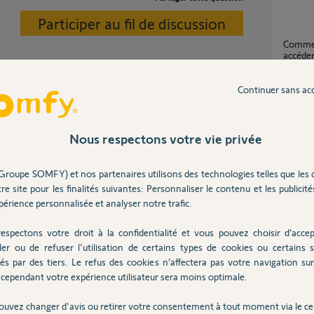
Participer au fil de discussion
Comment débrayé un volet roulant pour
accéder
2
réponse
Continuer sans ac
n part en se vissant en auto taraudage.
 aux deux tronçons, les vis ne servent à rien
GDK70
2
réponse
Nous respectons votre vie privée
7 ans
Groupe SOMFY) et nos partenaires utilisons des technologies telles que les 
GDK11
re site pour les finalités suivantes: Personnaliser le contenu et les publicités
1
réponse
érience personnalisée et analyser notre trafic.
espectons votre droit à la confidentialité et vous pouvez choisir d’accep
GDK700 - Manchons avec seulement 4 trous
ler ou de refuser l'utilisation de certains types de cookies ou certains s
quasi in
és par des tiers. Le refus des cookies n’affectera pas votre navigation sur 
25
répons
cependant votre expérience utilisateur sera moins optimale.
Posez votre question
CHEZ
ouvez changer d'avis ou retirer votre consentement à tout moment via le ce