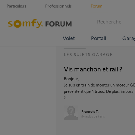
Particuliers
Professionnels
Forum
Volet
Portail
Gara
LES SUJETS GARAGE
Vis manchon et rail ?
Bonjour,
Je suis en train de monter un moteur G
présentent que 4 trous. De plus, impossib
?
François T.
il y a plus de 7 ans