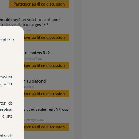
Participer au fil de discussion
 à des vis de bloquages ?r ?
VOLET
il y a 6 mois
s
Participer au fil de discussion
cepter →
0 assemblage du rail vis Ra2
GARAGE
il y a environ 7 ans
s
Participer au fil de discussion
cookies
00 installation au plafond
, offrir
GARAGE
il y a 11 mois
Participer au fil de discussion
ter, de
ervices
vissable ?
le site
GARAGE
il y a presque 8 ans
es
Participer au fil de discussion
ntre de