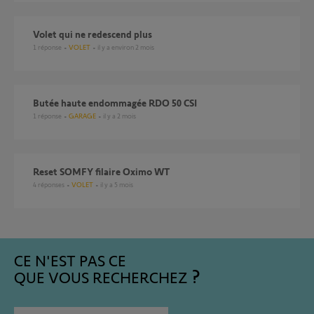
Volet qui ne redescend plus
1
réponse
VOLET
il y a environ 2 mois
Butée haute endommagée RDO 50 CSI
1
réponse
GARAGE
il y a 2 mois
Reset SOMFY filaire Oximo WT
4
réponses
VOLET
il y a 5 mois
CE N'EST PAS CE
QUE VOUS RECHERCHEZ