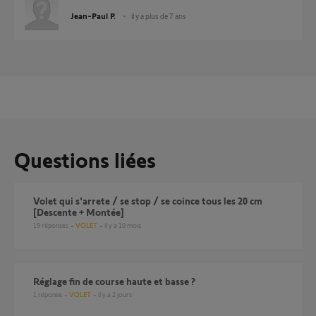
Jean-Paul P.
il y a plus de 7 ans
Questions liées
Volet qui s'arrete / se stop / se coince tous les 20 cm
[Descente + Montée]
19
réponses
VOLET
il y a 10 mois
réglage fin de course haute et basse ?
1
réponse
VOLET
il y a 2 jours