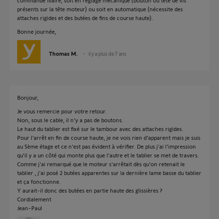
commande filaire, soit en réglage mécanique (bouton ou tête de vis
présents sur la tête moteur) ou soit en automatique (nécessite des
attaches rigides et des butées de fins de course haute).
Bonne journée,
Thomas M.
il y a plus de 7 ans
Bonjour,
Je vous remercie pour votre retour.
Non, sous le cable, il n'y a pas de boutons.
Le haut du tablier est fixé sur le tambour avec des attaches rigides.
Pour l'arrêt en fin de course haute, je ne vois rien d'apparent mais je suis
au 5ème étage et ce n'est pas évident à vérifier. De plus j'ai l'impression
qu'il y a un côté qui monte plus que l'autre et le tablier se met de travers.
Comme j'ai remarqué que le moteur s'arrêtait dès qu'on retenait le
tablier , j'ai posé 2 butées apparentes sur la dernière lame basse du tablier
et ça fonctionne.
Y aurait-il donc des butées en partie haute des glissières ?
Cordialement
Jean-Paul