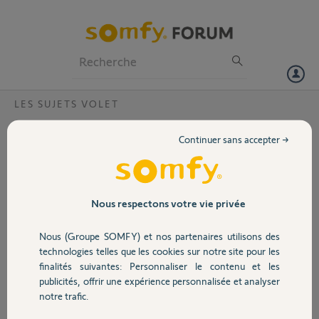
Particuliers
Professionnels
Forum
LES SUJETS VOLET
Volet
Volet motorisé filaire. Tablier monte trop
Continuer sans accepter →
haut et accroche à la descente
Portail
Bonjour,
Je viens d'acheter un appartement
Garage
récent (3 ans) équipé de volets
Nous respectons votre vie privée
motorisés. Il ne semble pas y avoir
de réglages de fins de course. Tous
Nous (Groupe SOMFY) et nos partenaires utilisons des
Sécurité
les volets fonctionnent
technologies telles que les cookies sur notre site pour les
correctement et s'arrêtent au bon
finalités suivantes: Personnaliser le contenu et les
endroit en position haute sauf un
publicités, offrir une expérience personnalisée et analyser
Domotique
des volets qui monte un peu trop
notre trafic.
haut et accroche à la descente.
Aucun n'est équipé de butées en bas