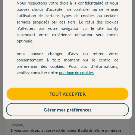
Nous respectons votre droit à la confidentialité et vous
Chauffage
de tablier. J'ai remarqué que si je
pouvez choisir d’accepter, de contrôler ou de refuser
retiens le tablier à la montée, le
l'utilisation de certains types de cookies ou certains
moteur s'arrête (limiteur de couple ?). La pose de butées règlerait le
services proposés par des tiers. Le refus des cookies
Autres produits
problème mais quel est le système qui arrête le moteur en position
n’affectera pas votre navigation sur le site Somfy
haute et qui fonctionne sur les autres volets ?
cependant votre expérience utilisateur sera moins
En PJ, une photo, côté moteur mais on ne voit pas grand chose.
optimale.
En vous remerciant pour votre réponse
Cordialement
Jean-Paul
Vous pouvez changer d'avis ou retirer votre
Devis avec un pro
consentement à tout moment via le centre de
préférences des cookies. Pour plus d’informations,
Jean-Paul P.
veuillez consulter notre
politique de cookies
.
il y a plus de 7 ans
Contact
Participer au fil de discussion
Boutique
TOUT ACCEPTER
Réponses
Gérer mes préférences
Bonjour,
Si vous connaissez le type exact de moteur il suffit de refaire un réglage