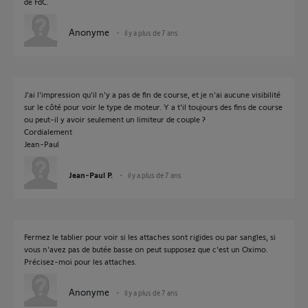
de FdC.
Anonyme
il y a plus de 7 ans
J'ai l'impression qu'il n'y a pas de fin de course, et je n'ai aucune visibilité
sur le côté pour voir le type de moteur. Y a t'il toujours des fins de course
ou peut-il y avoir seulement un limiteur de couple ?
Cordialement
Jean-Paul
Jean-Paul P.
il y a plus de 7 ans
Fermez le tablier pour voir si les attaches sont rigides ou par sangles, si
vous n'avez pas de butée basse on peut supposez que c'est un Oximo.
Précisez-moi pour les attaches.
Anonyme
il y a plus de 7 ans