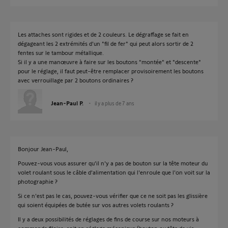
Les attaches sont rigides et de 2 couleurs. Le dégraffage se fait en
dégageant les 2 extrémités d'un "fil de fer" qui peut alors sortir de 2
fentes sur le tambour métallique.
Si il y a une manœuvre à faire sur les boutons "montée" et "descente"
pour le réglage, il faut peut-être remplacer provisoirement les boutons
avec verrouillage par 2 boutons ordinaires ?
Jean-Paul P.
il y a plus de 7 ans
Bonjour Jean-Paul,
Pouvez-vous vous assurer qu'il n'y a pas de bouton sur la tête moteur du
volet roulant sous le câble d'alimentation qui l'enroule que l'on voit sur la
photographie ?
Si ce n'est pas le cas, pouvez-vous vérifier que ce ne soit pas les glissière
qui soient équipées de butée sur vos autres volets roulants ?
Il y a deux possibilités de réglages de fins de course sur nos moteurs à