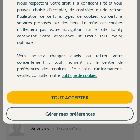
Nous respectons votre droit à la confidentialité et vous
Chauffage
pouvez choisir d’accepter, de contrôler ou de refuser
l'utilisation de certains types de cookies ou certains
services proposés par des tiers. Le refus des cookies
Autres produits
n’affectera pas votre navigation sur le site Somfy
cependant votre expérience utilisateur sera moins
Philippe C.
optimale.
il y a plus de 7 ans
Participer au fil de discussion
Vous pouvez changer d'avis ou retirer votre
Devis avec un pro
consentement à tout moment via le centre de
préférences des cookies. Pour plus d’informations,
veuillez consulter notre
politique de cookies
.
Contact
Bonjour,
Boutique
TOUT ACCEPTER
Ca ressemble à de l'humidité.
Avez-vous fait l'étanchéité au silicone entre le dos de la platine et le
mur? au passage des fils?
Gérer mes préférences
Quel âge à ce V200?
Anonyme
il y a plus de 7 ans