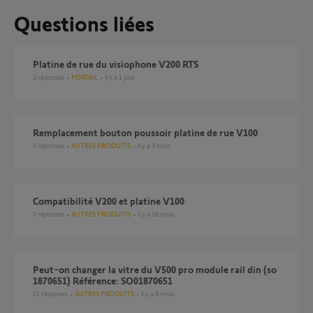
Questions liées
Platine de rue du visiophone V200 RTS
2
réponses
PORTAIL
il y a 1 jour
Remplacement bouton poussoir platine de rue V100
4
réponses
AUTRES PRODUITS
il y a 3 mois
Compatibilité V200 et platine V100
7
réponses
AUTRES PRODUITS
il y a 10 mois
Peut-on changer la vitre du V500 pro module rail din (so
1870651) Référence: SO01870651
11
réponses
AUTRES PRODUITS
il y a 8 mois