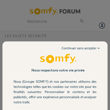
Particuliers
Professionnels
Forum
LES SUJETS SÉCURITÉ
Volet
Vitre platine de rue dégradée V200 ?
Continuer sans accepter →
Des petits points parsèment la vitre
Portail
masquant la visibilité, le plastique
est moucheté face surface caméra.
La vitre est à l'abri et ne nécessite
Garage
Nous respectons votre vie privée
aucun entretien particulier.
Nous (Groupe SOMFY) et nos partenaires utilisons des
Sécurité
technologies telles que les cookies sur notre site pour les
finalités suivantes: Personnaliser le contenu et les
publicités, offrir une expérience personnalisée et analyser
Domotique
notre trafic.