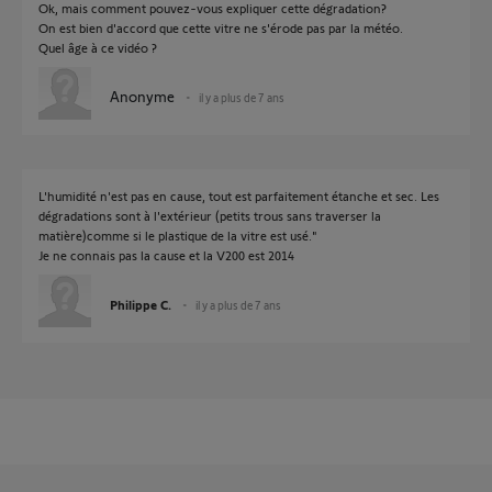
Ok, mais comment pouvez-vous expliquer cette dégradation?
On est bien d'accord que cette vitre ne s'érode pas par la météo.
Quel âge à ce vidéo ?
Anonyme
il y a plus de 7 ans
L'humidité n'est pas en cause, tout est parfaitement étanche et sec. Les
dégradations sont à l'extérieur (petits trous sans traverser la
matière)comme si le plastique de la vitre est usé."
Je ne connais pas la cause et la V200 est 2014
Philippe C.
il y a plus de 7 ans