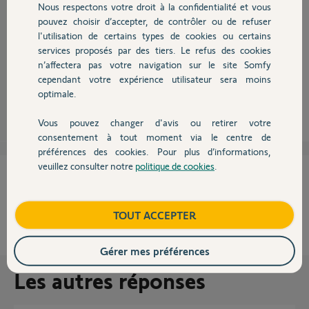
Nous respectons votre droit à la confidentialité et vous
Chauffage
Vous devez déjà poser tous les détecteurs aux endroits choisis.
pouvez choisir d’accepter, de contrôler ou de refuser
Ensuite vous allez dans l'interface ordo pour faire les paramétrages.
l'utilisation de certains types de cookies ou certains
En fait, vous suivez la notice.
services proposés par des tiers. Le refus des cookies
Autres produits
Voici un exemple pour un détecteur
n’affectera pas votre navigation sur le site Somfy
https://youtu.be/a7UTsDp6QQ0
cependant votre expérience utilisateur sera moins
optimale.
Anonyme
il y a plus de 7 ans
Vous pouvez changer d'avis ou retirer votre
Devis avec un pro
consentement à tout moment via le centre de
préférences des cookies. Pour plus d’informations,
veuillez consulter notre
politique de cookies
.
Contact
Cette réponse vous a-t-elle aidé ?
NON
OUI
Boutique
TOUT ACCEPTER
100%
des internautes ont trouvé cette réponse utile
Gérer mes préférences
Les autres réponses