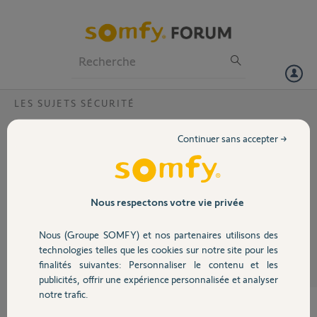
Particuliers
Professionnels
Forum
LES SUJETS SÉCURITÉ
Volet
Réglage alarme protexiom ultimate
Continuer sans accepter →
animaux
Portail
Réglage zone a b c je comprend pas comment faire l'alarme sonne
des que j'appuis dessus.
Garage
Nous respectons votre vie privée
Christophe G.
Nous (Groupe SOMFY) et nos partenaires utilisons des
il y a plus de 7 ans
Sécurité
technologies telles que les cookies sur notre site pour les
Participer au fil de discussion
finalités suivantes: Personnaliser le contenu et les
publicités, offrir une expérience personnalisée et analyser
Domotique
notre trafic.