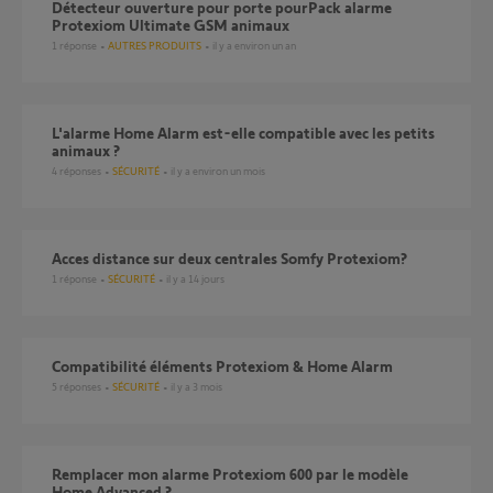
détecteur ouverture pour porte pourPack alarme
Protexiom Ultimate GSM animaux
1
réponse
AUTRES PRODUITS
il y a environ un an
L'alarme Home Alarm est-elle compatible avec les petits
animaux ?
4
réponses
SÉCURITÉ
il y a environ un mois
Acces distance sur deux centrales Somfy Protexiom?
1
réponse
SÉCURITÉ
il y a 14 jours
Compatibilité éléments Protexiom & Home Alarm
5
réponses
SÉCURITÉ
il y a 3 mois
Remplacer mon alarme Protexiom 600 par le modèle
Home Advanced ?