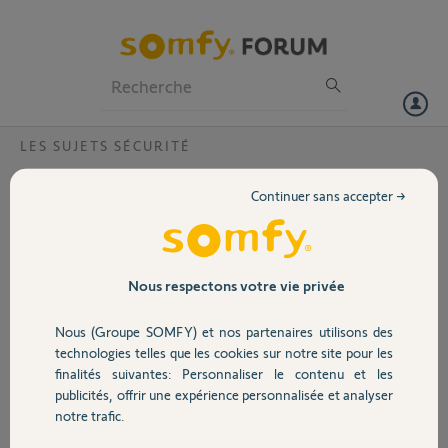
Particuliers
Professionnels
Forum
LES SUJETS SÉCURITÉ
Volet
Email centrale Myfox
Continuer sans accepter →
Bonjour je relance le sujet concernant l'adresse mail de ma centrale
Portail
MyFox Pro. Je n'ai plus accès à cette adresse. L'installateur ne me
trouve pas dans son compte. A priori ma centrale a été dissociée de
son compte.
Garage
Nous respectons votre vie privée
Donc comment puis je réinitialiser l'adresse mail de ma centrale.
Nous (Groupe SOMFY) et nos partenaires utilisons des
Sécurité
Voici le numéro SN1 de ma centrale : 14360132
technologies telles que les cookies sur notre site pour les
finalités suivantes: Personnaliser le contenu et les
Merci de votre aide.
publicités, offrir une expérience personnalisée et analyser
Domotique
notre trafic.
Cordialement