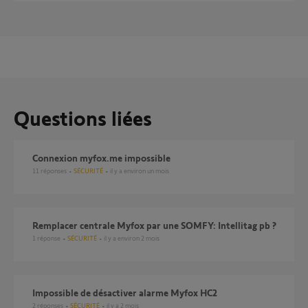
Questions liées
Connexion myfox.me impossible
11
réponses
SÉCURITÉ
il y a environ un mois
Remplacer centrale Myfox par une SOMFY: Intellitag pb ?
1
réponse
SÉCURITÉ
il y a environ 2 mois
Impossible de désactiver alarme Myfox HC2
2
réponses
SÉCURITÉ
il y a 2 mois