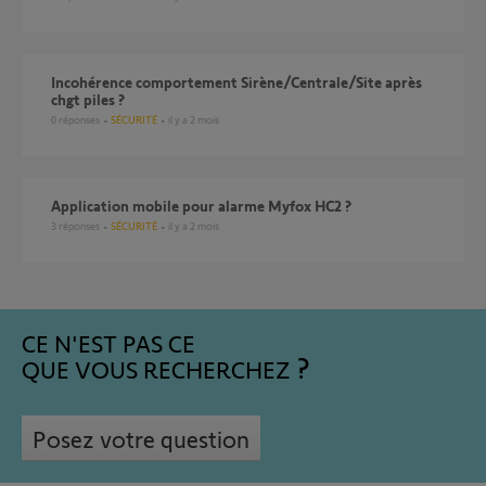
Incohérence comportement Sirène/Centrale/Site après
chgt piles ?
0
réponses
SÉCURITÉ
il y a 2 mois
Application mobile pour alarme Myfox HC2 ?
3
réponses
SÉCURITÉ
il y a 2 mois
CE N'EST PAS CE
QUE VOUS RECHERCHEZ
Posez votre question