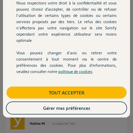
Nous respectons votre droit à la confidentialité et vous
Chauffage
Teddy L.
pouvez choisir d’accepter, de contrôler ou de refuser
il y a plus de 7 ans
l'utilisation de certains types de cookies ou certains
Participer au fil de discussion
services proposés par des tiers. Le refus des cookies
Autres produits
n’affectera pas votre navigation sur le site Somfy
cependant votre expérience utilisateur sera moins
optimale.
Réponses
Vous pouvez changer d'avis ou retirer votre
Devis avec un pro
consentement à tout moment via le centre de
Bonjour Teddy,
préférences des cookies. Pour plus d’informations,
veuillez consulter notre
politique de cookies
.
Votre installateur peut vous trouver avec le SN1 de votre centrale et
Contact
faire le nécessaire. Si votre installateur ne parvient pas à vous apporter
une réponse, il pourra contacter notre support pour essayer de
débloquer la situation.
Boutique
TOUT ACCEPTER
Nous ne pouvons pas modifier l'adresse mail d'une centrale d'alarme
pour de raisons évidentes de sécurité.
Gérer mes préférences
Bonne journée,
Halima M.
il y a plus de 7 ans