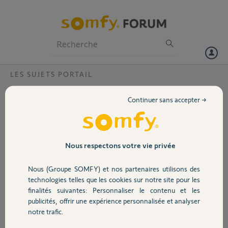
Particuliers
Professionnels
Forum
LES SUJETS PORTAIL
Volet
problème cellule slidy moove300
Continuer sans accepter →
Bonjour, mon portail fonctionne correctement mais des qu’il pleut
Portail
assez fort les cellules se mettent en défaut et je suis obligé de faire un
reset portail pour que cela re fonctionne à nouveau. je n’ai aucun
soucis lorsque le temps est sec
Garage
Nous respectons votre vie privée
Jacknathanetnaomie R.
Nous (Groupe SOMFY) et nos partenaires utilisons des
Sécurité
il y a plus de 7 ans
technologies telles que les cookies sur notre site pour les
Participer au fil de discussion
finalités suivantes: Personnaliser le contenu et les
publicités, offrir une expérience personnalisée et analyser
Domotique
notre trafic.