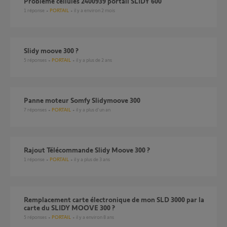
Probleme cellules 2400939 portail SLIDY 600
1
réponse
PORTAIL
il y a environ 2 mois
Slidy moove 300 ?
5
réponses
PORTAIL
il y a plus de 2 ans
Panne moteur Somfy Slidymoove 300
7
réponses
PORTAIL
il y a plus d'un an
Rajout Télécommande Slidy Moove 300 ?
1
réponse
PORTAIL
il y a plus de 3 ans
Remplacement carte électronique de mon SLD 3000 par la
carte du SLIDY MOOVE 300 ?
5
réponses
PORTAIL
il y a environ 8 ans