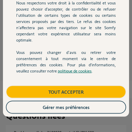
Réponses
Nous respectons votre droit à la confidentialité et vous
Chauffage
pouvez choisir d’accepter, de contrôler ou de refuser
l'utilisation de certains types de cookies ou certains
Bonjour,
services proposés par des tiers. Le refus des cookies
Autres produits
Il faut que les cellules soient à 25cm du sol.
n’affectera pas votre navigation sur le site Somfy
Que les trous de passage de fils ainsi que le pourtour du capot soient
cependant votre expérience utilisateur sera moins
étanchés au silicone.
optimale.
Bref elle doivent être IP55.
Vous pouvez changer d'avis ou retirer votre
Anonyme
Devis avec un pro
il y a plus de 7 ans
consentement à tout moment via le centre de
préférences des cookies. Pour plus d’informations,
veuillez consulter notre
politique de cookies
.
Contact
Boutique
TOUT ACCEPTER
Gérer mes préférences
Questions liées