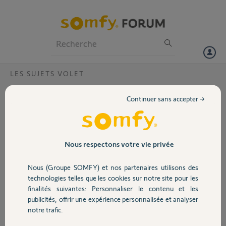
Particuliers
Professionnels
Forum
LES SUJETS VOLET
Volet
volet domotique ?
Continuer sans accepter →
Mon installation somfy de volet roulant avec ce type de boitier
Portail
Smoove Origin RTS est-il compatible domotique Freebox delta ?
merci.
Garage
Nous respectons votre vie privée
Faut-il faire une installation particulière ?
Nous (Groupe SOMFY) et nos partenaires utilisons des
Sécurité
Nicolas B.
technologies telles que les cookies sur notre site pour les
il y a plus de 7 ans
finalités suivantes: Personnaliser le contenu et les
Participer au fil de discussion
publicités, offrir une expérience personnalisée et analyser
Domotique
notre trafic.