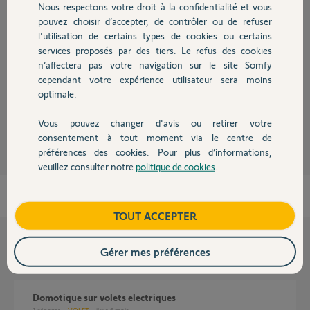
Nous respectons votre droit à la confidentialité et vous
Chauffage
Réponses
pouvez choisir d’accepter, de contrôler ou de refuser
l'utilisation de certains types de cookies ou certains
services proposés par des tiers. Le refus des cookies
Autres produits
Oui vos VR sont compatible à l'offre Delta Free.
n’affectera pas votre navigation sur le site Somfy
Pour l'affectation des VR à leur Box il faudra contacter leur service
cependant votre expérience utilisateur sera moins
conso.
optimale.
Anonyme
il y a plus de 7 ans
Vous pouvez changer d'avis ou retirer votre
Devis avec un pro
consentement à tout moment via le centre de
préférences des cookies. Pour plus d’informations,
veuillez consulter notre
politique de cookies
.
Contact
Boutique
TOUT ACCEPTER
Questions liées
Gérer mes préférences
domotique sur volets electriques