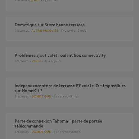
1
réponse
VOLET
il y a 6 mois
Domotique sur Store banne terrasse
4
réponses
AUTRES PRODUITS
il y a environ 2 mois
Problèmes ajout volet roulant box connectivity
3
réponses
VOLET
il y a 12 jours
Indépendance store de terrasse ET volets IO - impossibles
sur HomeKit ?
3
réponses
DOMOTIQUE
il y a environ 2 mois
perte de connexion Tahoma + perte de portée
télécommande
2
réponses
DOMOTIQUE
il y a environ un mois