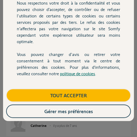
Nous respectons votre droit à la confidentialité et vous
Chauffage
pouvez choisir d’accepter, de contrôler ou de refuser
l'utilisation de certains types de cookies ou certains
Réponses
services proposés par des tiers. Le refus des cookies
Autres produits
n’affectera pas votre navigation sur le site Somfy
cependant votre expérience utilisateur sera moins
Bonjour
optimale.
en effet un Yellow peut agir sur la sensibilité. Laissez l'adresse mac et
Vous pouvez changer d'avis ou retirer votre
attendez son passage.
Devis avec un pro
consentement à tout moment via le centre de
préférences des cookies. Pour plus d’informations,
Jean-Luc B.
il y a plus de 7 ans
veuillez consulter notre
politique de cookies
.
Contact
Boutique
TOUT ACCEPTER
Bonjour et merci Pierre
Je vous donne l'adresse MAC du link qui est:
BU011100A0CA.
Gérer mes préférences
Bonne fin de journée en attendant.
Catherine
il y a plus de 7 ans