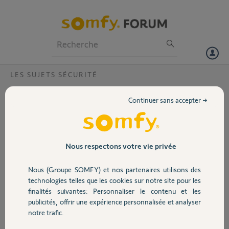
Particuliers
Professionnels
Forum
LES SUJETS SÉCURITÉ
Volet
Sirène extérieure?
Continuer sans accepter →
La sirène se déclenche à chaque passage des tracteurs et des motos
Portail
ce qui provoquent des vibrations.
J'ai vu que vous pouviez baisser la sensibilité.
j'attends votre réponse pour savoir si je peux vous donner l'adresse
Garage
Nous respectons votre vie privée
MAC de mon link.
Merci.
Nous (Groupe SOMFY) et nos partenaires utilisons des
Catherine
Sécurité
technologies telles que les cookies sur notre site pour les
finalités suivantes: Personnaliser le contenu et les
Catherine
publicités, offrir une expérience personnalisée et analyser
Domotique
il y a plus de 7 ans
notre trafic.
Participer au fil de discussion