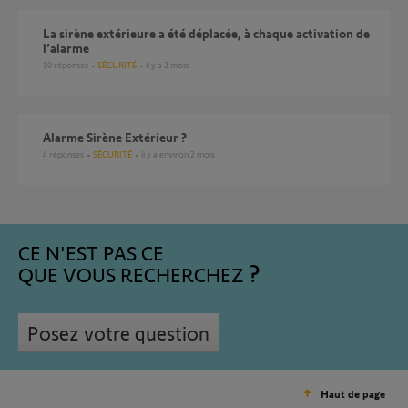
La sirène extérieure a été déplacée, à chaque activation de
l’alarme
10
réponses
SÉCURITÉ
il y a 2 mois
Alarme Sirène Extérieur ?
4
réponses
SÉCURITÉ
il y a environ 2 mois
CE N'EST PAS CE
QUE VOUS RECHERCHEZ
Posez votre question
Haut de page