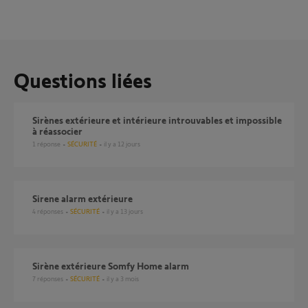
Questions liées
Sirènes extérieure et intérieure introuvables et impossible
à réassocier
1
réponse
SÉCURITÉ
il y a 12 jours
Sirene alarm extérieure
4
réponses
SÉCURITÉ
il y a 13 jours
Sirène extérieure Somfy Home alarm
7
réponses
SÉCURITÉ
il y a 3 mois