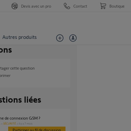
Devis avec un pro
Contact
Boutique
Autres produits
ons
tager cette question
primer
tions liées
ème de connexion GSM ?
SÉCURITÉ
il y a 7 mois
s
Participer au fil de discussion