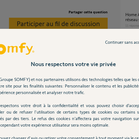
Partager cette question
Home Alarm Advanced ne bascule pas sur
réseau
Participer au fil de discussion
11
répons
Continuer sans ac
problème de connexion sur Somfy Alarme
Protex
4
réponse
Nous respectons votre vie privée
tallateur sur votre clavier et retranscrire ici
Groupe SOMFY) et nos partenaires utilisons des technologies telles que les 
Link advanced ne se reconnecte pas au wifi ni
re site pour les finalités suivantes: Personnaliser le contenu et les publicités
gsm apr
érience personnalisée et analyser notre trafic.
19
répons
espectons votre droit à la confidentialité et vous pouvez choisir d’accep
n 7 ans
ler ou de refuser l'utilisation de certains types de cookies ou certains s
Home alarm advanced : mise en place de la
és par des tiers. Le refus des cookies n’affectera pas votre navigation sur 
connexi
cependant votre expérience utilisateur sera moins optimale.
38
répons
ouvez changer d'avis ou retirer votre consentement à tout moment via le ce