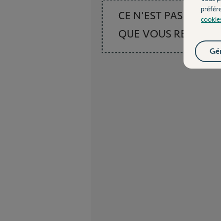
préfér
CE N'EST PAS CE
cookie
QUE VOUS RECHER
Gér