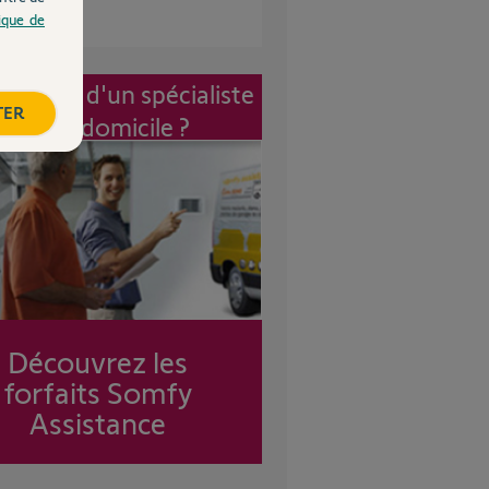
tique de
vention d'un spécialiste
TER
à mon domicile ?
Découvrez les
forfaits Somfy
Assistance