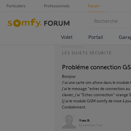
Particuliers
Professionnels
Forum
Volet
Portail
Gara
LES SUJETS SÉCURITÉ
Probléme connection GS
Bonjour
J'ai une carte sim afone dans le module
j'ai le message "echec de connection au 
clavier, j'ai "Echec connection" orange 
(j'ai le module GSM somfy de mise à jou
Cordialement.
Yves R.
il y a environ 7 ans