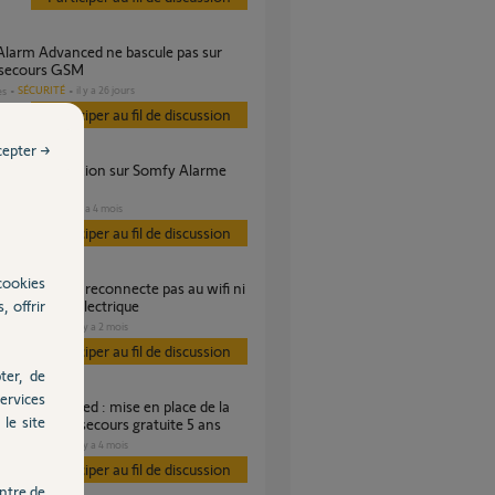
 secours GSM
SÉCURITÉ
il y a 26 jours
es
Participer au fil de discussion
cepter →
ion GSM
SÉCURITÉ
il y a 4 mois
s
Participer au fil de discussion
cookies
, offrir
ès coupure électrique
SÉCURITÉ
il y a 2 mois
es
Participer au fil de discussion
ter, de
ervices
le site
on GSM de secours gratuite 5 ans
SÉCURITÉ
il y a 4 mois
es
Participer au fil de discussion
ntre de