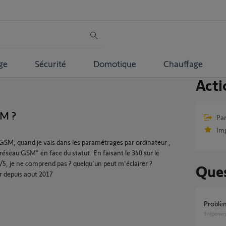
ge
Sécurité
Domotique
Chauffage
Acti
M ?
Par
Im
 GSM, quand je vais dans les paramétrages par ordinateur ,
réseau GSM" en face du statut. En faisant le 340 sur le
5/5, je ne comprend pas ? quelqu'un peut m'éclairer ?
Ques
r depuis aout 2017
Probl
9
réponse